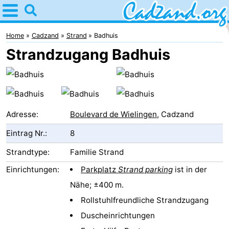
Home
Cadzand
Home
Cadzand
Strand
Badhuis
Strandzugang Badhuis
Tipps
Für
kindern
Übernachten
Adresse:
Boulevard de Wielingen
, Cadzand
Appartements
Eintrag Nr.:
8
Campingplätze
Strandtype:
Familie Strand
Einrichtungen:
Parkplatz
Strand parking
ist in der
Ferienhäuser
Nähe; ±400 m.
-
Rollstuhlfreundliche Strandzugang
Duscheinrichtungen
Bad
-