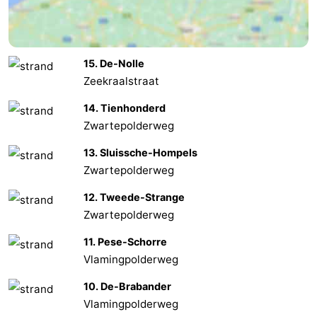
Natur
Westflandern
Het
-
15. De-Nolle
Zeekraalstraat
Zwin
Brügge
-
14. Tienhonderd
Gent
Die
Zwartepolderweg
13. Sluissche-Hompels
Küste
-
Zwartepolderweg
Knokke-
-
12. Tweede-Strange
Zwartepolderweg
Heist
Zeebrugge
-
11. Pese-Schorre
Blankenberge
-
Vlamingpolderweg
Wenduine
Wetter
10. De-Brabander
Vlamingpolderweg
Kontakt