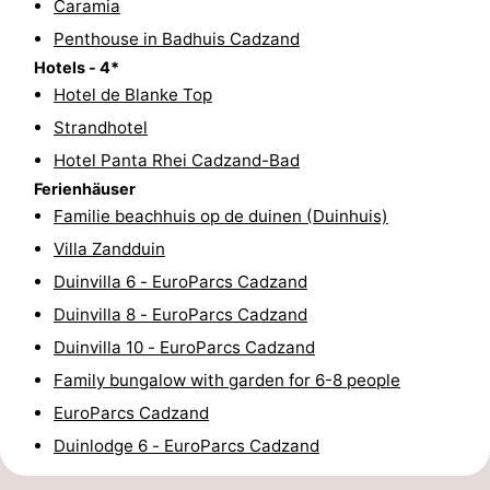
Caramia
Rundfahrten
-
Penthouse in Badhuis Cadzand
Hotels - 4*
Spielplätze
-
Hotel de Blanke Top
Strandhotel
Indoor-
-
Hotel Panta Rhei Cadzand-Bad
Spielplätze
Bowling
-
Ferienhäuser
Familie beachhuis op de duinen (Duinhuis)
Minigolfplätze
Wellness-
Villa Zandduin
Zentren
Dörfer
Duinvilla 6 - EuroParcs Cadzand
Duinvilla 8 - EuroParcs Cadzand
&
Natur
Duinvilla 10 - EuroParcs Cadzand
Städte
Sport
Family bungalow with garden for 6-8 people
EuroParcs Cadzand
-
Duinlodge 6 - EuroParcs Cadzand
Schwimmbader
-