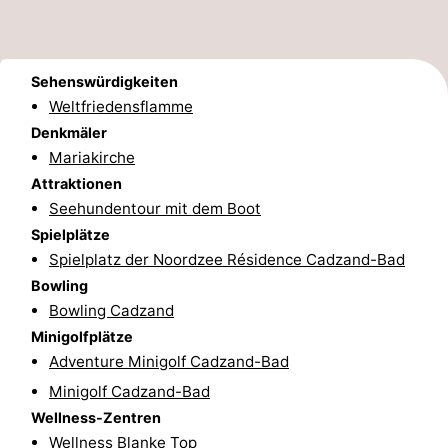
Radfahren
-
Wandern
-
Sehenswürdigkeiten
Weltfriedensflamme
Reiten
-
Denkmäler
Mariakirche
Golfplatze
-
Attraktionen
Seehundentour mit dem Boot
Surfen
-
Spielplätze
Sportangeln
Haifischzähne
Spielplatz der Noordzee Résidence Cadzand-Bad
Bowling
Seehunden
Bowling Cadzand
Minigolfplätze
Essen
Adventure Minigolf Cadzand-Bad
und
Veranstaltungen
Minigolf Cadzand-Bad
Wellness-Zentren
trinken
Praktisch
Wellness Blanke Top