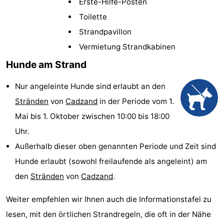
Erste-Hilfe-Posten
Meersee
Beach
-
Toilette
Strandpavillon
Resort
De
-
Vermietung Strandkabinen
Nieuwvliet-
Meulinge
EuroParcs
-
Hunde am Strand
Bad
Cadzand
Hoogduin
-
Nur angeleinte Hunde sind erlaubt an den
Stränden
von
Cadzand
in der Periode vom 1.
Noordzee
-
Mai bis 1. Oktober zwischen 10:00 bis 18:00
Résidence
Resort
-
Uhr.
Außerhalb dieser oben genannten Periode und Zeit sind
Cadzand-
Nieuwvliet-
Schoneveld
-
Hunde erlaubt (sowohl freilaufende als angeleint) am
Bad
Bad
Strand
-
den
Stränden
von
Cadzand
.
Resort
Waterdunen
-
Weiter empfehlen wir Ihnen auch die Informationstafel zu
lesen, mit den örtlichen Strandregeln, die oft in der Nähe
Nieuwvliet-
Zonneweelde
-