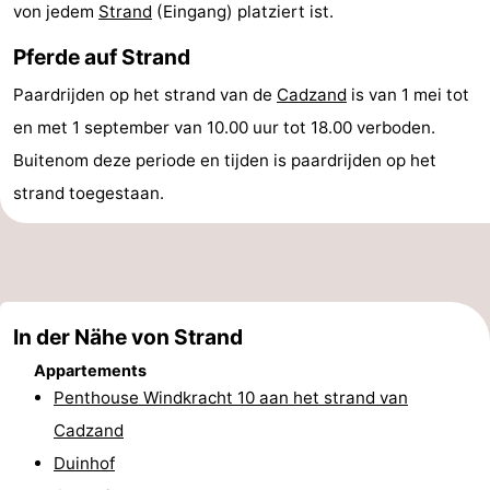
von jedem
Strand
(Eingang) platziert ist.
Bad
Zwinhoeve
Hotels
Pferde auf Strand
Lastminutes
Paardrijden op het strand van de
Cadzand
is van 1 mei tot
en met 1 september van 10.00 uur tot 18.00 verboden.
Strand
Buitenom deze periode en tijden is paardrijden op het
Sehen
strand toegestaan.
&
-
tun
Museen
-
Denkmäler
-
In der Nähe von Strand
Appartements
Mühlen
-
Penthouse Windkracht 10 aan het strand van
Aussichtspunkte
Attraktionen
Cadzand
Duinhof
-