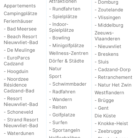
Attraktionen
- Domburg
Appartements
- Rundfahrten
- Zoutelande
Campingplätze
- Spielplätze
- Vlissingen
Ferienhäuser
- Indoor-
- Middelburg
- Bad Meersee
Spielplätze
Zeeuws-
- Beach Resort
- Bowling
Vlaanderen
Nieuwvliet-Bad
- Minigolfplätze
- Nieuwvliet
- De Meulinge
Wellness-Zentren
- Breskens
- EuroParcs
Dörfer & Städte
- Sluis
Cadzand
Natur
- Cadzand-Dorp
- Hoogduin
Sport
- Retranchement
- Noordzee
- Schwimmbader
Résidence
- Natur Het Zwin
Cadzand-Bad
- Radfahren
Westflandern
- Resort
- Wandern
- Brügge
Nieuwvliet-Bad
- Reiten
- Gent
- Schoneveld
- Golfplatze
Die Küste
- Strand Resort
- Surfen
- Knokke-Heist
Nieuwvliet-Bad
- Sportangeln
- Zeebrugge
- Waterdunen
Haifischzähne