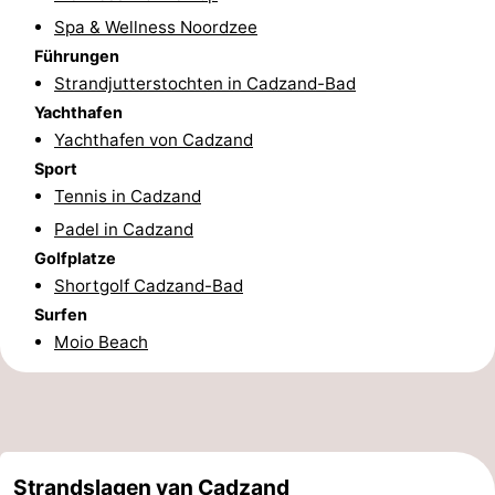
Spa & Wellness Noordzee
Forum
Führungen
Strandjutterstochten in Cadzand-Bad
Route
Yachthafen
-
Yachthafen von Cadzand
Sport
Parken
Reisebuchshop
Tennis in Cadzand
Padel in Cadzand
Medizin
Golfplatze
Adressen
Region
Shortgolf Cadzand-Bad
Surfen
Zeeland
Moio Beach
Walcheren
-
Veere
-
Strandslagen van Cadzand