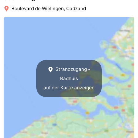
Boulevard de Wielingen, Cadzand
Domburg
-
Zoutelande
-
Vlissingen
-
Middelburg
Zeeuws-
Vlaanderen
-
Strandzugang -
Badhuis
Nieuwvliet
-
auf der Karte anzeigen
Breskens
-
Sluis
-
Cadzand-
-
Dorp
Retranchement
-