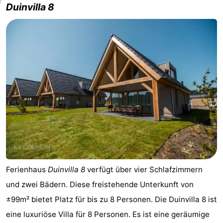
Duinvilla 8
Domburg
-
Zoutelande
-
Vlissingen
-
Middelburg
Zeeuws-
Vlaanderen
-
Nieuwvliet
-
Breskens
-
Ferienhaus
Duinvilla 8
verfügt über vier Schlafzimmern
Sluis
-
und zwei Bädern. Diese freistehende Unterkunft von
Cadzand-
-
±99m² bietet Platz für bis zu 8 Personen. Die Duinvilla 8 ist
eine luxuriöse Villa für 8 Personen. Es ist eine geräumige
Dorp
Retranchement
-