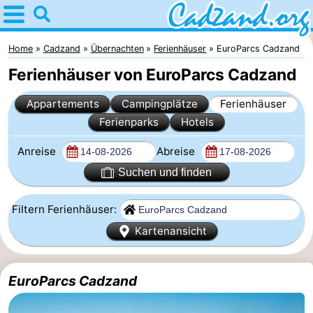
Home
Cadzand
Home
Cadzand
Übernachten
Ferienhäuser
EuroParcs Cadzand
Ferienhäuser von EuroParcs Cadzand
Tipps
Appartements
Campingplätze
Ferienhäuser
Für
Ferienparks
Hotels
kindern
Übernachten
Anreise
Abreise
Appartements
Suchen und finden
Campingplätze
Filtern Ferienhäuser:
Kartenansicht
Ferienhäuser
-
EuroParcs Cadzand
Bad
-