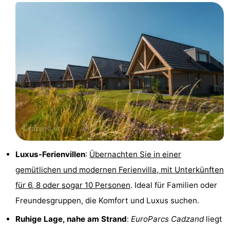
Bad
Zwinhoeve
Hotels
Lastminutes
Strand
Sehen
&
-
tun
Museen
-
Denkmäler
-
Luxus-Ferienvillen
:
Übernachten Sie in einer
gemütlichen und modernen Ferienvilla, mit Unterkünften
Mühlen
-
für 6, 8 oder sogar 10 Personen
. Ideal für Familien oder
Aussichtspunkte
Attraktionen
Freundesgruppen, die Komfort und Luxus suchen.
Ruhige Lage, nahe am Strand
:
EuroParcs Cadzand
liegt
-