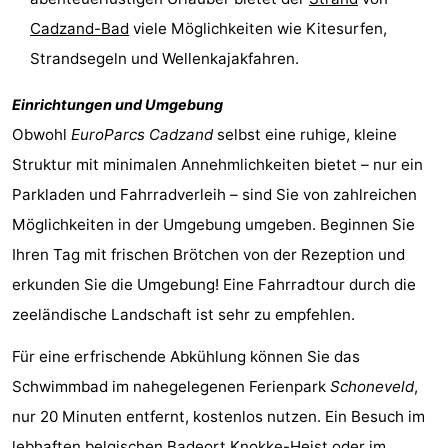
Cadzand-Bad
viele Möglichkeiten wie Kitesurfen,
Radfahren
-
Strandsegeln und Wellenkajakfahren.
Wandern
-
Einrichtungen und Umgebung
Reiten
-
Obwohl
EuroParcs Cadzand
selbst eine ruhige, kleine
Struktur mit minimalen Annehmlichkeiten bietet – nur ein
Golfplatze
-
Parkladen und Fahrradverleih – sind Sie von zahlreichen
Surfen
-
Möglichkeiten in der Umgebung umgeben. Beginnen Sie
Ihren Tag mit frischen Brötchen von der Rezeption und
Sportangeln
Haifischzähne
erkunden Sie die Umgebung! Eine Fahrradtour durch die
Seehunden
zeeländische Landschaft ist sehr zu empfehlen.
Essen
Für eine erfrischende Abkühlung können Sie das
Schwimmbad im nahegelegenen Ferienpark
Schoneveld
,
und
Veranstaltungen
nur 20 Minuten entfernt, kostenlos nutzen. Ein Besuch im
trinken
Praktisch
lebhaften belgischen Badeort
Knokke-Heist
oder im