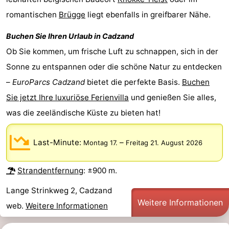
romantischen
Brügge
liegt ebenfalls in greifbarer Nähe.
Forum
Buchen Sie Ihren Urlaub in
Cadzand
Route
Ob Sie kommen, um frische Luft zu schnappen, sich in der
-
Sonne zu entspannen oder die schöne Natur zu entdecken
–
EuroParcs Cadzand
bietet die perfekte Basis.
Buchen
Parken
Reisebuchshop
Sie jetzt Ihre luxuriöse Ferienvilla
und genießen Sie alles,
Medizin
was die zeeländische Küste zu bieten hat!
Adressen
Region
Last-Minute:
–
Montag 17.
Freitag 21. August 2026
Zeeland
Strandentfernung
: ±900 m.
Walcheren
Lange Strinkweg 2, Cadzand
-
Weitere Informationen
web.
Weitere Informationen
Veere
-