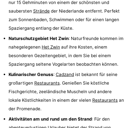
nur 15 Gehminuten von einem der schönsten und
Rundfahrten
-
saubersten
Strände
der Niederlande entfernt. Perfekt
zum Sonnenbaden, Schwimmen oder für einen langen
Spielplätze
-
Spaziergang entlang der Küste.
Indoor-
-
Naturschutzgebiet Het Zwin
: Naturfreunde kommen im
Spielplätze
Bowling
-
nahegelegenen
Het Zwin
auf ihre Kosten, einem
besonderen Gezeitengebiet, in dem Sie bei einem
Minigolfplätze
Wellness-
Spaziergang seltene Vogelarten beobachten können.
Zentren
Dörfer
Kulinarischer Genuss
:
Cadzand
ist bekannt für seine
großartigen
Restaurants
. Genießen Sie köstliche
&
Natur
Fischgerichte, zeeländische Muscheln und andere
Städte
Sport
lokale Köstlichkeiten in einem der vielen
Restaurants
an
der Promenade.
-
Aktivitäten am und rund um den Strand
: Für den
Schwimmbader
-
abenteuerlustigen Urlauber bietet der
Strand
von