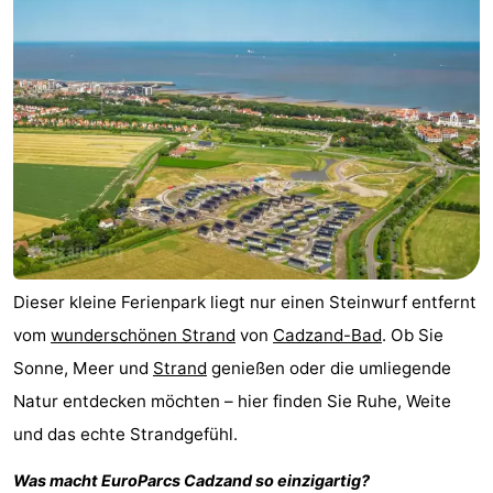
Meersee
Beach
-
Resort
De
-
Nieuwvliet-
Meulinge
EuroParcs
-
Bad
Cadzand
Hoogduin
-
Noordzee
-
Résidence
Resort
-
Dieser kleine Ferienpark liegt nur einen Steinwurf entfernt
Cadzand-
Nieuwvliet-
Schoneveld
-
vom
wunderschönen Strand
von
Cadzand-Bad
. Ob Sie
Sonne, Meer und
Strand
genießen oder die umliegende
Bad
Bad
Strand
-
Natur entdecken möchten – hier finden Sie Ruhe, Weite
Resort
Waterdunen
-
und das echte Strandgefühl.
Nieuwvliet-
Zonneweelde
-
Was macht
EuroParcs Cadzand
so einzigartig?