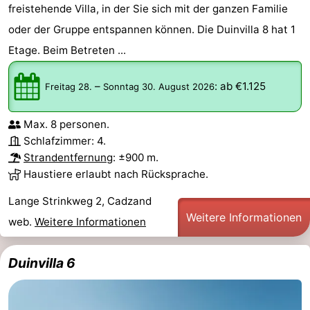
freistehende Villa, in der Sie sich mit der ganzen Familie
Natur
Westflandern
oder der Gruppe entspannen können. Die Duinvilla 8 hat 1
Etage. Beim Betreten ...
Het
-
–
:
ab €1.125
Zwin
Brügge
-
Freitag 28.
Sonntag 30. August 2026
Gent
Die
Max. 8 personen.
Schlafzimmer: 4.
Küste
-
Strandentfernung
: ±900 m.
Haustiere erlaubt nach Rücksprache.
Knokke-
-
Lange Strinkweg 2, Cadzand
Heist
Zeebrugge
-
Weitere Informationen
web.
Weitere Informationen
Blankenberge
-
Duinvilla 6
Wenduine
Wetter
Kontakt