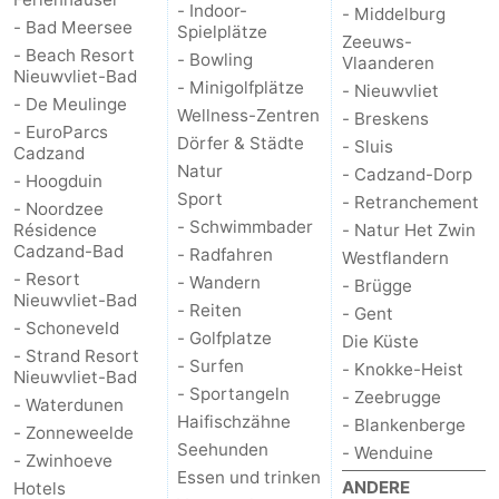
- Indoor-
- Middelburg
- Bad Meersee
Spielplätze
Zeeuws-
- Beach Resort
- Bowling
Vlaanderen
Nieuwvliet-Bad
- Minigolfplätze
- Nieuwvliet
- De Meulinge
Wellness-Zentren
- Breskens
- EuroParcs
Dörfer & Städte
- Sluis
Cadzand
Natur
- Cadzand-Dorp
- Hoogduin
Sport
- Retranchement
- Noordzee
- Schwimmbader
Résidence
- Natur Het Zwin
Cadzand-Bad
- Radfahren
Westflandern
- Resort
- Wandern
- Brügge
Nieuwvliet-Bad
- Reiten
- Gent
- Schoneveld
- Golfplatze
Die Küste
- Strand Resort
- Surfen
- Knokke-Heist
Nieuwvliet-Bad
- Sportangeln
- Zeebrugge
- Waterdunen
Haifischzähne
- Blankenberge
- Zonneweelde
Seehunden
- Wenduine
- Zwinhoeve
Essen und trinken
ANDERE
Hotels