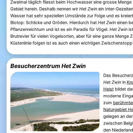
Zweimal täglich fliesst beim Hochwasser eine grosse Menge
Gebiet herein. Deshalb nennen wir
Het Zwin
ein Inter-Gezeite
Wasser hat sehr speziellen Umstände zur Folge und es kreiert
Biotop: Schlicke und Gröden. Hierdurch hat
Het Zwin
einen b
Pflanzenreichtum und ist es ein Paradis für Vögel.
Het Zwin
ist
Brutrevier für vielen Vogelsorten, aber für eine ganze Menge 
Küstenlinie folgen ist es auch einen wichtigen Zwischenstopp 
Besucherzentrum Het Zwin
Das Besucher
Het Zwin
in
Kn
Heist
bildet da
moderne Einga
zum
berühmte
Naturgebiet
He
gelegen an de
zwischen Belg
den Niederlan