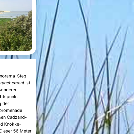
anorama-Steg
tranchement
ist
sonderer
chtspunkt
g der
promenade
hen
Cadzand-
nd
Knokke-
 Dieser 56 Meter