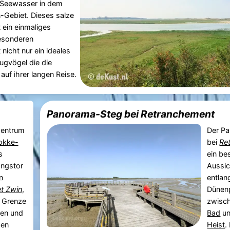
 Seewasser in dem
n-Gebiet. Dieses salze
 ein einmaliges
esonderen
 nicht nur ein ideales
Zugvögel die die
auf ihrer langen Reise.
Panorama-Steg bei Retranchement
zentrum
Der P
okke-
bei
Re
s
ein be
ngstor
Aussi
n
entlan
t Zwin
,
Dünen
r Grenze
zwisc
ien und
Bad
u
den
Heist
.