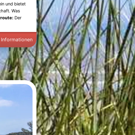
in und bietet
chaft. Was
route:
Der
 Informationen