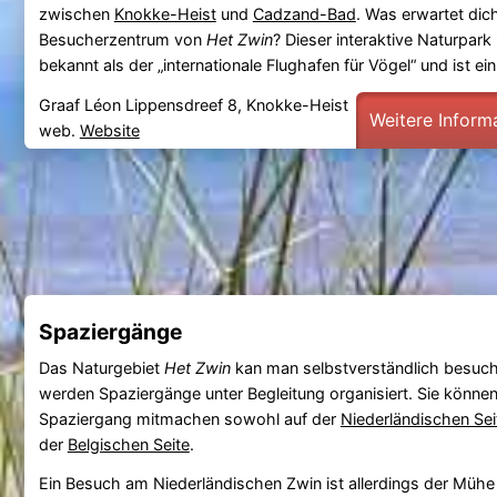
zwischen
Knokke-Heist
und
Cadzand-Bad
. Was erwartet dic
Besucherzentrum von
Het Zwin
? Dieser interaktive Naturpark 
bekannt als der „internationale Flughafen für Vögel“ und ist ein 
Graaf Léon Lippensdreef 8, Knokke-Heist
Weitere Inform
web.
Website
Spaziergänge
Das Naturgebiet
Het Zwin
kan man selbstverständlich besuc
werden Spaziergänge unter Begleitung organisiert. Sie können
Spaziergang mitmachen sowohl auf der
Niederländischen Sei
der
Belgischen Seite
.
Ein Besuch am Niederländischen Zwin ist allerdings der Mühe 