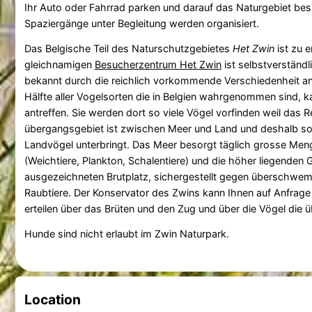
Ihr Auto oder Fahrrad parken und darauf das Naturgebiet be
Spaziergänge unter Begleitung werden organisiert.
Das Belgische Teil des Naturschutzgebietes
Het Zwin
ist zu e
gleichnamigen
Besucherzentrum Het Zwin
ist selbstverständ
bekannt durch die reichlich vorkommende Verschiedenheit an
Hälfte aller Vogelsorten die in Belgien wahrgenommen sind, 
antreffen. Sie werden dort so viele Vögel vorfinden weil das R
übergangsgebiet ist zwischen Meer und Land und deshalb s
Landvögel unterbringt. Das Meer besorgt täglich grosse Me
(Weichtiere, Plankton, Schalentiere) und die höher liegenden 
ausgezeichneten Brutplatz, sichergestellt gegen überschw
Raubtiere. Der Konservator des Zwins kann Ihnen auf Anfrage
erteilen über das Brüten und den Zug und über die Vögel die ü
Hunde sind nicht erlaubt im Zwin Naturpark.
Location