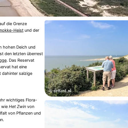
auf die Grenze
nokke-Heist
und der
em hohen Deich und
st den letzten überrest
gge
. Das Reservat
ervat hat eine
 dahinter salzige
hr wichtiges Flora-
e wie
Het Zwin
von
falt von Pflanzen und
un.