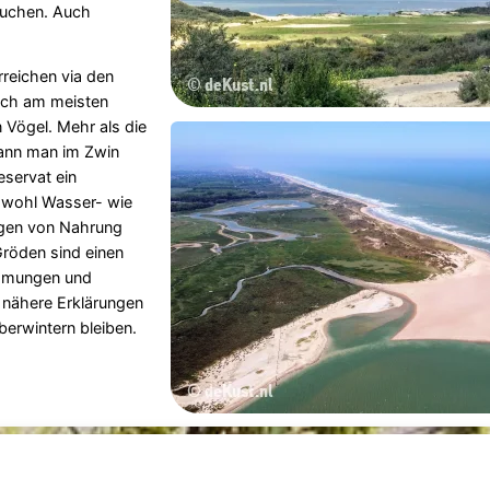
suchen. Auch
rreichen via den
lich am meisten
 Vögel. Mehr als die
kann man im Zwin
eservat ein
owohl Wasser- wie
ngen von Nahrung
Gröden sind einen
emmungen und
 nähere Erklärungen
berwintern bleiben.