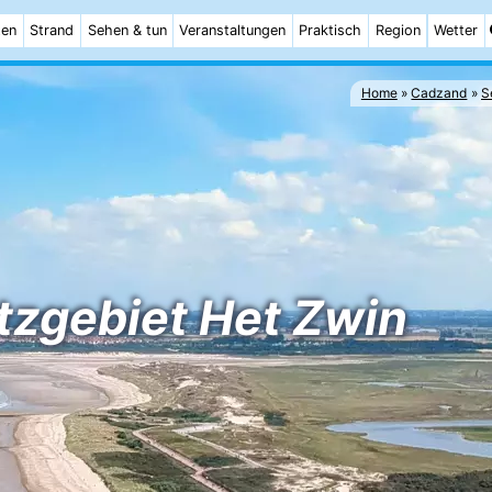
ten
Strand
Sehen & tun
Veranstaltungen
Praktisch
Region
Wetter
Home
Cadzand
S
tzgebiet Het Zwin