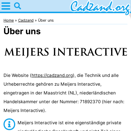
Home
Cadzand
Home
Cadzand
Über uns
Über uns
Tipps
Für
kindern
Übernachten
Appartements
Die Website (
https://cadzand.org
), die Technik und alle
Urheberrechte gehören zu Meijers Interactive,
Campingplätze
eingetragen in der Maastricht (NL), niederländischen
Ferienhäuser
Handelskammer unter der Nummer: 71892370 (hier nach:
Meijers Interactive).
-
Meijers Interactive ist eine eigenständige private
Bad
-