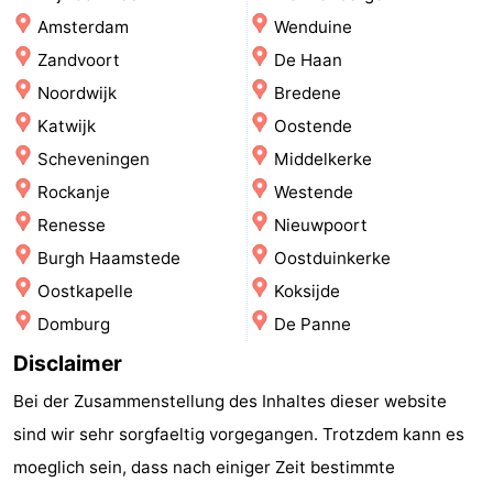
Amsterdam
Wenduine
Rundfahrten
-
Zandvoort
De Haan
Spielplätze
-
Noordwijk
Bredene
Katwijk
Oostende
Indoor-
-
Scheveningen
Middelkerke
Spielplätze
Bowling
-
Rockanje
Westende
Renesse
Nieuwpoort
Minigolfplätze
Wellness-
Burgh Haamstede
Oostduinkerke
Zentren
Dörfer
Oostkapelle
Koksijde
Domburg
De Panne
&
Natur
Disclaimer
Städte
Sport
Bei der Zusammenstellung des Inhaltes dieser website
-
sind wir sehr sorgfaeltig vorgegangen. Trotzdem kann es
moeglich sein, dass nach einiger Zeit bestimmte
Schwimmbader
-