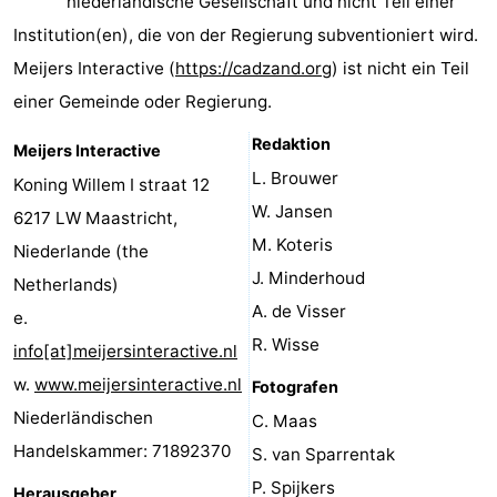
niederländische Gesellschaft und nicht Teil einer
Meersee
Beach
-
Institution(en), die von der Regierung subventioniert wird.
Meijers Interactive (
https://cadzand.org
) ist nicht ein Teil
Resort
De
-
einer Gemeinde oder Regierung.
Nieuwvliet-
Meulinge
EuroParcs
-
Redaktion
Meijers Interactive
Bad
Cadzand
Hoogduin
-
L. Brouwer
Koning Willem I straat 12
W. Jansen
6217 LW Maastricht,
Noordzee
-
M. Koteris
Niederlande (the
Résidence
Resort
-
J. Minderhoud
Netherlands)
A. de Visser
e.
Cadzand-
Nieuwvliet-
Schoneveld
-
R. Wisse
info[at]meijersinteractive.nl
Bad
Bad
Strand
-
w.
www.meijersinteractive.nl
Fotografen
Niederländischen
C. Maas
Resort
Waterdunen
-
Handelskammer: 71892370
S. van Sparrentak
Nieuwvliet-
Zonneweelde
-
P. Spijkers
Herausgeber