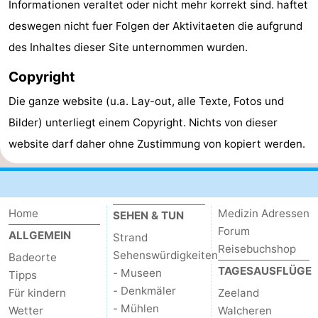
Informationen veraltet oder nicht mehr korrekt sind. haftet
Radfahren
-
deswegen nicht fuer Folgen der Aktivitaeten die aufgrund
des Inhaltes dieser Site unternommen wurden.
Wandern
-
Copyright
Reiten
-
Die ganze website (u.a. Lay-out, alle Texte, Fotos und
Golfplatze
-
Bilder) unterliegt einem Copyright. Nichts von dieser
website darf daher ohne Zustimmung von kopiert werden.
Surfen
-
Sportangeln
Haifischzähne
Home
Seehunden
Medizin Adressen
SEHEN & TUN
Forum
ALLGEMEIN
Strand
Essen
Reisebuchshop
Sehenswürdigkeiten
Badeorte
TAGESAUSFLÜGE
- Museen
Tipps
und
Veranstaltungen
- Denkmäler
Für kindern
Zeeland
- Mühlen
trinken
Praktisch
Wetter
Walcheren