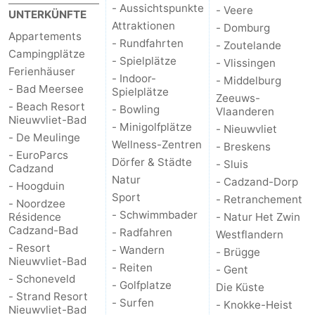
- Aussichtspunkte
- Veere
UNTERKÜNFTE
Forum
Attraktionen
- Domburg
Appartements
- Rundfahrten
- Zoutelande
Campingplätze
Route
- Spielplätze
- Vlissingen
Ferienhäuser
- Indoor-
- Middelburg
-
- Bad Meersee
Spielplätze
Zeeuws-
- Beach Resort
- Bowling
Vlaanderen
Parken
Reisebuchshop
Nieuwvliet-Bad
- Minigolfplätze
- Nieuwvliet
- De Meulinge
Wellness-Zentren
- Breskens
Medizin
- EuroParcs
Dörfer & Städte
- Sluis
Cadzand
Natur
Adressen
Region
- Cadzand-Dorp
- Hoogduin
Sport
- Retranchement
- Noordzee
Zeeland
- Schwimmbader
Résidence
- Natur Het Zwin
Cadzand-Bad
- Radfahren
Westflandern
Walcheren
- Resort
- Wandern
- Brügge
Nieuwvliet-Bad
- Reiten
- Gent
-
- Schoneveld
- Golfplatze
Die Küste
- Strand Resort
- Surfen
- Knokke-Heist
Veere
-
Nieuwvliet-Bad