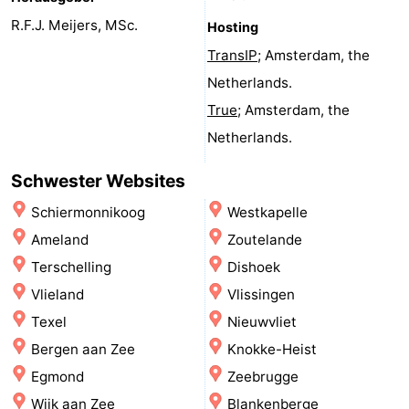
Bad
Zwinhoeve
Hotels
R.F.J. Meijers, MSc.
Hosting
TransIP
; Amsterdam, the
Lastminutes
Netherlands.
Strand
True
; Amsterdam, the
Netherlands.
Sehen
Schwester Websites
&
-
Schiermonnikoog
Westkapelle
tun
Museen
-
Ameland
Zoutelande
Terschelling
Dishoek
Denkmäler
-
Vlieland
Vlissingen
Mühlen
-
Texel
Nieuwvliet
Bergen aan Zee
Knokke-Heist
Aussichtspunkte
Attraktionen
Egmond
Zeebrugge
-
Wijk aan Zee
Blankenberge