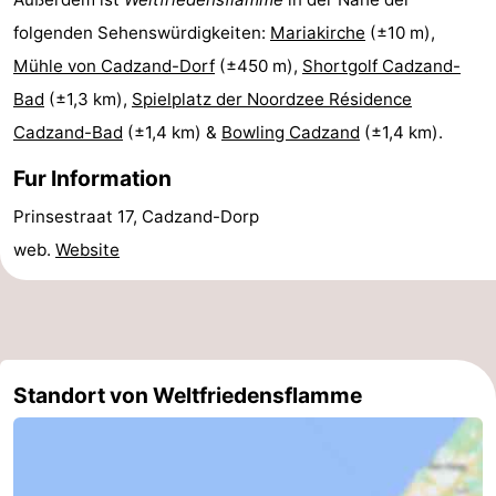
folgenden Sehenswürdigkeiten:
Mariakirche
(±10 m),
Forum
Mühle von Cadzand-Dorf
(±450 m),
Shortgolf Cadzand-
Route
Bad
(±1,3 km),
Spielplatz der Noordzee Résidence
Cadzand-Bad
(±1,4 km) &
Bowling Cadzand
(±1,4 km).
-
Fur Information
Parken
Reisebuchshop
Prinsestraat 17, Cadzand-Dorp
Medizin
web.
Website
Adressen
Region
Zeeland
Walcheren
Standort von Weltfriedensflamme
-
Veere
-