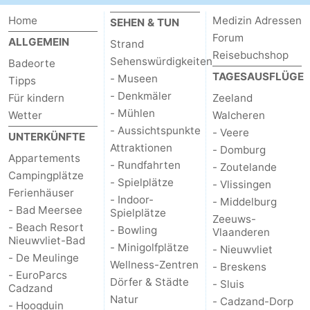
Home
Medizin Adressen
SEHEN & TUN
Forum
ALLGEMEIN
Strand
Reisebuchshop
Sehenswürdigkeiten
Badeorte
TAGESAUSFLÜGE
- Museen
Tipps
- Denkmäler
Für kindern
Zeeland
- Mühlen
Wetter
Walcheren
- Aussichtspunkte
- Veere
UNTERKÜNFTE
Attraktionen
- Domburg
Appartements
- Rundfahrten
- Zoutelande
Campingplätze
- Spielplätze
- Vlissingen
Ferienhäuser
- Indoor-
- Middelburg
- Bad Meersee
Spielplätze
Zeeuws-
- Beach Resort
- Bowling
Vlaanderen
Nieuwvliet-Bad
- Minigolfplätze
- Nieuwvliet
- De Meulinge
Wellness-Zentren
- Breskens
- EuroParcs
Dörfer & Städte
- Sluis
Cadzand
Natur
- Cadzand-Dorp
- Hoogduin