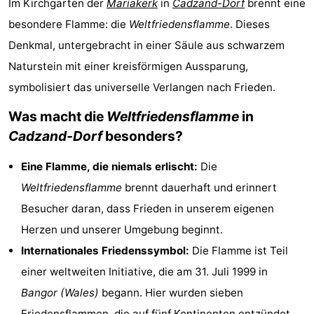
Im Kirchgarten der
Mariakerk
in
Cadzand-Dorf
brennt eine
Meersee
Beach
-
besondere Flamme: die
Weltfriedensflamme
. Dieses
Denkmal, untergebracht in einer Säule aus schwarzem
Resort
De
-
Naturstein mit einer kreisförmigen Aussparung,
Nieuwvliet-
Meulinge
EuroParcs
-
symbolisiert das universelle Verlangen nach Frieden.
Bad
Cadzand
Hoogduin
-
Was macht die
Weltfriedensflamme
in
Cadzand-Dorf
besonders?
Noordzee
-
Eine Flamme, die niemals erlischt:
Die
Résidence
Resort
-
Weltfriedensflamme
brennt dauerhaft und erinnert
Cadzand-
Nieuwvliet-
Schoneveld
-
Besucher daran, dass Frieden in unserem eigenen
Herzen und unserer Umgebung beginnt.
Bad
Bad
Strand
-
Internationales Friedenssymbol:
Die Flamme ist Teil
Resort
Waterdunen
-
einer weltweiten Initiative, die am 31. Juli 1999 in
Bangor (Wales)
begann. Hier wurden sieben
Nieuwvliet-
Zonneweelde
-
Friedensflammen, die auf fünf Kontinenten entzündet