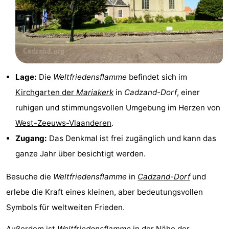
Radfahren
-
Wandern
-
Reiten
-
Lage:
Die
Weltfriedensflamme
befindet sich im
Golfplatze
-
Kirchgarten der
Mariakerk
in
Cadzand-Dorf
, einer
ruhigen und stimmungsvollen Umgebung im Herzen von
Surfen
-
West-Zeeuws-Vlaanderen
.
Sportangeln
Haifischzähne
Zugang:
Das Denkmal ist frei zugänglich und kann das
ganze Jahr über besichtigt werden.
Seehunden
Essen
Besuche die
Weltfriedensflamme
in
Cadzand-Dorf
und
erlebe die Kraft eines kleinen, aber bedeutungsvollen
und
Veranstaltungen
Symbols für weltweiten Frieden.
trinken
Praktisch
Außerdem ist
Weltfriedensflamme
in der Nähe der