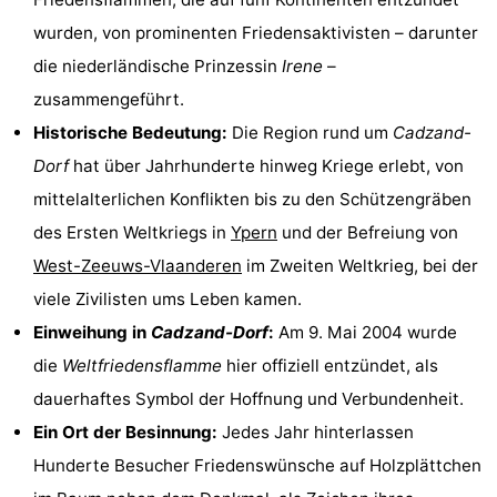
Bad
Zwinhoeve
Hotels
wurden, von prominenten Friedensaktivisten – darunter
die niederländische Prinzessin
Irene
–
Lastminutes
zusammengeführt.
Strand
Historische Bedeutung:
Die Region rund um
Cadzand-
Dorf
hat über Jahrhunderte hinweg Kriege erlebt, von
Sehen
mittelalterlichen Konflikten bis zu den Schützengräben
&
-
des Ersten Weltkriegs in
Ypern
und der Befreiung von
West-Zeeuws-Vlaanderen
im Zweiten Weltkrieg, bei der
tun
Museen
-
viele Zivilisten ums Leben kamen.
Denkmäler
-
Einweihung in
Cadzand-Dorf
:
Am 9. Mai 2004 wurde
die
Weltfriedensflamme
hier offiziell entzündet, als
Mühlen
-
dauerhaftes Symbol der Hoffnung und Verbundenheit.
Aussichtspunkte
Attraktionen
Ein Ort der Besinnung:
Jedes Jahr hinterlassen
Hunderte Besucher Friedenswünsche auf Holzplättchen
-