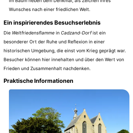
im Baum neben dem Denkmal, als Zeichen ihres
Rundfahrten
-
Wunsches nach einer friedlichen Welt.
Spielplätze
-
Ein inspirierendes Besuchserlebnis
Die
Weltfriedensflamme
in
Cadzand-Dorf
ist ein
Indoor-
-
besonderer Ort der Ruhe und Reflexion in einer
Spielplätze
Bowling
-
historischen Umgebung, die einst vom Krieg geprägt war.
Besucher können hier innehalten und über den Wert von
Minigolfplätze
Wellness-
Frieden und Zusammenhalt nachdenken.
Zentren
Dörfer
Praktische Informationen
&
Natur
Städte
Sport
-
Schwimmbader
-