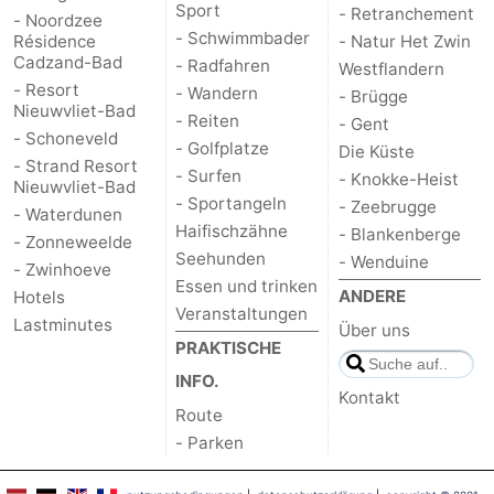
Sport
- Retranchement
- Noordzee
- Schwimmbader
Résidence
- Natur Het Zwin
Cadzand-Bad
- Radfahren
Westflandern
- Resort
- Wandern
- Brügge
Nieuwvliet-Bad
- Reiten
- Gent
- Schoneveld
- Golfplatze
Die Küste
- Strand Resort
- Surfen
- Knokke-Heist
Nieuwvliet-Bad
- Sportangeln
- Zeebrugge
- Waterdunen
Haifischzähne
- Blankenberge
- Zonneweelde
Seehunden
- Wenduine
- Zwinhoeve
Essen und trinken
ANDERE
Hotels
Veranstaltungen
Lastminutes
Über uns
PRAKTISCHE
INFO.
Kontakt
Route
- Parken