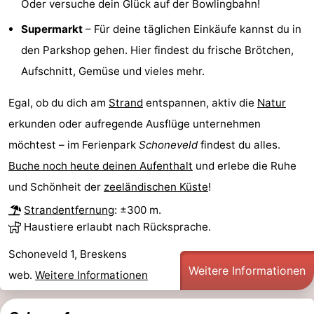
Oder versuche dein Glück auf der Bowlingbahn!
Domburg
-
Supermarkt
– Für deine täglichen Einkäufe kannst du in
den Parkshop gehen. Hier findest du frische Brötchen,
Zoutelande
-
Aufschnitt, Gemüse und vieles mehr.
Vlissingen
-
Egal, ob du dich am
Strand
entspannen, aktiv die
Natur
Middelburg
Zeeuws-
erkunden oder aufregende Ausflüge unternehmen
möchtest – im Ferienpark
Schoneveld
findest du alles.
Vlaanderen
-
Buche noch heute deinen Aufenthalt
und erlebe die Ruhe
Nieuwvliet
-
und Schönheit der
zeeländischen Küste
!
Strandentfernung
: ±300 m.
Breskens
-
Haustiere erlaubt nach Rücksprache.
Sluis
-
Schoneveld 1, Breskens
Weitere Informationen
web.
Weitere Informationen
Cadzand-
-
Dorp
Retranchement
-