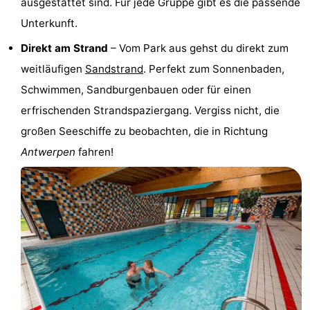
ausgestattet sind. Für jede Gruppe gibt es die passende
Rundfahrten
-
Unterkunft.
Direkt am Strand
– Vom Park aus gehst du direkt zum
Spielplätze
-
weitläufigen
Sandstrand
. Perfekt zum Sonnenbaden,
Indoor-
-
Schwimmen, Sandburgenbauen oder für einen
erfrischenden Strandspaziergang. Vergiss nicht, die
Spielplätze
Bowling
-
großen Seeschiffe zu beobachten, die in Richtung
Minigolfplätze
Wellness-
Antwerpen
fahren!
Zentren
Dörfer
&
Natur
Städte
Sport
-
Schwimmbader
-