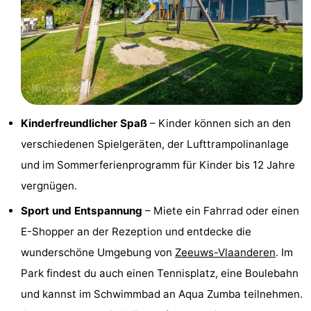
Forum
Route
-
Parken
Reisebuchshop
Kinderfreundlicher Spaß
– Kinder können sich an den
verschiedenen Spielgeräten, der Lufttrampolinanlage
Medizin
und im Sommerferienprogramm für Kinder bis 12 Jahre
Adressen
Region
vergnügen.
Zeeland
Sport und Entspannung
– Miete ein Fahrrad oder einen
E-Shopper an der Rezeption und entdecke die
Walcheren
wunderschöne Umgebung von
Zeeuws-Vlaanderen
. Im
-
Park findest du auch einen Tennisplatz, eine Boulebahn
und kannst im Schwimmbad an Aqua Zumba teilnehmen.
Veere
-