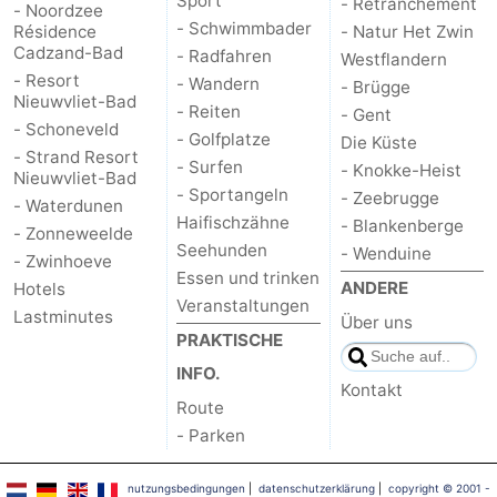
Sport
- Retranchement
- Noordzee
- Schwimmbader
Résidence
- Natur Het Zwin
Cadzand-Bad
- Radfahren
Westflandern
- Resort
- Wandern
- Brügge
Nieuwvliet-Bad
- Reiten
- Gent
- Schoneveld
- Golfplatze
Die Küste
- Strand Resort
- Surfen
- Knokke-Heist
Nieuwvliet-Bad
- Sportangeln
- Zeebrugge
- Waterdunen
Haifischzähne
- Blankenberge
- Zonneweelde
Seehunden
- Wenduine
- Zwinhoeve
Essen und trinken
ANDERE
Hotels
Veranstaltungen
Lastminutes
Über uns
PRAKTISCHE
INFO.
Kontakt
Route
- Parken
nutzungsbedingungen
|
datenschutzerklärung
|
copyright © 2001 -