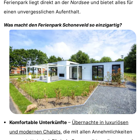
Ferienpark liegt direkt an der
Nordsee
und bietet alles für
Bad
Zwinhoeve
Hotels
einen unvergesslichen Aufenthalt.
Lastminutes
Was macht den Ferienpark
Schoneveld
so einzigartig?
Strand
Sehen
&
-
tun
Museen
-
Denkmäler
-
Mühlen
-
Aussichtspunkte
Attraktionen
Komfortable Unterkünfte
–
Übernachte in luxuriösen
und modernen Chalets
, die mit allen Annehmlichkeiten
-