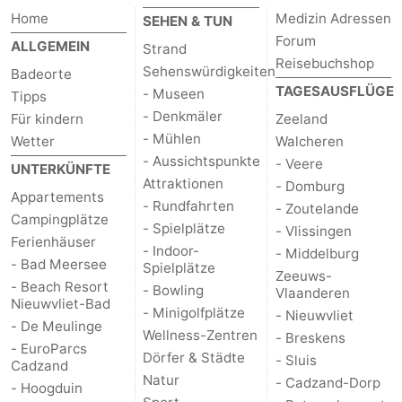
Home
Medizin Adressen
SEHEN & TUN
Forum
ALLGEMEIN
Strand
Reisebuchshop
Sehenswürdigkeiten
Badeorte
TAGESAUSFLÜGE
- Museen
Tipps
- Denkmäler
Für kindern
Zeeland
- Mühlen
Wetter
Walcheren
- Aussichtspunkte
- Veere
UNTERKÜNFTE
Attraktionen
- Domburg
Appartements
- Rundfahrten
- Zoutelande
Campingplätze
- Spielplätze
- Vlissingen
Ferienhäuser
- Indoor-
- Middelburg
- Bad Meersee
Spielplätze
Zeeuws-
- Beach Resort
- Bowling
Vlaanderen
Nieuwvliet-Bad
- Minigolfplätze
- Nieuwvliet
- De Meulinge
Wellness-Zentren
- Breskens
- EuroParcs
Dörfer & Städte
- Sluis
Cadzand
Natur
- Cadzand-Dorp
- Hoogduin