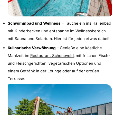
Radfahren
-
Wandern
-
Schwimmbad und Wellness
– Tauche ein ins Hallenbad
mit Kinderbecken und entspanne im Wellnessbereich
Reiten
-
mit Sauna und Solarium. Hier ist für jeden etwas dabei!
Golfplatze
-
Kulinarische Verwöhnung
– Genieße eine köstliche
Surfen
-
Mahlzeit im
Restaurant Schoneveld
, mit frischen Fisch-
und Fleischgerichten, vegetarischen Optionen und
Sportangeln
Haifischzähne
einem Getränk in der Lounge oder auf der großen
Seehunden
Terrasse.
Essen
und
Veranstaltungen
trinken
Praktisch