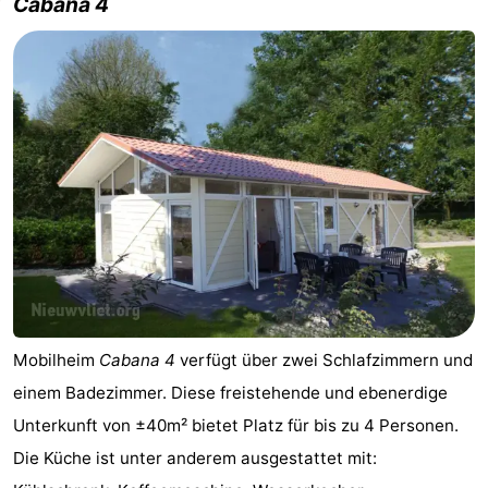
Cabana 4
Natur
Westflandern
Het
-
Zwin
Brügge
-
Gent
Die
Küste
-
Knokke-
-
Heist
Zeebrugge
-
Mobilheim
Cabana 4
verfügt über zwei Schlafzimmern und
Blankenberge
-
einem Badezimmer. Diese freistehende und ebenerdige
Unterkunft von ±40m² bietet Platz für bis zu 4 Personen.
Wenduine
Wetter
Die Küche ist unter anderem ausgestattet mit:
Kontakt