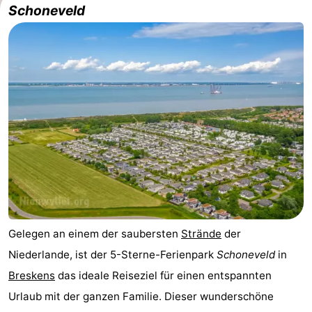
Schoneveld
Meersee
Beach
-
Resort
De
-
Nieuwvliet-
Meulinge
EuroParcs
-
Bad
Cadzand
Hoogduin
-
Noordzee
-
Résidence
Resort
-
Cadzand-
Nieuwvliet-
Schoneveld
-
Gelegen an einem der saubersten
Strände
der
Bad
Bad
Strand
-
Niederlande, ist der 5-Sterne-Ferienpark
Schoneveld
in
Resort
Waterdunen
-
Breskens
das ideale Reiseziel für einen entspannten
Urlaub mit der ganzen Familie. Dieser wunderschöne
Nieuwvliet-
Zonneweelde
-