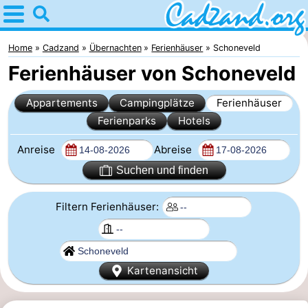
Home
Cadzand
Home
Cadzand
Übernachten
Ferienhäuser
Schoneveld
Ferienhäuser von Schoneveld
Tipps
Appartements
Campingplätze
Ferienhäuser
Für
Ferienparks
Hotels
kindern
Übernachten
Anreise
Abreise
Appartements
Suchen und finden
Campingplätze
Filtern Ferienhäuser:
Ferienhäuser
-
Kartenansicht
Bad
-