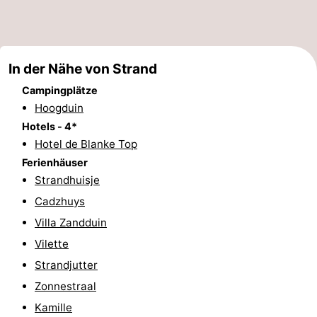
Bad
Zwinhoeve
Hotels
Lastminutes
In der Nähe von Strand
Strand
Campingplätze
Hoogduin
Sehen
Hotels - 4*
Hotel de Blanke Top
&
-
Ferienhäuser
tun
Museen
-
Strandhuisje
Cadzhuys
Denkmäler
-
Villa Zandduin
Mühlen
-
Vilette
Strandjutter
Aussichtspunkte
Attraktionen
Zonnestraal
-
Kamille