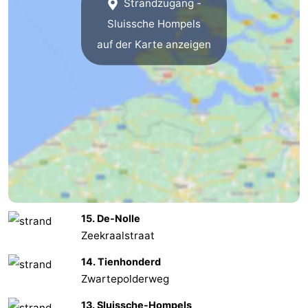
Strandzugang -
Sluissche Hompels
Domburg
-
auf der Karte anzeigen
Zoutelande
-
Vlissingen
-
Middelburg
Zeeuws-
Vlaanderen
-
Nieuwvliet
-
Breskens
-
15. De-Nolle
Zeekraalstraat
Sluis
-
14. Tienhonderd
Cadzand-
-
Zwartepolderweg
Dorp
Retranchement
-
13. Sluissche-Hompels