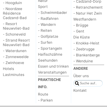
Natur
- Cadzand-Dorp
- Hoogduin
Sport
- Retranchement
- Noordzee
- Schwimmbader
Résidence
- Natur Het Zwin
Cadzand-Bad
- Radfahren
Westflandern
- Resort
- Wandern
- Brügge
Nieuwvliet-Bad
- Reiten
- Gent
- Schoneveld
- Golfplatze
Die Küste
- Strand Resort
- Surfen
- Knokke-Heist
Nieuwvliet-Bad
- Sportangeln
- Zeebrugge
- Waterdunen
Haifischzähne
- Blankenberge
- Zonneweelde
Seehunden
- Wenduine
- Zwinhoeve
Essen und trinken
ANDERE
Hotels
Veranstaltungen
Lastminutes
Über uns
PRAKTISCHE
INFO.
Kontakt
Route
- Parken