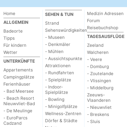
Home
Medizin Adressen
SEHEN & TUN
Forum
ALLGEMEIN
Strand
Reisebuchshop
Sehenswürdigkeiten
Badeorte
TAGESAUSFLÜGE
- Museen
Tipps
- Denkmäler
Für kindern
Zeeland
- Mühlen
Wetter
Walcheren
- Aussichtspunkte
- Veere
UNTERKÜNFTE
Attraktionen
- Domburg
Appartements
- Rundfahrten
- Zoutelande
Campingplätze
- Spielplätze
- Vlissingen
Ferienhäuser
- Indoor-
- Middelburg
- Bad Meersee
Spielplätze
Zeeuws-
- Beach Resort
- Bowling
Vlaanderen
Nieuwvliet-Bad
- Minigolfplätze
- Nieuwvliet
- De Meulinge
Wellness-Zentren
- Breskens
- EuroParcs
Dörfer & Städte
- Sluis
Cadzand