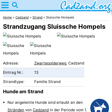
Home
Cadzand
Home
Cadzand
Strand
Sluissche Hompels
Strandzugang Sluissche Hompels
Tipps
Für
kindern
Übernachten
Appartements
Adresse:
Zwartepolderweg
, Cadzand
Eintrag Nr.:
13
Campingplätze
Strandtype:
Familie Strand
Ferienhäuser
Hunde am Strand
-
Nur angeleinte Hunde sind erlaubt an den
Bad
-
Stränden
von
Cadzand
in der Periode vom 1.