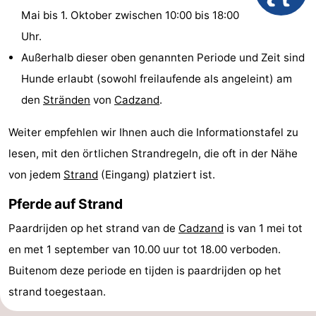
Mai bis 1. Oktober zwischen 10:00 bis 18:00
Meersee
Beach
-
Uhr.
Resort
De
-
Außerhalb dieser oben genannten Periode und Zeit sind
Hunde erlaubt (sowohl freilaufende als angeleint) am
Nieuwvliet-
Meulinge
EuroParcs
-
den
Stränden
von
Cadzand
.
Bad
Cadzand
Hoogduin
-
Weiter empfehlen wir Ihnen auch die Informationstafel zu
Noordzee
-
lesen, mit den örtlichen Strandregeln, die oft in der Nähe
von jedem
Strand
(Eingang) platziert ist.
Résidence
Resort
-
Pferde auf Strand
Cadzand-
Nieuwvliet-
Schoneveld
-
Paardrijden op het strand van de
Cadzand
is van 1 mei tot
Bad
Bad
Strand
-
en met 1 september van 10.00 uur tot 18.00 verboden.
Buitenom deze periode en tijden is paardrijden op het
Resort
Waterdunen
-
strand toegestaan.
Nieuwvliet-
Zonneweelde
-