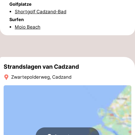
Golfplatze
Forum
Shortgolf Cadzand-Bad
Surfen
Route
Moio Beach
-
Parken
Reisebuchshop
Medizin
Strandslagen van Cadzand
Zwartepolderweg, Cadzand
Adressen
Region
Zeeland
Walcheren
-
Veere
-