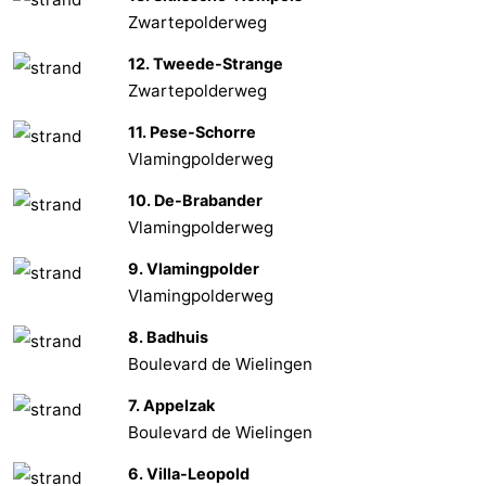
Zwartepolderweg
Natur
Westflandern
12. Tweede-Strange
Het
-
Zwartepolderweg
11. Pese-Schorre
Zwin
Brügge
-
Vlamingpolderweg
Gent
Die
10. De-Brabander
Vlamingpolderweg
Küste
-
9. Vlamingpolder
Knokke-
-
Vlamingpolderweg
Heist
Zeebrugge
-
8. Badhuis
Boulevard de Wielingen
Blankenberge
-
7. Appelzak
Wenduine
Wetter
Boulevard de Wielingen
6. Villa-Leopold
Kontakt