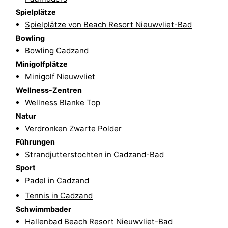
Spielplätze
Radfahren
-
Spielplätze von Beach Resort Nieuwvliet-Bad
Bowling
Wandern
-
Bowling Cadzand
Reiten
-
Minigolfplätze
Minigolf Nieuwvliet
Golfplatze
-
Wellness-Zentren
Wellness Blanke Top
Surfen
-
Natur
Verdronken Zwarte Polder
Sportangeln
Haifischzähne
Führungen
Seehunden
Strandjutterstochten in Cadzand-Bad
Sport
Essen
Padel in Cadzand
Tennis in Cadzand
und
Veranstaltungen
Schwimmbader
Hallenbad Beach Resort Nieuwvliet-Bad
trinken
Praktisch