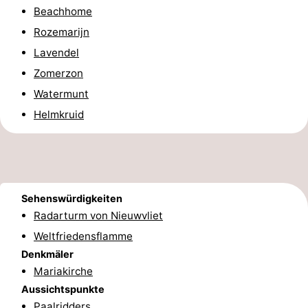
Beachhome
Rundfahrten
-
Rozemarijn
Spielplätze
-
Lavendel
Zomerzon
Indoor-
-
Watermunt
Spielplätze
Bowling
-
Helmkruid
Minigolfplätze
Wellness-
Zentren
Dörfer
Sehenswürdigkeiten
&
Natur
Radarturm von Nieuwvliet
Weltfriedensflamme
Städte
Sport
Denkmäler
-
Mariakirche
Aussichtspunkte
Schwimmbader
-
Paalridders