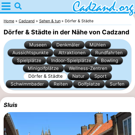
Home
Cadzand
Home
Cadzand
Sehen & tun
Dörfer & Städte
Dörfer & Städte in der Nähe von Cadzand
Tipps
Museen
Denkmäler
Mühlen
Für
Aussichtspunkte
Attraktionen
Rundfahrten
Spielplätze
Indoor-Spielplätze
Bowling
kindern
Übernachten
Minigolfplätze
Wellness-Zentren
Appartements
Dörfer & Städte
Natur
Sport
Schwimmbader
Reiten
Golfplatze
Surfen
Campingplätze
Ferienhäuser
Sluis
-
Bad
-