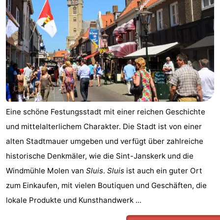
Meersee
Beach
-
Resort
De
-
Nieuwvliet-
Meulinge
EuroParcs
-
Bad
Cadzand
Hoogduin
-
Noordzee
-
Eine schöne Festungsstadt mit einer reichen Geschichte
Résidence
Resort
-
und mittelalterlichem Charakter. Die Stadt ist von einer
alten Stadtmauer umgeben und verfügt über zahlreiche
Cadzand-
Nieuwvliet-
Schoneveld
-
historische Denkmäler, wie die Sint-Janskerk und die
Bad
Bad
Strand
-
Windmühle Molen van
Sluis
.
Sluis
ist auch ein guter Ort
zum Einkaufen, mit vielen Boutiquen und Geschäften, die
Resort
Waterdunen
-
lokale Produkte und Kunsthandwerk ...
Nieuwvliet-
Zonneweelde
-