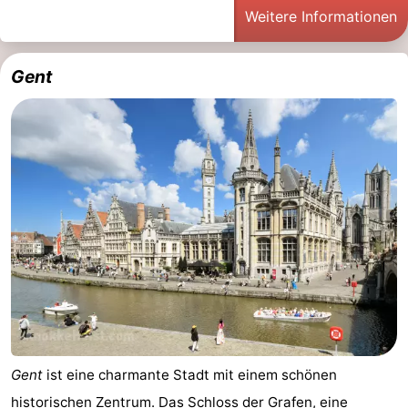
Weitere Informationen
Bad
Zwinhoeve
Hotels
Lastminutes
Gent
Strand
Sehen
&
-
tun
Museen
-
Denkmäler
-
Mühlen
-
Aussichtspunkte
Attraktionen
Gent
ist eine charmante Stadt mit einem schönen
-
historischen Zentrum. Das Schloss der Grafen, eine