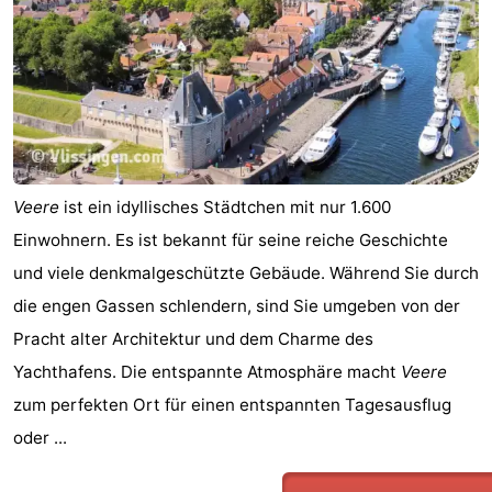
Radfahren
-
Wandern
-
Reiten
-
Golfplatze
-
Veere
ist ein idyllisches Städtchen mit nur 1.600
Surfen
-
Einwohnern. Es ist bekannt für seine reiche Geschichte
und viele denkmalgeschützte Gebäude. Während Sie durch
Sportangeln
Haifischzähne
die engen Gassen schlendern, sind Sie umgeben von der
Seehunden
Pracht alter Architektur und dem Charme des
Yachthafens. Die entspannte Atmosphäre macht
Veere
Essen
zum perfekten Ort für einen entspannten Tagesausflug
und
Veranstaltungen
oder ...
trinken
Praktisch