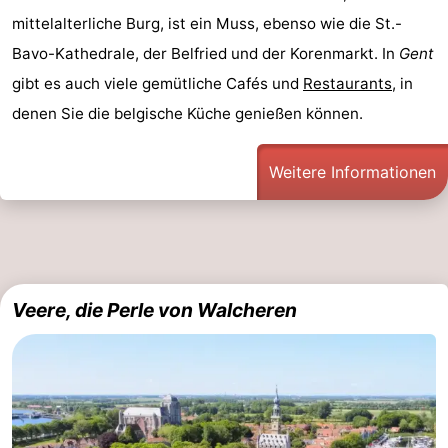
mittelalterliche Burg, ist ein Muss, ebenso wie die St.-
Rundfahrten
-
Bavo-Kathedrale, der Belfried und der Korenmarkt. In
Gent
Spielplätze
-
gibt es auch viele gemütliche Cafés und
Restaurants
, in
denen Sie die belgische Küche genießen können.
Indoor-
-
Spielplätze
Bowling
-
Weitere Informationen
Minigolfplätze
Wellness-
Zentren
Dörfer
&
Natur
Veere, die Perle von Walcheren
Städte
Sport
-
Schwimmbader
-