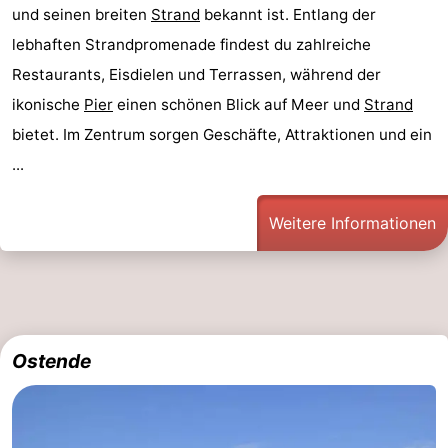
und seinen breiten
Strand
bekannt ist. Entlang der
Domburg
-
lebhaften Strandpromenade findest du zahlreiche
Restaurants, Eisdielen und Terrassen, während der
Zoutelande
-
ikonische
Pier
einen schönen Blick auf Meer und
Strand
Vlissingen
-
bietet. Im Zentrum sorgen Geschäfte, Attraktionen und ein
...
Middelburg
Zeeuws-
Vlaanderen
-
Weitere Informationen
Nieuwvliet
-
Breskens
-
Sluis
-
Ostende
Cadzand-
-
Dorp
Retranchement
-