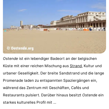
Natur
Westflandern
Het
-
Zwin
Brügge
-
Gent
Die
Küste
-
Ostende
ist ein lebendiger Badeort an der belgischen
Knokke-
-
Küste mit einer reichen Mischung aus
Strand
, Kultur und
urbaner Geselligkeit. Der breite Sandstrand und die lange
Heist
Zeebrugge
-
Promenade laden zu entspannten Spaziergängen ein,
Blankenberge
-
während das Zentrum mit Geschäften, Cafés und
Restaurants pulsiert. Darüber hinaus besitzt
Ostende
ein
Wenduine
Wetter
starkes kulturelles Profil mit ...
Kontakt