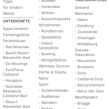
- Museen
Tipps
- Denkmäler
Für kindern
Zeeland
- Mühlen
Wetter
Walcheren
- Aussichtspunkte
- Veere
UNTERKÜNFTE
Attraktionen
- Domburg
Appartements
- Rundfahrten
- Zoutelande
Campingplätze
- Spielplätze
- Vlissingen
Ferienhäuser
- Indoor-
- Middelburg
- Bad Meersee
Spielplätze
Zeeuws-
- Beach Resort
- Bowling
Vlaanderen
Nieuwvliet-Bad
- Minigolfplätze
- Nieuwvliet
- De Meulinge
Wellness-Zentren
- Breskens
- EuroParcs
Dörfer & Städte
- Sluis
Cadzand
Natur
- Cadzand-Dorp
- Hoogduin
Sport
- Retranchement
- Noordzee
- Schwimmbader
Résidence
- Natur Het Zwin
Cadzand-Bad
- Radfahren
Westflandern
- Resort
- Wandern
- Brügge
Nieuwvliet-Bad
- Reiten