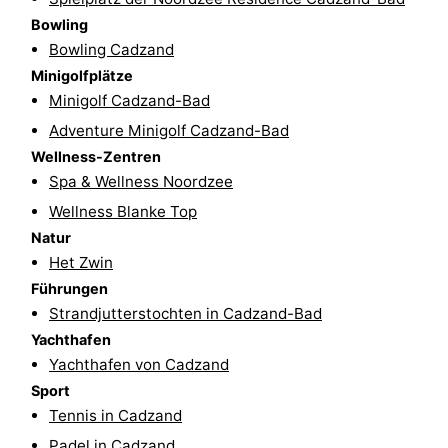
Bowling
Radfahren
-
Bowling Cadzand
Wandern
-
Minigolfplätze
Minigolf Cadzand-Bad
Reiten
-
Adventure Minigolf Cadzand-Bad
Wellness-Zentren
Golfplatze
-
Spa & Wellness Noordzee
Surfen
-
Wellness Blanke Top
Natur
Sportangeln
Haifischzähne
Het Zwin
Führungen
Seehunden
Strandjutterstochten in Cadzand-Bad
Yachthafen
Essen
Yachthafen von Cadzand
und
Veranstaltungen
Sport
Tennis in Cadzand
trinken
Praktisch
Padel in Cadzand