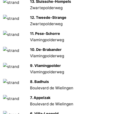
13. Sluissche-Hompels
Zwartepolderweg
Natur
Westflandern
12. Tweede-Strange
Het
-
Zwartepolderweg
Zwin
Brügge
-
11. Pese-Schorre
Vlamingpolderweg
Gent
Die
10. De-Brabander
Küste
-
Vlamingpolderweg
9. Vlamingpolder
Knokke-
-
Vlamingpolderweg
Heist
Zeebrugge
-
8. Badhuis
Boulevard de Wielingen
Blankenberge
-
7. Appelzak
Wenduine
Wetter
Boulevard de Wielingen
Kontakt
6. Villa-Leopold