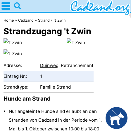
Home
Cadzand
Home
Cadzand
Strand
't Zwin
Strandzugang 't Zwin
Tipps
Für
kindern
Übernachten
Adresse:
Duinweg
, Retranchement
Appartements
Eintrag Nr.:
1
Campingplätze
Strandtype:
Familie Strand
Hunde am Strand
Ferienhäuser
Nur angeleinte Hunde sind erlaubt an den
-
Stränden
von
Cadzand
in der Periode vom 1.
Bad
-
Mai bis 1. Oktober zwischen 10:00 bis 18:00