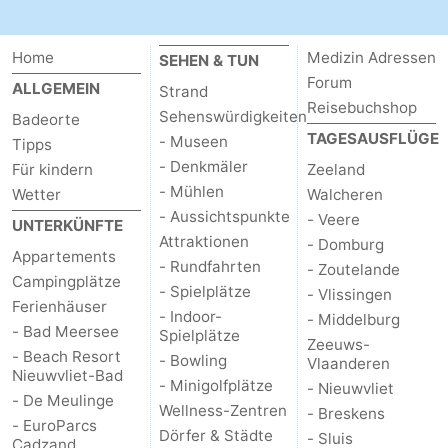
Home
Medizin Adressen
SEHEN & TUN
Forum
ALLGEMEIN
Strand
Reisebuchshop
Sehenswürdigkeiten
Badeorte
TAGESAUSFLÜGE
- Museen
Tipps
- Denkmäler
Für kindern
Zeeland
- Mühlen
Wetter
Walcheren
- Aussichtspunkte
- Veere
UNTERKÜNFTE
Attraktionen
- Domburg
Appartements
- Rundfahrten
- Zoutelande
Campingplätze
- Spielplätze
- Vlissingen
Ferienhäuser
- Indoor-
- Middelburg
- Bad Meersee
Spielplätze
Zeeuws-
- Beach Resort
- Bowling
Vlaanderen
Nieuwvliet-Bad
- Minigolfplätze
- Nieuwvliet
- De Meulinge
Wellness-Zentren
- Breskens
- EuroParcs
Dörfer & Städte
- Sluis
Cadzand