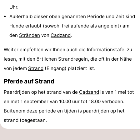
Uhr.
Meersee
Beach
-
Außerhalb dieser oben genannten Periode und Zeit sind
Resort
De
-
Hunde erlaubt (sowohl freilaufende als angeleint) am
den
Stränden
von
Cadzand
.
Nieuwvliet-
Meulinge
EuroParcs
-
Weiter empfehlen wir Ihnen auch die Informationstafel zu
Bad
Cadzand
Hoogduin
-
lesen, mit den örtlichen Strandregeln, die oft in der Nähe
Noordzee
-
von jedem
Strand
(Eingang) platziert ist.
Résidence
Resort
-
Pferde auf Strand
Paardrijden op het strand van de
Cadzand
is van 1 mei tot
Cadzand-
Nieuwvliet-
Schoneveld
-
en met 1 september van 10.00 uur tot 18.00 verboden.
Bad
Bad
Strand
-
Buitenom deze periode en tijden is paardrijden op het
strand toegestaan.
Resort
Waterdunen
-
Nieuwvliet-
Zonneweelde
-