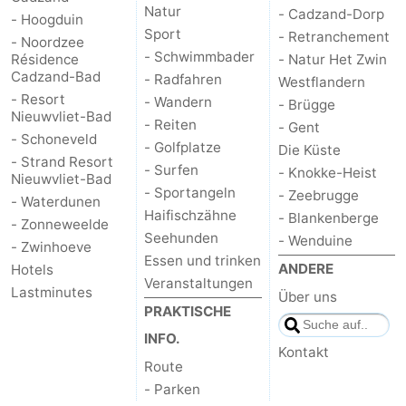
Natur
- Cadzand-Dorp
- Hoogduin
Sport
- Retranchement
- Noordzee
- Schwimmbader
Résidence
- Natur Het Zwin
Cadzand-Bad
- Radfahren
Westflandern
- Resort
- Wandern
- Brügge
Nieuwvliet-Bad
- Reiten
- Gent
- Schoneveld
- Golfplatze
Die Küste
- Strand Resort
- Surfen
- Knokke-Heist
Nieuwvliet-Bad
- Sportangeln
- Zeebrugge
- Waterdunen
Haifischzähne
- Blankenberge
- Zonneweelde
Seehunden
- Wenduine
- Zwinhoeve
Essen und trinken
ANDERE
Hotels
Veranstaltungen
Lastminutes
Über uns
PRAKTISCHE
INFO.
Kontakt
Route
- Parken