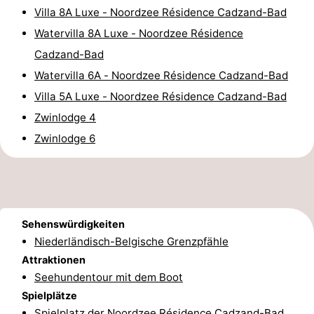
Villa 8A Luxe - Noordzee Résidence Cadzand-Bad
Rundfahrten
-
Watervilla 8A Luxe - Noordzee Résidence
Spielplätze
-
Cadzand-Bad
Watervilla 6A - Noordzee Résidence Cadzand-Bad
Indoor-
-
Villa 5A Luxe - Noordzee Résidence Cadzand-Bad
Spielplätze
Bowling
-
Zwinlodge 4
Zwinlodge 6
Minigolfplätze
Wellness-
Zentren
Dörfer
&
Natur
Sehenswürdigkeiten
Städte
Sport
Niederländisch-Belgische Grenzpfähle
Attraktionen
-
Seehundentour mit dem Boot
Spielplätze
Schwimmbader
-
Spielplatz der Noordzee Résidence Cadzand-Bad