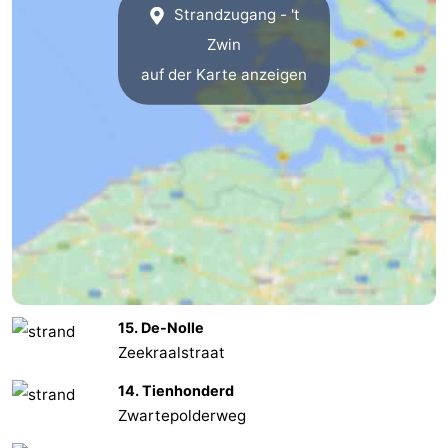
Strandzugang - 't
Domburg
-
Zwin
auf der Karte anzeigen
Zoutelande
-
Vlissingen
-
Middelburg
Zeeuws-
Vlaanderen
-
Nieuwvliet
-
Breskens
-
15. De-Nolle
Sluis
-
Zeekraalstraat
14. Tienhonderd
Cadzand-
-
Zwartepolderweg
Dorp
Retranchement
-