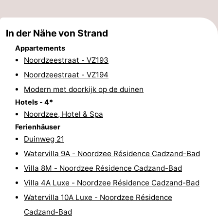
Bad
Zwinhoeve
Hotels
In der Nähe von Strand
Lastminutes
Appartements
Strand
Noordzeestraat - VZ193
Noordzeestraat - VZ194
Sehen
Modern met doorkijk op de duinen
&
-
Hotels - 4*
Noordzee, Hotel & Spa
tun
Museen
-
Ferienhäuser
Duinweg 21
Denkmäler
-
Watervilla 9A - Noordzee Résidence Cadzand-Bad
Mühlen
-
Villa 8M - Noordzee Résidence Cadzand-Bad
Villa 4A Luxe - Noordzee Résidence Cadzand-Bad
Aussichtspunkte
Attraktionen
Watervilla 10A Luxe - Noordzee Résidence
-
Cadzand-Bad