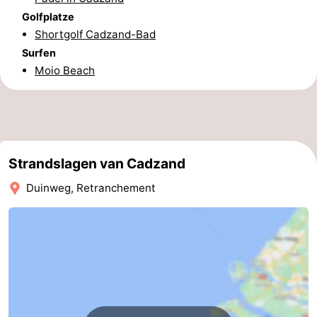
Golfplatze
Forum
Shortgolf Cadzand-Bad
Surfen
Route
Moio Beach
-
Parken
Reisebuchshop
Medizin
Strandslagen van Cadzand
Adressen
Region
Duinweg, Retranchement
Zeeland
Walcheren
-
Veere
-