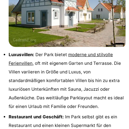
Rundfahrten
-
Spielplätze
-
Indoor-
-
Spielplätze
Bowling
-
Luxusvillen:
Der Park bietet
moderne und stilvolle
Minigolfplätze
Wellness-
Ferienvillen
, oft mit eigenem Garten und Terrasse. Die
Villen variieren in Größe und Luxus, von
Zentren
Dörfer
standardmäßigen komfortablen Villen bis hin zu extra
&
Natur
luxuriösen Unterkünften mit Sauna, Jacuzzi oder
Außenküche. Das weitläufige Parklayout macht es ideal
Städte
Sport
für einen Urlaub mit Familie oder Freunden.
-
Restaurant und Geschäft:
Im Park selbst gibt es ein
Schwimmbader
-
Restaurant und einen kleinen Supermarkt für den