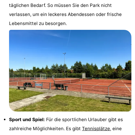
täglichen Bedarf. So müssen Sie den Park nicht
Radfahren
-
verlassen, um ein leckeres Abendessen oder frische
Wandern
-
Lebensmittel zu besorgen.
Reiten
-
Golfplatze
-
Surfen
-
Sportangeln
Haifischzähne
Seehunden
Essen
und
Veranstaltungen
Sport und Spiel:
Für die sportlichen Urlauber gibt es
zahlreiche Möglichkeiten. Es gibt
Tennisplätze
, eine
trinken
Praktisch