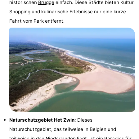
historischen
Brügge
einfach. Diese Städte bieten Kultur,
Domburg
-
Shopping und kulinarische Erlebnisse nur eine kurze
Fahrt vom Park entfernt.
Zoutelande
-
Vlissingen
-
Middelburg
Zeeuws-
Vlaanderen
-
Nieuwvliet
-
Breskens
-
Sluis
-
Naturschutzgebiet Het Zwin
:
Dieses
Cadzand-
-
Naturschutzgebiet, das teilweise in Belgien und
Dorp
Retranchement
-
teilweise in den Niederlanden liegt, ist ein Paradies für