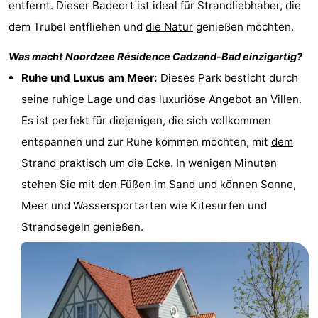
entfernt. Dieser Badeort ist ideal für Strandliebhaber, die
Bad
Zwinhoeve
Hotels
dem Trubel entfliehen und
die Natur
genießen möchten.
Lastminutes
Was macht
Noordzee Résidence Cadzand-Bad
einzigartig?
Ruhe und Luxus am Meer:
Dieses Park besticht durch
Strand
seine ruhige Lage und das luxuriöse Angebot an Villen.
Sehen
Es ist perfekt für diejenigen, die sich vollkommen
entspannen und zur Ruhe kommen möchten, mit
dem
&
-
Strand
praktisch um die Ecke. In wenigen Minuten
tun
Museen
-
stehen Sie mit den Füßen im Sand und können Sonne,
Meer und Wassersportarten wie Kitesurfen und
Denkmäler
-
Strandsegeln genießen.
Mühlen
-
Aussichtspunkte
Attraktionen
-