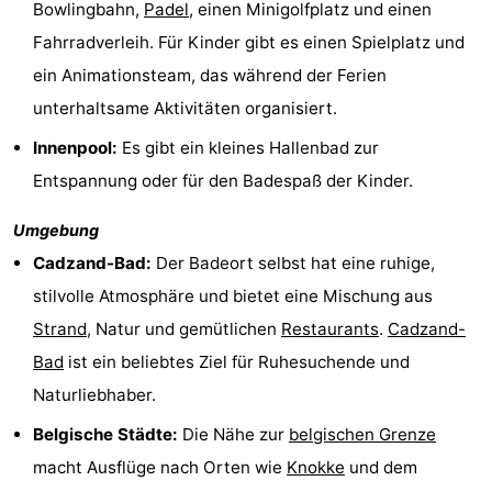
Bowlingbahn,
Padel
, einen Minigolfplatz und einen
Forum
Fahrradverleih. Für Kinder gibt es einen Spielplatz und
ein Animationsteam, das während der Ferien
Route
unterhaltsame Aktivitäten organisiert.
-
Innenpool:
Es gibt ein kleines Hallenbad zur
Entspannung oder für den Badespaß der Kinder.
Parken
Reisebuchshop
Umgebung
Medizin
Cadzand-Bad:
Der Badeort selbst hat eine ruhige,
Adressen
Region
stilvolle Atmosphäre und bietet eine Mischung aus
Strand
, Natur und gemütlichen
Restaurants
.
Cadzand-
Zeeland
Bad
ist ein beliebtes Ziel für Ruhesuchende und
Walcheren
Naturliebhaber.
-
Belgische Städte:
Die Nähe zur
belgischen Grenze
macht Ausflüge nach Orten wie
Knokke
und dem
Veere
-