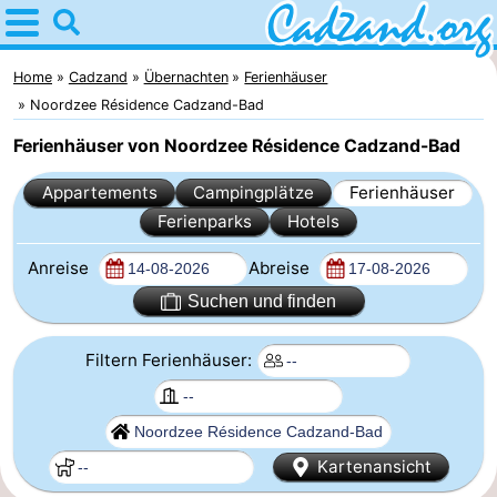
Home
Cadzand
Home
Cadzand
Übernachten
Ferienhäuser
Noordzee Résidence Cadzand-Bad
Tipps
Ferienhäuser von Noordzee Résidence Cadzand-Bad
Für
Appartements
Campingplätze
Ferienhäuser
Ferienparks
Hotels
kindern
Übernachten
Anreise
Abreise
Appartements
Suchen und finden
Campingplätze
Filtern Ferienhäuser:
Ferienhäuser
-
Kartenansicht
Bad
-