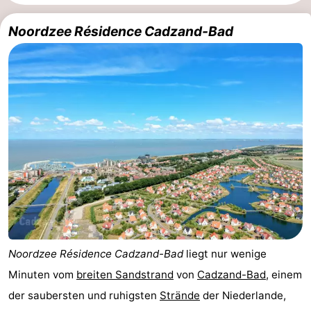
Meersee
Beach
-
Noordzee Résidence Cadzand-Bad
Resort
De
-
Nieuwvliet-
Meulinge
EuroParcs
-
Bad
Cadzand
Hoogduin
-
Noordzee
-
Résidence
Resort
-
Cadzand-
Nieuwvliet-
Schoneveld
-
Bad
Bad
Strand
-
Noordzee Résidence Cadzand-Bad
liegt nur wenige
Resort
Waterdunen
-
Minuten vom
breiten Sandstrand
von
Cadzand-Bad
, einem
der saubersten und ruhigsten
Strände
der Niederlande,
Nieuwvliet-
Zonneweelde
-