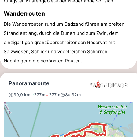
ruhigsten Küstengebiete der Niederlande vor sich.
Meersee
Beach
-
Wanderrouten
Resort
De
-
Die Wanderrouten rund um Cadzand führen am breiten
Strand entlang, durch die Dünen und zum Zwin, dem
Nieuwvliet-
Meulinge
EuroParcs
-
einzigartigen grenzüberschreitenden Reservat mit
Bad
Cadzand
Hoogduin
-
Salzwiesen, Schlick und vogelreichen Schorren.
Nachfolgend die schönsten Routen.
Noordzee
-
Résidence
Resort
-
Cadzand-
Nieuwvliet-
Schoneveld
-
Bad
Bad
Strand
-
Resort
Waterdunen
-
Nieuwvliet-
Zonneweelde
-