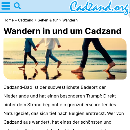
Home
Cadzand
Home
Cadzand
Sehen & tun
Wandern
Wandern in und um Cadzand
Tipps
Für
kindern
Übernachten
Appartements
Campingplätze
Cadzand-Bad ist der südwestlichste Badeort der
Niederlande und hat einen besonderen Trumpf: Direkt
Ferienhäuser
hinter dem Strand beginnt ein grenzüberschreitendes
-
Naturgebiet, das sich tief nach Belgien erstreckt. Wer von
Cadzand aus wandert, hat eines der schönsten und
Bad
-