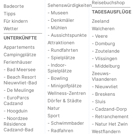
Reisebuchshop
Sehenswürdigkeiten
Badeorte
TAGESAUSFLÜGE
- Museen
Tipps
- Denkmäler
Für kindern
Zeeland
- Mühlen
Wetter
Walcheren
- Aussichtspunkte
- Veere
UNTERKÜNFTE
Attraktionen
- Domburg
Appartements
- Rundfahrten
- Zoutelande
Campingplätze
- Spielplätze
- Vlissingen
Ferienhäuser
- Indoor-
- Middelburg
- Bad Meersee
Spielplätze
Zeeuws-
- Beach Resort
- Bowling
Vlaanderen
Nieuwvliet-Bad
- Minigolfplätze
- Nieuwvliet
- De Meulinge
Wellness-Zentren
- Breskens
- EuroParcs
Dörfer & Städte
- Sluis
Cadzand
Natur
- Cadzand-Dorp
- Hoogduin
Sport
- Retranchement
- Noordzee
- Schwimmbader
Résidence
- Natur Het Zwin
Cadzand-Bad
- Radfahren
Westflandern