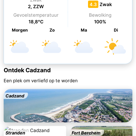
4.3
Zwak
2, ZZW
-
Gevoelstemperatuur
Bewolking
18,8°C
100%
Rondvaarten
-
Morgen
Zo
Ma
Di
Speeltuinen
-
Binnenspeeltuinen
-
Bowlen
-
Ontdek Cadzand
Minigolfbanen
Wellness
Een plek om verliefd op te worden
centra
Dorpen
Cadzand
&
Natuur
Steden
Sporten
-
Stranden
Fort Berchem