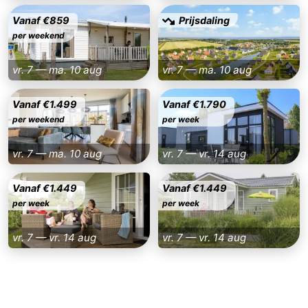
Vanaf €859
Prijsdaling
Dorp
Retranchement
-
per weekend
Natuur
West-
vr. 7 — ma. 10 aug
vr. 7 — ma. 10 aug
Het
Vlaanderen
-
Vanaf €1.499
Vanaf €1.790
Zwin
Brugge
-
per weekend
per week
Gent
De
vr. 7 — ma. 10 aug
vr. 7 — vr. 14 aug
Kust
-
Vanaf €1.449
Vanaf €1.449
per week
per week
Knokke-
-
vr. 7 — vr. 14 aug
vr. 7 — vr. 14 aug
Heist
Zeebrugge
-
Blankenberge
-
Wenduine
Weer