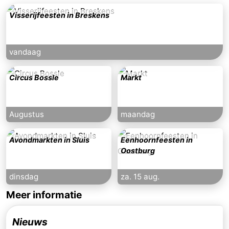
Visserijfeesten in Breskens
vandaag
Circus Bossle
Markt
Augustus
maandag
Avondmarkten in Sluis
Eenhoornfeesten in
Oostburg
dinsdag
za. 15 aug.
Meer informatie
Nieuws