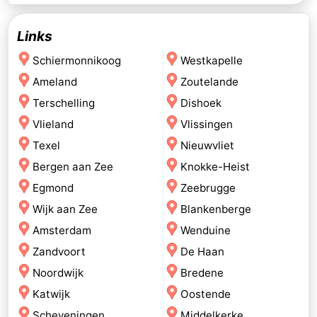
Links
Schiermonnikoog
Westkapelle
Ameland
Zoutelande
Terschelling
Dishoek
Vlieland
Vlissingen
Texel
Nieuwvliet
Bergen aan Zee
Knokke-Heist
Egmond
Zeebrugge
Wijk aan Zee
Blankenberge
Amsterdam
Wenduine
Zandvoort
De Haan
Noordwijk
Bredene
Katwijk
Oostende
Scheveningen
Middelkerke