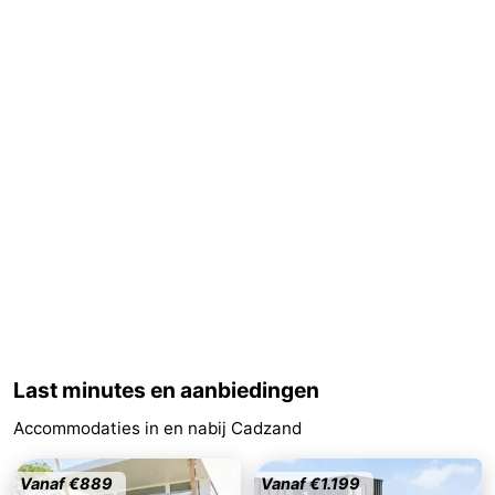
Forum
Reisboekenwinkel
Nieuws
Route
-
Parkeren
Medische
adressen
Regio
Zeeland
Last minutes en aanbiedingen
Accommodaties in en nabij Cadzand
Walcheren
-
Vanaf €889
Vanaf €1.199