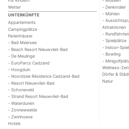
Für kindern
- Museen
Wetter
- Denkmäler
- Mühlen
UNTERKÜNFTE
- Aussichtsp
Appartements
Attraktionen
Campingplätze
- Rundfahrten
Ferienhäuser
- Spielplätze
- Bad Meersee
- Indoor-Spie
- Beach Resort Nieuwvliet-Bad
- Bowling
- De Meulinge
- Minigolfplät
- EuroParcs Cadzand
Wellness-Zen
- Hoogduin
Dörfer & Städ
- Noordzee Résidence Cadzand-Bad
Natur
- Resort Nieuwvliet-Bad
- Schoneveld
- Strand Resort Nieuwvliet-Bad
- Waterdunen
- Zonneweelde
- Zwinhoeve
Hotels