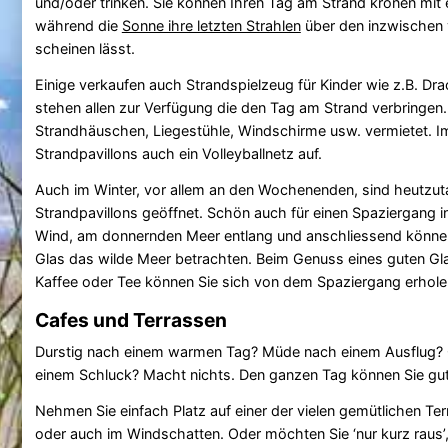
und/oder trinken. Sie können Ihren Tag am Strand krönen mit
während die
Sonne ihre letzten Strahlen
über den inzwischen 
scheinen lässt.
Einige verkaufen auch Strandspielzeug für Kinder wie z.B. Drac
stehen allen zur Verfügung die den Tag am Strand verbringen
Strandhäuschen, Liegestühle, Windschirme usw. vermietet. I
Strandpavillons auch ein Volleyballnetz auf.
Auch im Winter, vor allem an den Wochenenden, sind heutzut
Strandpavillons geöffnet. Schön auch für einen Spaziergang 
Wind, am donnernden Meer entlang und anschliessend können
Glas das wilde Meer betrachten. Beim Genuss eines guten Gla
Kaffee oder Tee können Sie sich von dem Spaziergang erhole
Cafes und Terrassen
Durstig nach einem warmen Tag? Müde nach einem Ausflug? O
einem Schluck? Macht nichts. Den ganzen Tag können Sie gut t
Nehmen Sie einfach Platz auf einer der vielen gemütlichen Ter
oder auch im Windschatten. Oder möchten Sie ‘nur kurz raus’,