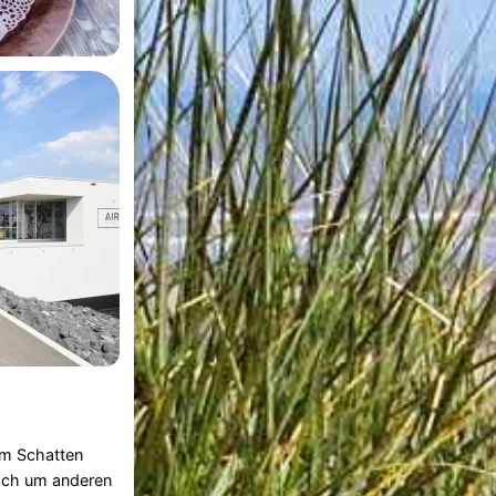
im Schatten
fach um anderen