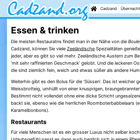
Cadzand
Übernach
Essen & trinken
Die meisten Restauratns findet man in der Nähe von die
Boule
Cadzand, können Sie viele
Zeeländische
Spezialitäten genieß
jeder, aber es gibt so viel mehr. Zeeländische Austern zum Bei
‘mit sehr raffinierten Geschmack’ gelobt. Und die leckeren 
die sind ziemlich fein, weich und etwas süßer als andere Hum
Weiterhin gibt es den Bolus für die ‘Süssen’. Das ist weicher 
Weissbrotteig, umhüllt von einer knusprigen, braungebrannte
Bestimmt nicht vollendet ohne eine dicke Schicht ungesalzene
backt sie, ebenso wie die herrlichen Roomboterbabbelaars (e
Karamelbonbons).
Restaurants
Für viele Menschen ist es ein grosser Luxus nicht selber ko
Urlaubsgefühl passt es dann auch herrlich sich in einem Pf