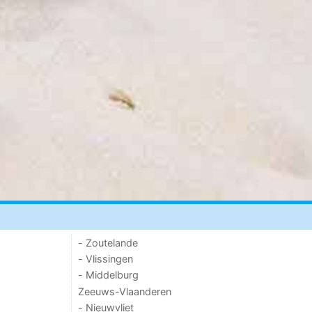
- Zoutelande
- Vlissingen
- Middelburg
Zeeuws-Vlaanderen
- Nieuwvliet