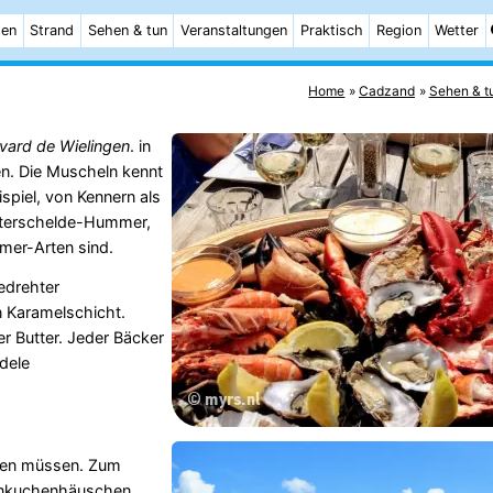
ten
Strand
Sehen & tun
Veranstaltungen
Praktisch
Region
Wetter
Home
Cadzand
Sehen & t
vard de Wielingen
. in
en. Die Muscheln kennt
spiel, von Kennern als
Osterschelde-Hummer,
mer-Arten sind.
gedrehter
n Karamelschicht.
r Butter. Jeder Bäcker
dele
chen müssen. Zum
annkuchenhäuschen,