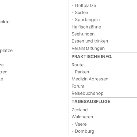
- Golfplatze
- Surfen
- Sportangeln
unkte
Haifischzähne
Seehunden
Essen und trinken
Veranstaltungen
lplätze
PRAKTISCHE INFO.
ze
Route
tren
- Parken
te
Medizin Adressen
Forum
Reisebuchshop
TAGESAUSFLÜGE
Zeeland
Walcheren
- Veere
- Domburg