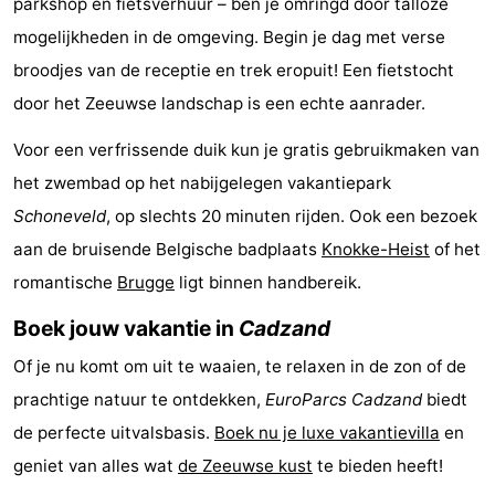
parkshop en fietsverhuur – ben je omringd door talloze
Zwembaden
-
mogelijkheden in de omgeving. Begin je dag met verse
broodjes van de receptie en trek eropuit! Een fietstocht
Fietsen
-
door het Zeeuwse landschap is een echte aanrader.
Wandelen
-
Voor een verfrissende duik kun je gratis gebruikmaken van
het zwembad op het nabijgelegen vakantiepark
Paardrijden
-
Schoneveld
, op slechts 20 minuten rijden. Ook een bezoek
Golfbanen
-
aan de bruisende Belgische badplaats
Knokke-Heist
of het
romantische
Brugge
ligt binnen handbereik.
Surfen
Eten
Boek jouw vakantie in
Cadzand
en
Haaientanden
Of je nu komt om uit te waaien, te relaxen in de zon of de
drinken
Zeehonden
prachtige natuur te ontdekken,
EuroParcs Cadzand
biedt
Evenementen
de perfecte uitvalsbasis.
Boek nu je luxe vakantievilla
en
geniet van alles wat
de Zeeuwse kust
te bieden heeft!
Praktisch