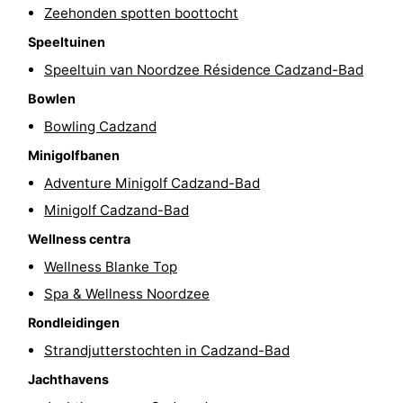
Zeehonden spotten boottocht
Veere
-
Speeltuinen
Speeltuin van Noordzee Résidence Cadzand-Bad
Domburg
-
Bowlen
Zoutelande
-
Bowling Cadzand
Vlissingen
-
Minigolfbanen
Adventure Minigolf Cadzand-Bad
Middelburg
Zeeuws-
Minigolf Cadzand-Bad
Vlaanderen
-
Wellness centra
Wellness Blanke Top
Nieuwvliet
-
Spa & Wellness Noordzee
Breskens
-
Rondleidingen
Strandjutterstochten in Cadzand-Bad
Sluis
-
Jachthavens
Cadzand-
-