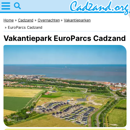
Home
Cadzand
Home
Cadzand
Overnachten
Vakantieparken
EuroParcs Cadzand
Tips
Vakantiepark EuroParcs Cadzand
Voor
kinderen
Overnachten
Appartementen
Campings
Hotels
Vakantiehuizen
-