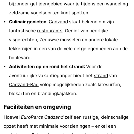
bijzonder getijdengebied waar je tijdens een wandeling
-
zeldzame vogelsoorten kunt spotten.
Culinair genieten
:
Cadzand
staat bekend om zijn
Rondvaarten
-
fantastische
restaurants
. Geniet van heerlijke
Speeltuinen
-
visgerechten, Zeeuwse mosselen en andere lokale
lekkernijen in een van de vele eetgelegenheden aan de
Binnenspeeltuinen
-
boulevard.
Bowlen
-
Activiteiten op en rond het strand
: Voor de
avontuurlijke vakantieganger biedt het
strand
van
Minigolfbanen
Wellness
Cadzand-Bad
volop mogelijkheden zoals kitesurfen,
centra
Dorpen
blokarten en brandingkajakken.
&
Natuur
Faciliteiten en omgeving
Steden
Sporten
Hoewel
EuroParcs Cadzand
zelf een rustige, kleinschalige
opzet heeft met minimale voorzieningen – enkel een
-