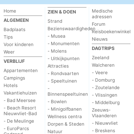
Home
Medische
ZIEN & DOEN
adressen
ALGEMEEN
Strand
Forum
Bezienswaardigheden
Badplaats
Reisboekenwinkel
- Musea
Tips
Nieuws
- Monumenten
Voor kinderen
DAGTRIPS
- Molens
Weer
Zeeland
- Uitkijkpunten
VERBLIJF
Walcheren
Attracties
Appartementen
- Veere
- Rondvaarten
Campings
- Domburg
- Speeltuinen
Hotels
- Zoutelande
-
Vakantiehuizen
Binnenspeeltuinen
- Vlissingen
- Bad Meersee
- Bowlen
- Middelburg
- Beach Resort
- Minigolfbanen
Zeeuws-
Nieuwvliet-Bad
Vlaanderen
Wellness centra
- De Meulinge
- Nieuwvliet
Dorpen & Steden
- EuroParcs
- Breskens
Natuur