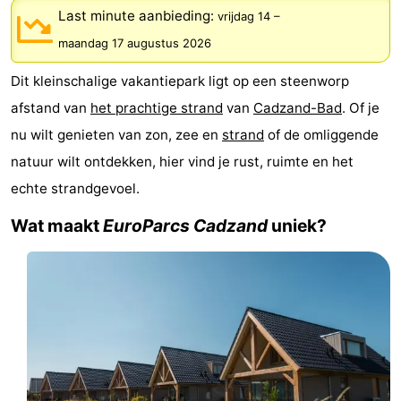
Last minute aanbieding:
vrijdag 14
–
Bad
-
maandag 17 augustus 2026
Meersee
Beach
-
Dit kleinschalige vakantiepark ligt op een steenworp
Resort
De
-
afstand van
het prachtige strand
van
Cadzand-Bad
. Of je
nu wilt genieten van zon, zee en
strand
of de omliggende
Nieuwvliet-
Meulinge
EuroParcs
-
natuur wilt ontdekken, hier vind je rust, ruimte en het
Bad
Cadzand
Hoogduin
-
echte strandgevoel.
Wat maakt
EuroParcs Cadzand
uniek?
Noordzee
-
Résidence
Resort
-
Cadzand-
Nieuwvliet-
Schoneveld
-
Bad
Bad
Strand
-
Resort
Waterdunen
-