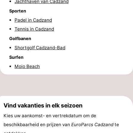
Jachthaven van Cadzand
Dorp
Retranchement
-
Sporten
Padel in Cadzand
Natuur
West-
Tennis in Cadzand
Het
Vlaanderen
-
Golfbanen
Shortgolf Cadzand-Bad
Zwin
Brugge
-
Surfen
Gent
De
Moio Beach
Kust
-
Knokke-
-
Heist
Zeebrugge
-
Vind vakanties in elk seizoen
Kies uw aankomst- en vertrekdatum om de
Blankenberge
-
beschikbaarheid en prijzen van
EuroParcs Cadzand
te
Wenduine
Weer