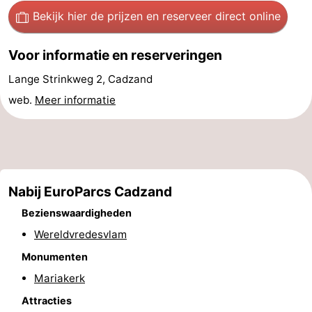
Bekijk hier de prijzen
en reserveer direct online
Forum
Voor informatie en reserveringen
Reisboekenwinkel
Lange Strinkweg 2, Cadzand
Nieuws
web.
Meer informatie
Route
-
Parkeren
Medische
Nabij EuroParcs Cadzand
adressen
Regio
Bezienswaardigheden
Wereldvredesvlam
Zeeland
Monumenten
Walcheren
Mariakerk
Attracties
-