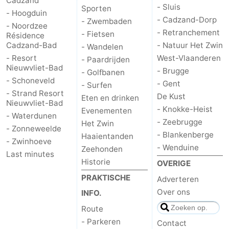
Cadzand
- Sluis
Sporten
- Hoogduin
- Cadzand-Dorp
- Zwembaden
- Noordzee
- Retranchement
- Fietsen
Résidence
Cadzand-Bad
- Natuur Het Zwin
- Wandelen
- Resort
West-Vlaanderen
- Paardrijden
Nieuwvliet-Bad
- Brugge
- Golfbanen
- Schoneveld
- Gent
- Surfen
- Strand Resort
De Kust
Eten en drinken
Nieuwvliet-Bad
- Knokke-Heist
Evenementen
- Waterdunen
- Zeebrugge
Het Zwin
- Zonneweelde
- Blankenberge
Haaientanden
- Zwinhoeve
- Wenduine
Zeehonden
Last minutes
Historie
OVERIGE
PRAKTISCHE
Adverteren
Over ons
INFO.
Route
- Parkeren
Contact