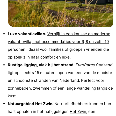
Nieuwvliet-
Zonneweelde
-
Bad
Zwinhoeve
Last
minutes
Strand
Luxe vakantievilla’s
:
Verblijf in een knusse en moderne
vakantievilla, met accommodaties voor 6, 8 en zelfs 10
Zien
personen
. Ideaal voor families of groepen vrienden die
&
Bezienswaardigheden
op zoek zijn naar comfort en luxe.
Rustige ligging, vlak bij het strand
:
EuroParcs Cadzand
doen
-
ligt op slechts 15 minuten lopen van een van de mooiste
Musea
-
en schoonste
stranden
van Nederland. Perfect voor
zonnebaden, zwemmen of een lange wandeling langs de
Monumenten
-
kust.
Molens
-
Natuurgebied Het Zwin
: Natuurliefhebbers kunnen hun
hart ophalen in het nabijgelegen
Het Zwin
, een
Uitkijkpunten
Attracties