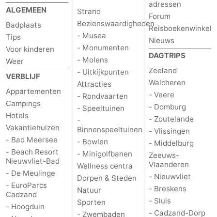
adressen
ALGEMEEN
Strand
Nieuwvliet-
Zonneweelde
-
Forum
Bezienswaardigheden
Badplaats
Reisboekenwinkel
Bad
Zwinhoeve
Last
- Musea
Tips
Nieuws
- Monumenten
Voor kinderen
DAGTRIPS
minutes
Strand
- Molens
Weer
Zeeland
- Uitkijkpunten
VERBLIJF
Zien
Walcheren
Attracties
Appartementen
- Veere
- Rondvaarten
&
Bezienswaardigheden
Campings
- Domburg
- Speeltuinen
Hotels
- Zoutelande
-
doen
-
Vakantiehuizen
Binnenspeeltuinen
- Vlissingen
- Bad Meersee
- Bowlen
- Middelburg
Musea
-
- Beach Resort
- Minigolfbanen
Zeeuws-
Nieuwvliet-Bad
Vlaanderen
Monumenten
-
Wellness centra
- De Meulinge
- Nieuwvliet
Dorpen & Steden
- EuroParcs
Molens
-
- Breskens
Natuur
Cadzand
- Sluis
Sporten
- Hoogduin
Uitkijkpunten
Attracties
- Cadzand-Dorp
- Zwembaden