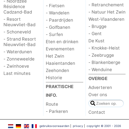
- Noordzee
- Retranchement
- Fietsen
Résidence
-
Cadzand-Bad
- Natuur Het Zwin
- Wandelen
- Resort
West-Vlaanderen
- Paardrijden
Rondvaarten
-
Nieuwvliet-Bad
- Brugge
- Golfbanen
- Schoneveld
- Gent
Speeltuinen
-
- Surfen
- Strand Resort
De Kust
Eten en drinken
Nieuwvliet-Bad
Binnenspeeltuinen
-
- Knokke-Heist
Evenementen
- Waterdunen
- Zeebrugge
Het Zwin
- Zonneweelde
Bowlen
-
- Blankenberge
Haaientanden
- Zwinhoeve
- Wenduine
Zeehonden
Minigolfbanen
Wellness
Last minutes
Historie
OVERIGE
centra
Dorpen
PRAKTISCHE
Adverteren
Over ons
INFO.
&
Natuur
Route
- Parkeren
Steden
Sporten
Contact
-
gebruiksvoorwaarden
|
privacy
|
copyright © 2001 - 2026