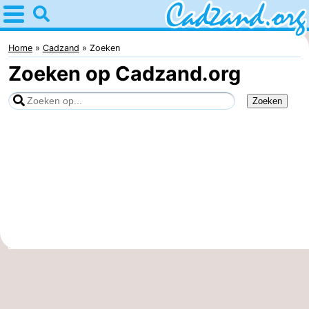
Home
Cadzand
Home
Cadzand
Zoeken
Zoeken op Cadzand.org
Tips
Voor
kinderen
Overnachten
Appartementen
Campings
Hotels
Vakantiehuizen
-