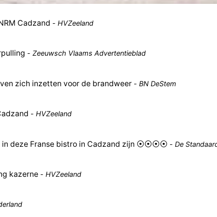
 KNRM Cadzand
-
HVZeeland
pulling
-
Zeeuwsch Vlaams Advertentieblad
ijven zich inzetten voor de brandweer
-
BN DeStem
Cadzand
-
HVZeeland
 u in deze Franse bistro in Cadzand zijn ⦿⦿⦿⦿
-
De Standaar
ng kazerne
-
HVZeeland
derland