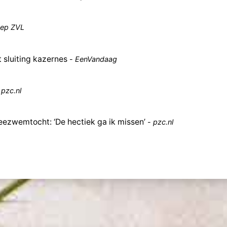
ep ZVL
t sluiting kazernes
-
EenVandaag
-
pzc.nl
Zeezwemtocht: ‘De hectiek ga ik missen’
-
pzc.nl