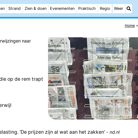
ten
Strand
Zien & doen
Evenementen
Praktisch
Regio
Weer
Home
erwijzingen naar
die op de rem trapt
rwijl
sting. ‘De prijzen zijn al wat aan het zakken’
-
nd.nl