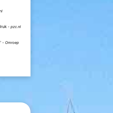
nl
druk
-
pzc.nl
'
-
Omroep