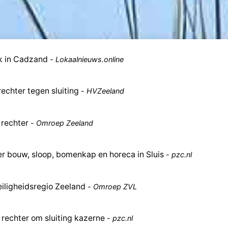
k in Cadzand
-
Lokaalnieuws.online
echter tegen sluiting
-
HVZeeland
 rechter
-
Omroep Zeeland
 bouw, sloop, bomenkap en horeca in Sluis
-
pzc.nl
iligheidsregio Zeeland
-
Omroep ZVL
rechter om sluiting kazerne
-
pzc.nl