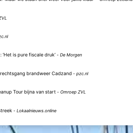
ZVL
zc.nl
Het is pure fiscale druk’
-
De Morgen
n rechtsgang brandweer Cadzand
-
pzc.nl
anup Tour bijna van start
-
Omroep ZVL
streek
-
Lokaalnieuws.online