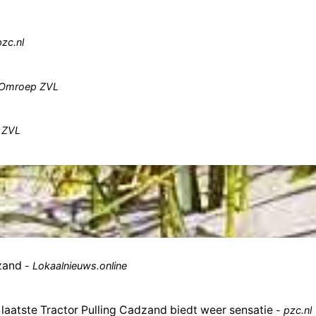
pzc.nl
Omroep ZVL
 ZVL
zand
-
Lokaalnieuws.online
aatste Tractor Pulling Cadzand biedt weer sensatie
-
pzc.nl