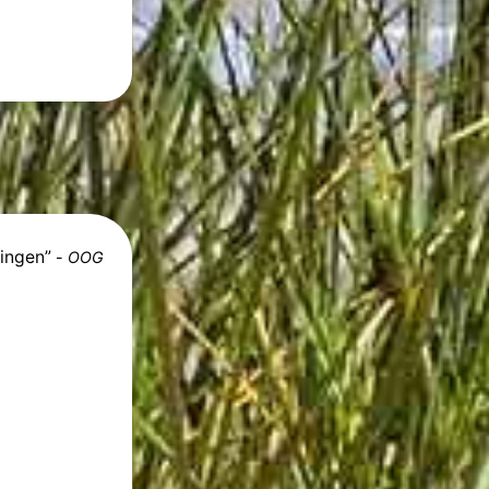
ingen”
-
OOG