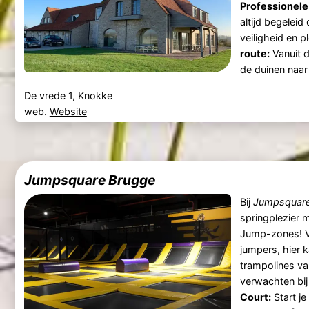
Professionele
altijd begeleid
veiligheid en p
route:
Vanuit de
de duinen naar
De vrede 1, Knokke
web.
Website
Jumpsquare Brugge
Bij
Jumpsquare
springplezier 
Jump-zones! V
jumpers, hier k
trampolines va
verwachten bi
Court:
Start j