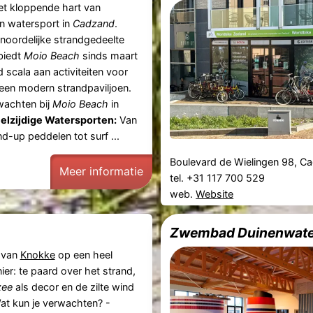
het kloppende hart van
en watersport in
Cadzand
.
 noordelijke strandgedeelte
 biedt
Moio Beach
sinds maart
 scala aan activiteiten voor
 een modern strandpaviljoen.
wachten bij
Moio Beach
in
elzijdige Watersporten:
Van
nd-up peddelen tot surf ...
Boulevard de Wielingen 98, 
Meer informatie
tel. +31 117 700 529
web.
Website
Zwembad Duinenwate
 van
Knokke
op een heel
er: te paard over het strand,
zee
als decor en de zilte wind
Wat kun je verwachten? -