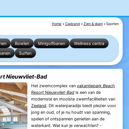
Home
Cadzand
Zien & doen
Sporten
inen
Bowlen
Minigolfbanen
Wellness centra
banen
Surfen
t Nieuwvliet-Bad
Het zwemcomplex van
vakantiepark
Beach
Resort Nieuwvliet-Bad
is een van de
modernste en mooiste zwemfaciliteiten van
Zeeland
. Dit waterparadijs biedt plezier voor
jong en oud, of je nu houdt van spanning,
spelen of ontspannen genieten aan de
waterkant. Wat kun je verwachten? -