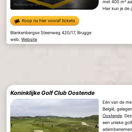
met 400 m² aa
Hier kun je de 
Koop nu hier vooraf tickets
Blankenbergse Steenweg 420/17, Brugge
web.
Website
Koninklijke Golf Club Oostende
Eén van de mee
België, gelege
Oostende
. Dez
een unieke gol
adembenemende