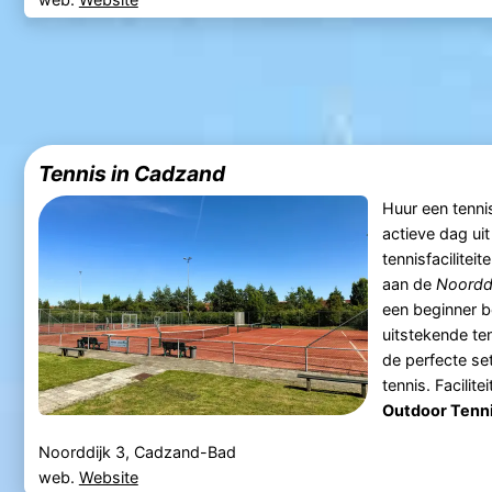
Tennis in Cadzand
Huur een tenni
actieve dag ui
tennisfaciliteit
aan de
Noorddi
een beginner b
uitstekende te
de perfecte set
tennis. Facilitei
Outdoor Tenn
Noorddijk 3, Cadzand-Bad
web.
Website