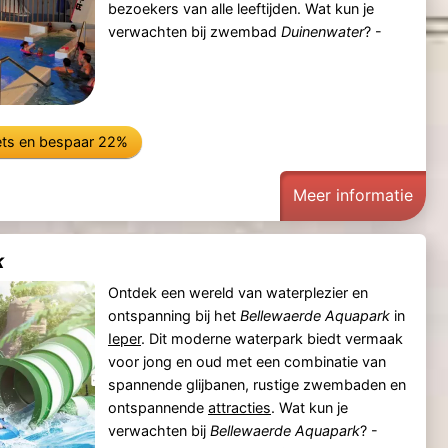
bezoekers van alle leeftijden. Wat kun je
verwachten bij zwembad
Duinenwater
? -
ets
en bespaar 22%
t
Meer informatie
k
Ontdek een wereld van waterplezier en
ontspanning bij het
Bellewaerde Aquapark
in
Ieper
. Dit moderne waterpark biedt vermaak
voor jong en oud met een combinatie van
spannende glijbanen, rustige zwembaden en
ontspannende
attracties
. Wat kun je
verwachten bij
Bellewaerde Aquapark
? -