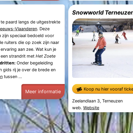
Snowworld Terneuze
te paard langs de uitgestrekte
eeuws-Vlaanderen
. Deze
n zijn speciaal bedoeld voor
 ruiters die op zoek zijn naar
 ervaring aan zee. Wat kun je
 een strandrit met
Het Zoete
dritten:
Onder begeleiding
 gids rij je over de brede en
en
tussen ...
Koop nu hier vooraf tick
Meer informatie
Zeelandlaan 3, Terneuzen
web.
Website