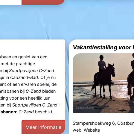
Vakantiestalling voor
sbaan en geniet van een
t met de prachtige
en bij
Sportpaviljoen C-Zand
jk
in
Cadzand-Bad
. Of je nu
ent of een ervaren speler, de
nnisbanen bij
C-Zand
bieden
ting voor een heerlijk uur
ten bij
Sportpaviljoen C-Zand
-
isbanen:
C-Zand
beschikt ...
Stampershoekweg 6, Oostbu
Meer informatie
web.
Website