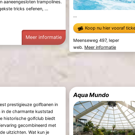
n aaneengesloten trampolines.
gekste tricks oefenen, ...
...
Koop nu hier vooraf tick
Meer informatie
Meenseweg 497, Ieper
web.
Meer informatie
Aqua Mundo
st prestigieuze golfbanen in
n in de charmante kuststad
e historische golfclub biedt
fervaring gecombineerd met
 uitzichten. Wat kun je