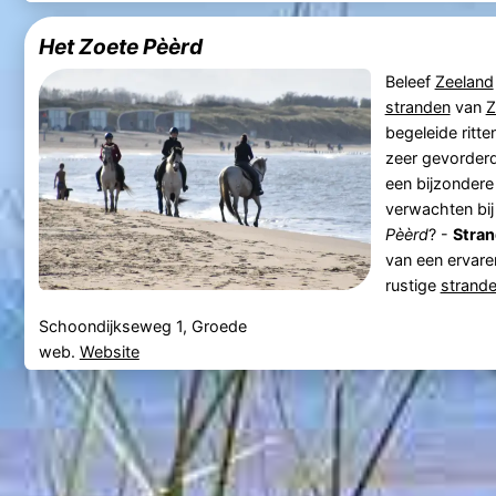
Het Zoete Pèèrd
Beleef
Zeeland
stranden
van
Z
begeleide ritte
zeer gevorderde
een bijzondere
verwachten bij
Pèèrd
? -
Stran
van een ervaren
rustige
strand
Schoondijkseweg 1, Groede
web.
Website