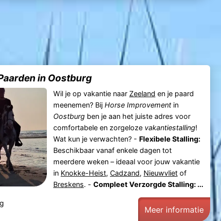
 Paarden in Oostburg
Wil je op vakantie naar
Zeeland
en je paard
meenemen? Bij
Horse Improvement
in
Oostburg
ben je aan het juiste adres voor
comfortabele en zorgeloze
vakantiestalling
!
Wat kun je verwachten? -
Flexibele Stalling:
Beschikbaar vanaf enkele dagen tot
meerdere weken – ideaal voor jouw vakantie
in
Knokke-Heist
,
Cadzand
,
Nieuwvliet
of
Breskens
. -
Compleet Verzorgde Stalling: ...
rg
Meer informatie