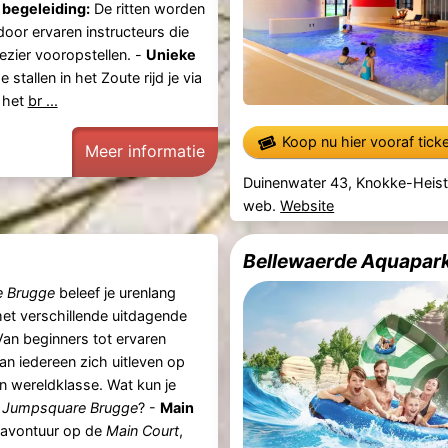
 begeleiding:
De ritten worden
 door ervaren instructeurs die
lezier vooropstellen. -
Unieke
 stallen in het Zoute rijd je via
 het
br ...
Koop nu hier vooraf tick
Meer informatie
Duinenwater 43, Knokke-Heis
web.
Website
Bellewaerde Aquapar
 Brugge
beleef je urenlang
met verschillende uitdagende
an beginners tot ervaren
an iedereen zich uitleven op
n wereldklasse. Wat kun je
j
Jumpsquare Brugge
? -
Main
e avontuur op de
Main Court
,