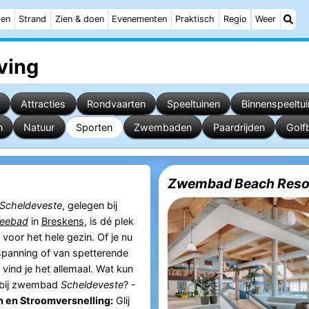
ten
Strand
Zien & doen
Evenementen
Praktisch
Regio
Weer
ving
Attracties
Rondvaarten
Speeltuinen
Binnenspeeltu
n
Natuur
Sporten
Zwembaden
Paardrijden
Golf
Zwembad Beach Resor
Scheldeveste
, gelegen bij
eebad
in
Breskens
, is dé plek
voor het hele gezin. Of je nu
panning of van spetterende
 vind je het allemaal. Wat kun
 bij zwembad
Scheldeveste
? -
n en Stroomversnelling:
Glij