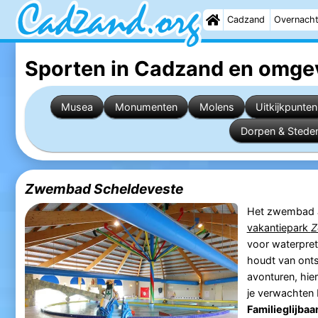
Cadzand
Overnach
Sporten in Cadzand
en omge
Musea
Monumenten
Molens
Uitkijkpunten
Dorpen & Stede
Zwembad Scheldeveste
Het zwembad
vakantiepark
Z
voor waterpret 
houdt van onts
avonturen, hier
je verwachten
Familieglijbaa