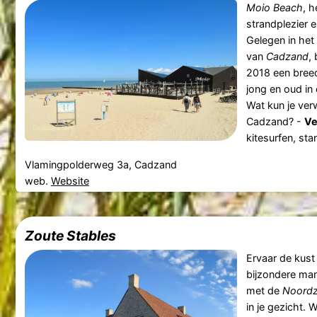
Moio Beach
, 
strandplezier 
Gelegen in het
van
Cadzand
,
2018 een breed
jong en oud in
Wat kun je ver
Cadzand? -
Ve
kitesurfen, sta
Vlamingpolderweg 3a, Cadzand
web.
Website
Zoute Stables
Ervaar de kust
bijzondere mani
met de
Noord
in je gezicht. 