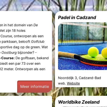
Padel in Cadzand
en in het domein van
De
Met zijn 18 holes
Course, ontworpen als een
e parkbaan, belooft
Golfclub
portive dag op de green. Wat
b Oostburg
bijzonder? -
 Course:
De golfbaan, bekend
 biedt een par 73 over een
02 meter. Ontworpen als een
Noorddijk 3, Cadzand-Bad
web.
Website
Meer informatie
Worldbike Zeeland