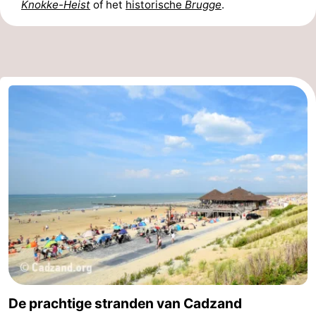
Knokke-Heist
of het
historische
Brugge
.
Veere
-
Domburg
-
Zoutelande
-
Vlissingen
-
Middelburg
Zeeuws-
Vlaanderen
-
Nieuwvliet
-
Breskens
-
Sluis
-
De prachtige stranden van Cadzand
Cadzand-
-