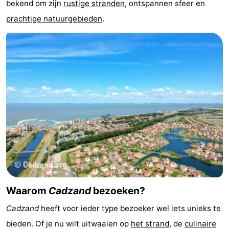
bekend om zijn
rustige stranden
, ontspannen sfeer en
Nieuwvliet-
Zonneweelde
-
prachtige natuurgebieden
.
Bad
Zwinhoeve
Last
minutes
Strand
Zien
&
Bezienswaardigheden
doen
-
Musea
-
Monumenten
-
Waarom
Cadzand
bezoeken?
Molens
-
Cadzand
heeft voor ieder type bezoeker wel iets unieks te
Uitkijkpunten
Attracties
bieden. Of je nu wilt uitwaaien op
het strand
, de
culinaire