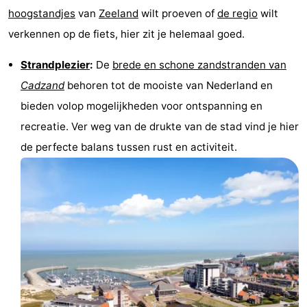
hoogstandjes
van
Zeeland
wilt proeven of
de regio
wilt
-
verkennen op de fiets, hier zit je helemaal goed.
Rondvaarten
-
Strandplezier
:
De
brede en schone zandstranden van
Speeltuinen
-
Cadzand
behoren tot de mooiste van Nederland en
bieden volop mogelijkheden voor ontspanning en
Binnenspeeltuinen
-
recreatie. Ver weg van de drukte van de stad vind je hier
Bowlen
-
de perfecte balans tussen rust en activiteit.
Minigolfbanen
Wellness
centra
Dorpen
&
Natuur
Steden
Sporten
-