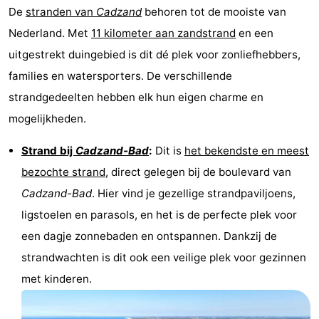
De
stranden van
Cadzand
behoren tot de mooiste van
Dorp
Retranchement
-
Nederland. Met
11 kilometer aan zandstrand
en een
uitgestrekt duingebied is dit dé plek voor zonliefhebbers,
Natuur
West-
families en watersporters. De verschillende
Het
Vlaanderen
-
strandgedeelten hebben elk hun eigen charme en
mogelijkheden.
Zwin
Brugge
-
Strand bij
Cadzand-Bad
:
Dit is
het bekendste en meest
Gent
De
bezochte strand
, direct gelegen bij de boulevard van
Kust
-
Cadzand-Bad
. Hier vind je gezellige strandpaviljoens,
ligstoelen en parasols, en het is de perfecte plek voor
Knokke-
-
een dagje zonnebaden en ontspannen. Dankzij de
Heist
Zeebrugge
-
strandwachten is dit ook een veilige plek voor gezinnen
met kinderen.
Blankenberge
-
Wenduine
Weer