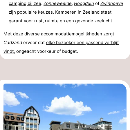
camping bij zee
.
Zonneweelde
,
Hoogduin
of
Zwinhoeve
zijn populaire keuzes. Kamperen in
Zeeland
staat
garant voor rust, ruimte en een gezonde zeelucht.
Met deze
diverse accommodatiemogelijkheden
zorgt
Cadzand
ervoor dat
elke bezoeker een passend verblijf
vindt
, ongeacht voorkeur of budget.