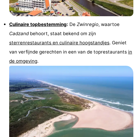
Zwembaden
-
Fietsen
-
Culinaire topbestemming
:
De
Zwinregio
, waartoe
Cadzand
behoort, staat bekend om zijn
Wandelen
-
sterrenrestaurants en culinaire hoogstandjes
. Geniet
Paardrijden
-
van verfijnde gerechten in een van de toprestaurants
in
de omgeving
.
Golfbanen
-
Surfen
Eten
en
Haaientanden
drinken
Zeehonden
Evenementen
Praktisch