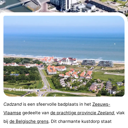
Bad
-
Meersee
Beach
-
Resort
De
-
Nieuwvliet-
Meulinge
EuroParcs
-
Bad
Cadzand
Hoogduin
-
Noordzee
-
Résidence
Resort
-
Cadzand-
Nieuwvliet-
Schoneveld
-
Cadzand
is een sfeervolle badplaats in het
Zeeuws-
Bad
Bad
Strand
-
Vlaamse
gedeelte van
de prachtige provincie
Zeeland
, vlak
bij
de Belgische grens
. Dit charmante kustdorp staat
Resort
Waterdunen
-