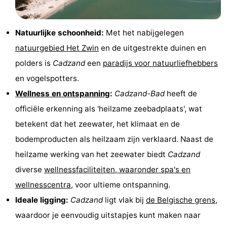
Forum
Natuurlijke schoonheid:
Met het nabijgelegen
Reisboekenwinkel
natuurgebied Het Zwin
en de uitgestrekte duinen en
Nieuws
polders is
Cadzand
een
paradijs voor natuurliefhebbers
en vogelspotters.
Route
Wellness en ontspanning
:
Cadzand-Bad
heeft de
-
officiële erkenning als 'heilzame zeebadplaats', wat
betekent dat het zeewater, het klimaat en de
Parkeren
Medische
bodemproducten als heilzaam zijn verklaard. Naast de
adressen
Regio
heilzame werking van het zeewater biedt
Cadzand
diverse
wellnessfaciliteiten, waaronder spa's en
Zeeland
wellnesscentra
, voor ultieme ontspanning.
Walcheren
Ideale ligging:
Cadzand
ligt vlak bij
de Belgische grens
,
waardoor je eenvoudig uitstapjes kunt maken naar
-