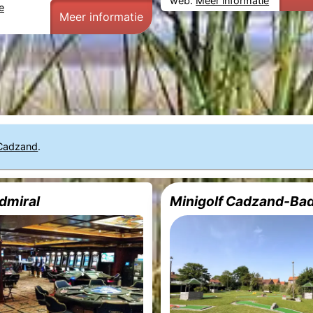
web.
Meer informatie
e
Meer informatie
Cadzand
.
dmiral
Minigolf Cadzand-Ba