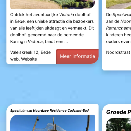
Ontdek het avontuurlijke
Victoria
doolhof
De
Speelwei
in
Eede
, een unieke attractie die bezoekers
aan de
Noor
van alle leeftijden uitdaagt en vermaakt. Dit
Retranchem
doolhof, genoemd naar de beroemde
kinderen hee
Koningin
Victoria
, biedt een ...
ouders even 
Valeiskreek 12, Eede
Noordstraat
Meer informatie
web.
Website
Speeltuin van Noordzee Résidence Cadzand-Bad
Groede 