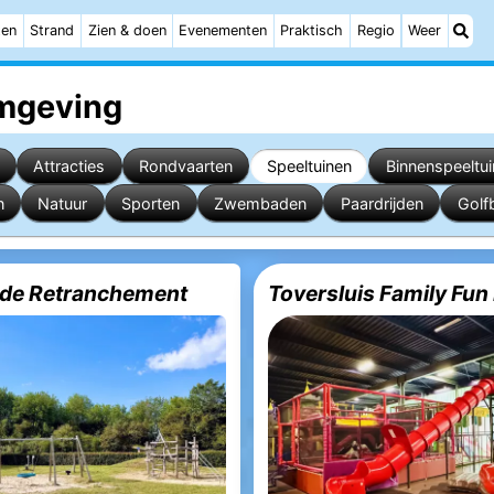
ten
Strand
Zien & doen
Evenementen
Praktisch
Regio
Weer
mgeving
Attracties
Rondvaarten
Speeltuinen
Binnenspeeltu
n
Natuur
Sporten
Zwembaden
Paardrijden
Golf
de Retranchement
Toversluis Family Fun