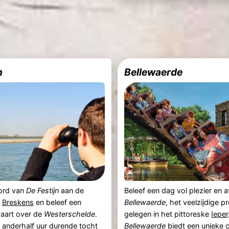
n
Bellewaerde
ord van
De Festijn
aan de
Beleef een dag vol plezier en a
n
Breskens
en beleef een
Bellewaerde
, het veelzijdige p
vaart over de
Westerschelde
.
gelegen in het pittoreske
Ieper
 anderhalf uur durende tocht
Bellewaerde
biedt een unieke 