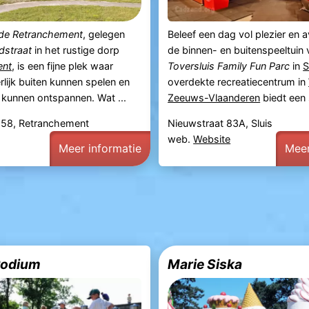
de Retranchement
, gelegen
Beleef een dag vol plezier en a
dstraat
in het rustige dorp
de binnen- en buitenspeeltuin 
ent
, is een fijne plek waar
Toversluis Family Fun Parc
in
S
rlijk buiten kunnen spelen en
overdekte recreatiecentrum in
kunnen ontspannen. Wat ...
Zeeuws-Vlaanderen
biedt een 
 58, Retranchement
Nieuwstraat 83A, Sluis
web.
Website
Meer informatie
Meer
Podium
Marie Siska