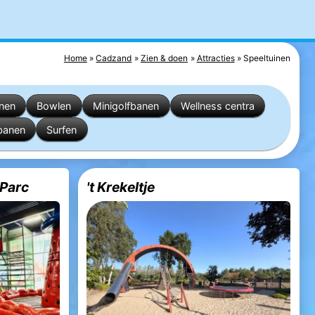
Home
Cadzand
Zien & doen
Attracties
Speeltuinen
inen
Bowlen
Minigolfbanen
Wellness centra
banen
Surfen
 Parc
't Krekeltje