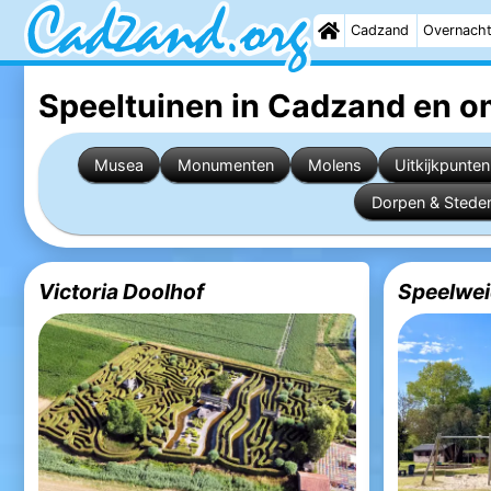
Cadzand
Overnach
Speeltuinen in Cadzand
en o
Musea
Monumenten
Molens
Uitkijkpunten
Dorpen & Stede
Victoria Doolhof
Speelwei