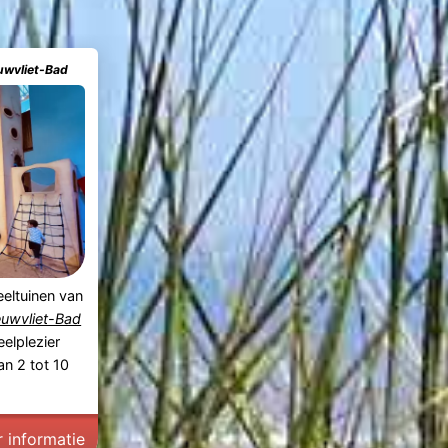
uwvliet-Bad
eeltuinen van
euwvliet-Bad
eelplezier
n 2 tot 10
 informatie