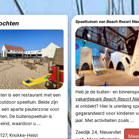
Speeltuinen van Beach Resort Nie
ochten
Heb je de buiten- en binnensp
ten
is een restaurant met een
vakantiepark
Beach Resort Ni
outdoor speeltuin. Beide zijn
al ontdekt? Hier is urenlang sp
 een aparte peuterzone voor
gegarandeerd voor kinderen va
sten. De buitenspeeltuin is
jaar. Met activiteiten zoals ...
eind, waardoor u ...
Zeedijk 24, Nieuwvliet
 127, Knokke-Heist
Meer