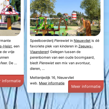
armante
Speelboerderij
Pierewiet
in
Nieuwvliet
is dé
e-Heist
, een
favoriete plek van kinderen in
Zeeuws-
 de vrije
Vlaanderen
! Gelegen tussen de
kunnen
perenbomen van een oude boomgaard,
eer. De ...
biedt
Pierewiet
een mix van avontuur,
dieren, ...
Mettenijedijk 16, Nieuwvliet
 informatie
web.
Meer informatie
Meer informatie