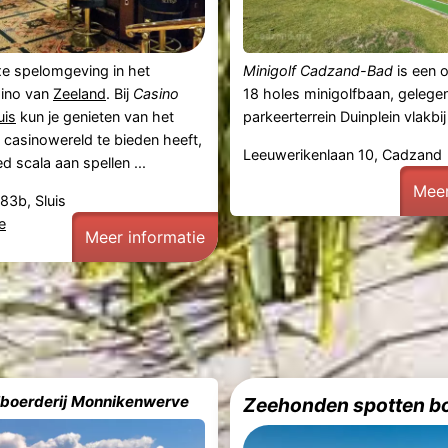
xe spelomgeving in het
Minigolf Cadzand-Bad
is een 
sino van
Zeeland
. Bij
Casino
18 holes minigolfbaan, gelege
uis
kun je genieten van het
parkeerterrein Duinplein vlakbi
 casinowereld te bieden heeft,
Leeuwerikenlaan 10, Cadzand
d scala aan spellen ...
Meer
83b, Sluis
e
Meer informatie
lboerderij Monnikenwerve
Zeehonden spotten b