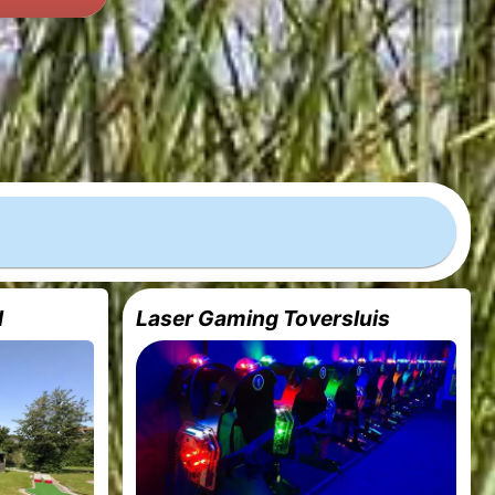
d
Laser Gaming Toversluis