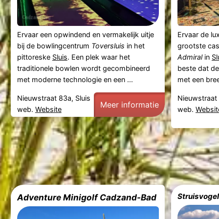
Ervaar een opwindend en vermakelijk uitje
Ervaar de lu
bij de bowlingcentrum
Toversluis
in het
grootste ca
pittoreske
Sluis
. Een plek waar het
Admiral
in
Sl
traditionele bowlen wordt gecombineerd
beste dat de
met moderne technologie en een ...
met een bree
Nieuwstraat 83a, Sluis
Nieuwstraat 
Meer informatie
web.
Website
web.
Websit
Struisvoge
Adventure Minigolf Cadzand-Bad