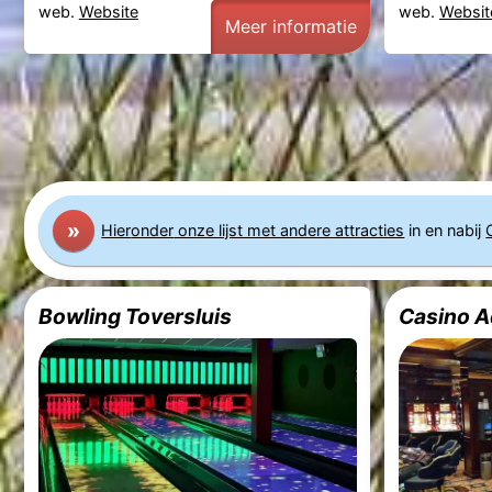
web.
Website
web.
Websit
Meer informatie
»
Hier
onder
onze lijst met andere attracties
in en nabij
Bowling Toversluis
Casino A