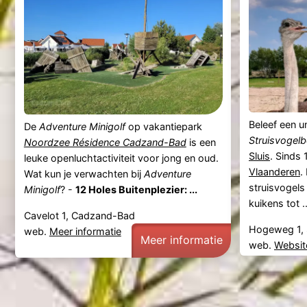
Beleef een u
De
Adventure Minigolf
op vakantiepark
Struisvogel
Noordzee Résidence Cadzand-Bad
is een
Sluis
. Sinds
leuke openluchtactiviteit voor jong en oud.
Vlaanderen
.
Wat kun je verwachten bij
Adventure
struisvogels
Minigolf
? -
12 Holes Buitenplezier: ...
kuikens tot ..
Cavelot 1, Cadzand-Bad
Hogeweg 1, 
web.
Meer informatie
Meer informatie
web.
Websit