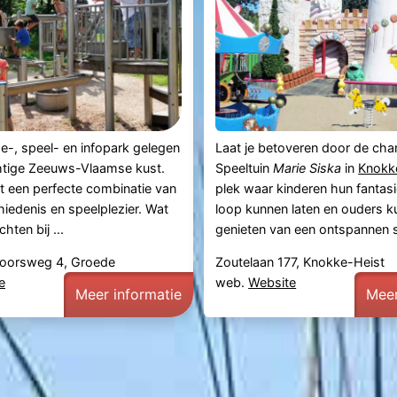
e-, speel- en infopark gelegen
Laat je betoveren door de ch
htige Zeeuws-Vlaamse kust.
Speeltuin
Marie Siska
in
Knokk
dt een perfecte combinatie van
plek waar kinderen hun fantasie
hiedenis en speelplezier. Wat
loop kunnen laten en ouders 
hten bij ...
genieten van een ontspannen sf
oorsweg 4, Groede
Zoutelaan 177, Knokke-Heist
e
web.
Website
Meer informatie
Meer