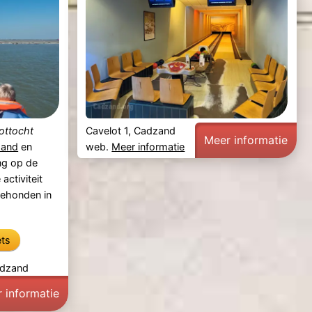
ottocht
Cavelot 1, Cadzand
Meer informatie
zand
en
web.
Meer informatie
ng op de
activiteit
eehonden in
ets
adzand
 informatie