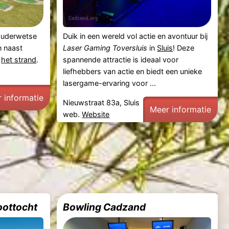
ouderwetse
Duik in een wereld vol actie en avontuur bij
n naast
Laser Gaming Toversluis
in
Sluis
! Deze
j
het strand
.
spannende attractie is ideaal voor
liefhebbers van actie en biedt een unieke
lasergame-ervaring voor ...
 informatie
Nieuwstraat 83a, Sluis
Meer informatie
web.
Website
oottocht
Bowling Cadzand