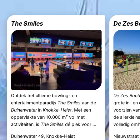
The Smiles
De Zes B
Ontdek het ultieme bowling- en
De Zes Boch
entertainmentparadijs
The Smiles
aan de
grote in- en 
Duinenwater
in
Knokke-Heist
. Met een
voorzien van
oppervlakte van 10.000 m² vol met
de allerklein
activiteiten, is
The Smiles
dé plek voor ...
volledig omh
Duinenwater 49, Knokke-Heist
Nieuwstraat