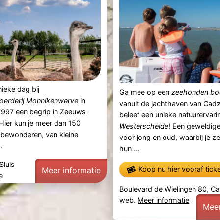
nieke dag bij
Ga mee op een
zeehonden bo
boerderij Monnikenwerve
in
vanuit de
jachthaven van Cad
 1997 een begrip in
Zeeuws-
beleef een unieke natuurervari
 Hier kun je meer dan 150
Westerschelde
! Een geweldige 
 bewonderen, van kleine
voor jong en oud, waarbij je z
.
hun ...
Sluis
Koop nu hier vooraf tick
Meer informatie
e
Boulevard de Wielingen 80, C
web.
Meer informatie
Meer