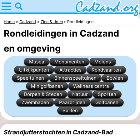
Home
Cadzand
Home
Cadzand
Zien & doen
Rondleidingen
Rondleidingen in Cadzand
Tips
en omgeving
Voor
Musea
Monumenten
Molens
kinderen
Overnachten
Uitkijkpunten
Attracties
Rondvaarten
Appartementen
Speeltuinen
Binnenspeeltuinen
Bowlen
Minigolfbanen
Wellness centra
Campings
Dorpen & Steden
Natuur
Sporten
Zwembaden
Paardrijden
Golfbanen
Hotels
Surfen
Vakantiehuizen
Strandjutterstochten in Cadzand-Bad
-