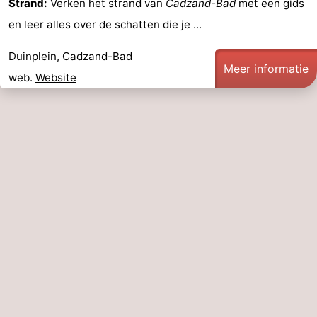
Strand:
Verken het strand van
Cadzand-Bad
met een gids
Nieuwvliet-
Zonneweelde
-
en leer alles over de schatten die je ...
Bad
Zwinhoeve
Last
Duinplein, Cadzand-Bad
Meer informatie
web.
Website
minutes
Strand
Zien
&
Bezienswaardigheden
doen
-
Musea
-
Monumenten
-
Molens
-
Uitkijkpunten
Attracties