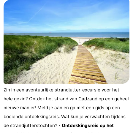
Bad
-
Meersee
Beach
-
Resort
De
-
Nieuwvliet-
Meulinge
EuroParcs
-
Bad
Cadzand
Hoogduin
-
Noordzee
-
Résidence
Resort
-
Zin in een avontuurlijke strandjutter-excursie voor het
hele gezin? Ontdek het strand van
Cadzand
op een geheel
Cadzand-
Nieuwvliet-
Schoneveld
-
nieuwe manier! Meld je aan en ga met een gids op een
Bad
Bad
Strand
-
boeiende ontdekkingsreis. Wat kun je verwachten tijdens
de strandjutterstochten? -
Ontdekkingsreis op het
Resort
Waterdunen
-