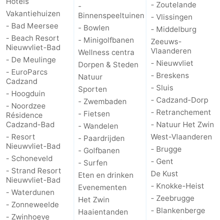
Hotels
- Zoutelande
-
Vakantiehuizen
Zwembaden
-
Binnenspeeltuinen
- Vlissingen
- Bad Meersee
- Bowlen
- Middelburg
Fietsen
-
- Beach Resort
- Minigolfbanen
Zeeuws-
Nieuwvliet-Bad
Vlaanderen
Wellness centra
Wandelen
-
- De Meulinge
- Nieuwvliet
Dorpen & Steden
- EuroParcs
- Breskens
Natuur
Cadzand
Paardrijden
-
- Sluis
Sporten
- Hoogduin
- Cadzand-Dorp
- Zwembaden
Golfbanen
-
- Noordzee
- Retranchement
- Fietsen
Résidence
Cadzand-Bad
- Natuur Het Zwin
Surfen
Eten
- Wandelen
- Resort
West-Vlaanderen
- Paardrijden
Nieuwvliet-Bad
en
Haaientanden
- Brugge
- Golfbanen
- Schoneveld
- Gent
- Surfen
drinken
Zeehonden
- Strand Resort
De Kust
Eten en drinken
Nieuwvliet-Bad
- Knokke-Heist
Evenementen
Evenementen
- Waterdunen
- Zeebrugge
Het Zwin
- Zonneweelde
- Blankenberge
Haaientanden
Praktisch
- Zwinhoeve