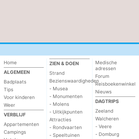
-
Rondvaarten
-
Speeltuinen
-
Binnenspeeltuinen
-
Home
Medische
ZIEN & DOEN
Bowlen
-
adressen
ALGEMEEN
Strand
Forum
Minigolfbanen
Wellness
Bezienswaardigheden
Badplaats
Reisboekenwinkel
- Musea
Tips
Nieuws
centra
Dorpen
- Monumenten
Voor kinderen
DAGTRIPS
- Molens
Weer
&
Natuur
Zeeland
- Uitkijkpunten
VERBLIJF
Walcheren
Attracties
Steden
Sporten
Appartementen
- Veere
- Rondvaarten
Campings
- Domburg
-
- Speeltuinen