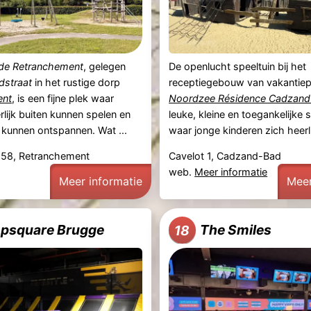
de Retranchement
, gelegen
De openlucht speeltuin bij het
dstraat
in het rustige dorp
receptiegebouw van vakantie
ent
, is een fijne plek waar
Noordzee Résidence Cadzan
rlijk buiten kunnen spelen en
leuke, kleine en toegankelijke 
kunnen ontspannen. Wat ...
waar jonge kinderen zich heerli
 58, Retranchement
Cavelot 1, Cadzand-Bad
web.
Meer informatie
Meer informatie
Meer
psquare Brugge
The Smiles
18