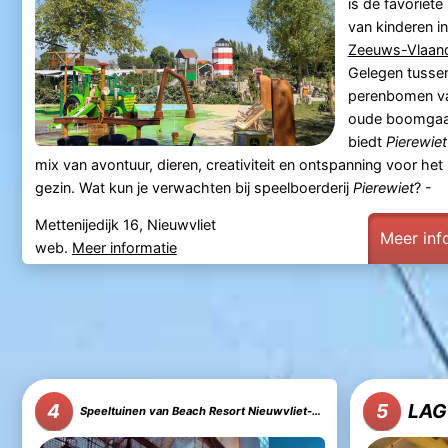
is dé favoriete
van kinderen in
Zeeuws-Vlaan
Gelegen tusse
perenbomen v
oude boomgaa
biedt
Pierewiet
mix van avontuur, dieren, creativiteit en ontspanning voor het
gezin. Wat kun je verwachten bij speelboerderij
Pierewiet
? -
Mettenijedijk 16, Nieuwvliet
Meer inf
web.
Meer informatie
LAG
4
5
Speeltuinen van Beach Resort Nieuwvliet-Bad