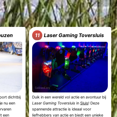
euzen
Laser Gaming Toversluis
11
ort dichtbij
Duik in een wereld vol actie en avontuur bij
 je nu een
Laser Gaming Toversluis
in
Sluis
! Deze
ervaren
spannende attractie is ideaal voor
t een
liefhebbers van actie en biedt een unieke