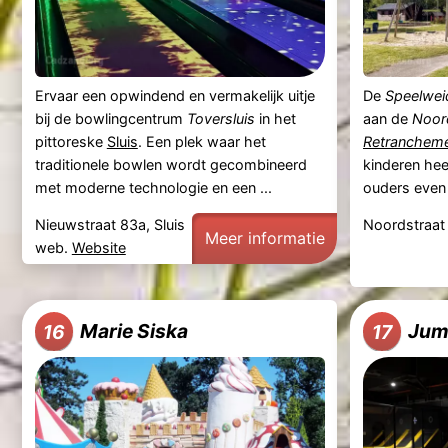
Ervaar een opwindend en vermakelijk uitje
De
Speelwei
bij de bowlingcentrum
Toversluis
in het
aan de
Noor
pittoreske
Sluis
. Een plek waar het
Retranchem
traditionele bowlen wordt gecombineerd
kinderen hee
met moderne technologie en een ...
ouders even 
Nieuwstraat 83a, Sluis
Noordstraat
Meer informatie
web.
Website
Marie Siska
Jum
16
17