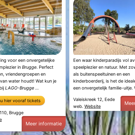
ng voor een onvergetelijke
Een waar kinderparadijs vol av
mplezier in
Brugge
. Perfect
speelplezier en natuur. Met zo
en, vriendengroepen en
als buitenspeeltuinen en een
 van water houdt! Wat kun je
kinderboerderij, is het de idea
bij
LAGO-Brugge ...
een onvergetelijk familie-uitje. 
Valeiskreek 12, Eede
u hier vooraf tickets
Meer
web.
Website
 110, Brugge
e
Meer informatie