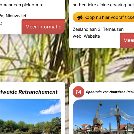
zomaar een plek om te ...
authentieke alpine ervaring het 
7a, Nieuwvliet
Koop nu hier vooraf tick
e
Meer informatie
Zeelandlaan 3, Terneuzen
web.
Website
Meer
14
lweide Retranchement
Speeltuin van Noordzee Réside