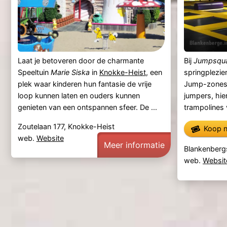
Laat je betoveren door de charmante
Bij
Jumpsqua
Speeltuin
Marie Siska
in
Knokke-Heist
, een
springplezie
plek waar kinderen hun fantasie de vrije
Jump-zones!
loop kunnen laten en ouders kunnen
jumpers, hie
genieten van een ontspannen sfeer. De ...
trampolines v
Zoutelaan 177, Knokke-Heist
Koop n
web.
Website
Meer informatie
Blankenberg
web.
Websit