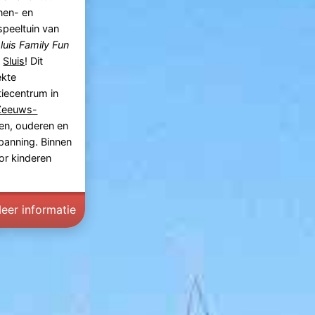
nen- en
speeltuin van
luis Family Fun
n
Sluis
! Dit
ekte
tiecentrum in
Zeeuws-
ren, ouderen en
panning​. Binnen
or kinderen
eer informatie