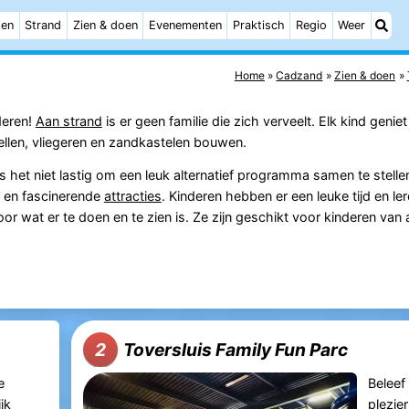
ten
Strand
Zien & doen
Evenementen
Praktisch
Regio
Weer
Home
Cadzand
Zien & doen
deren!
Aan strand
is er geen familie die zich verveelt. Elk kind geni
llen, vliegeren en zandkastelen bouwen.
s het niet lastig om een leuk alternatief programma samen te stelle
e en fascinerende
attracties
. Kinderen hebben er een leuke tijd en le
r wat er te doen en te zien is. Ze zijn geschikt voor kinderen van al
Toversluis Family Fun Parc
2
e
Beleef
jk
plezie