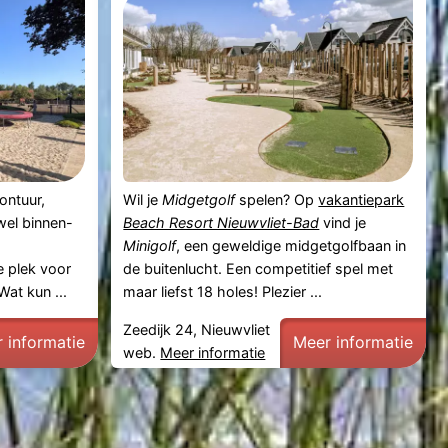
ontuur,
Wil je
Midgetgolf
spelen? Op
vakantiepark
wel binnen-
Beach Resort Nieuwvliet-Bad
vind je
Minigolf
, een geweldige midgetgolfbaan in
le plek voor
de buitenlucht. Een competitief spel met
Wat kun ...
maar liefst 18 holes! Plezier ...
Zeedijk 24, Nieuwvliet
 informatie
Meer informatie
web.
Meer informatie