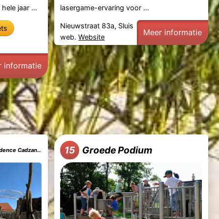
hele jaar ...
lasergame-ervaring voor ...
Nieuwstraat 83a, Sluis
ets
Meer informatie
web.
Website
 informatie
Groede Podium
15
nce Cadzand-Bad