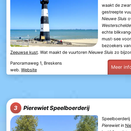
waakt de zwar
gestreepte vuu
Nieuwe Sluis
o
Westerschelde
echte blikvang
must-see voor
bezoekers va
Zeeuwse kust
. Wat maakt de vuurtoren
Nieuwe Sluis
zo bijzo
Panoramaweg 1, Breskens
Meer inf
web.
Website
Pierewiet Speelboerderij
3
Speelboerderij
Pierewiet
in
Ni