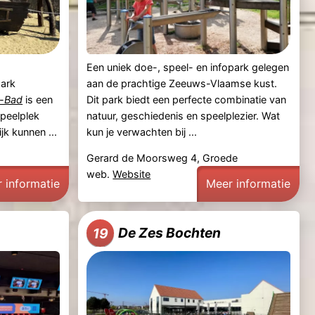
Een uniek doe-, speel- en infopark gelegen
park
aan de prachtige Zeeuws-Vlaamse kust.
d-Bad
is een
Dit park biedt een perfecte combinatie van
speelplek
natuur, geschiedenis en speelplezier. Wat
jk kunnen ...
kun je verwachten bij ...
Gerard de Moorsweg 4, Groede
web.
Website
 informatie
Meer informatie
De Zes Bochten
19