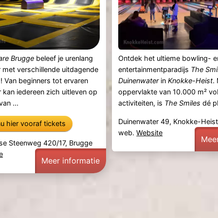
re Brugge
beleef je urenlang
Ontdek het ultieme bowling- e
r met verschillende uitdagende
entertainmentparadijs
The Smi
 Van beginners tot ervaren
Duinenwater
in
Knokke-Heist
.
r kan iedereen zich uitleven op
oppervlakte van 10.000 m² vo
an ...
activiteiten, is
The Smiles
dé pl
Duinenwater 49, Knokke-Heis
u hier vooraf tickets
web.
Website
Meer
se Steenweg 420/17, Brugge
e
Meer informatie