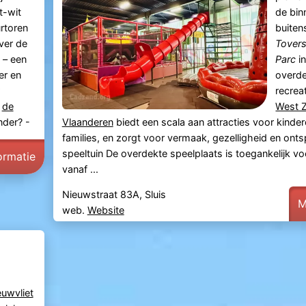
t-wit
de bin
rtoren
buiten
ver de
Tovers
– een
Parc
i
er en
overd
recrea
n
de
West 
nder? -
Vlaanderen
biedt een scala aan attracties voor kinde
families, en zorgt voor vermaak, gezelligheid en onts
speeltuin De overdekte speelplaats is toegankelijk vo
ormatie
vanaf ...
Nieuwstraat 83A, Sluis
M
web.
Website
euwvliet