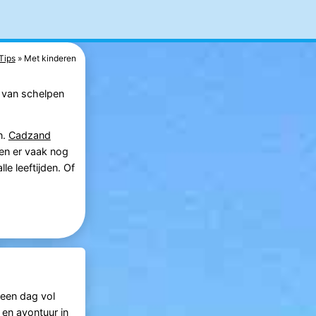
Tips
Met kinderen
et van schelpen
n.
Cadzand
ren er vaak nog
le leeftijden. Of
 een dag vol
r en avontuur in