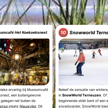
Snowworld Tern
10
umcafé Het Koekoeksnest
nieke ervaring bij
Museumcafé
Beleef de sensatie van wintersp
snest
, een buitengewone
in
SnowWorld Terneuzen
. Of
gelegen net buiten de
beginnende skiër bent of een 
amse
plaats
Nieuwvliet
. Dit
snowboarder, SnowWorld bied