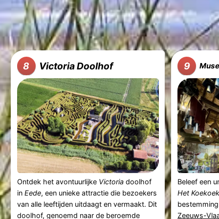
Victoria Doolhof
8
9
Muse
Ontdek het avontuurlijke
Victoria
doolhof
Beleef een u
in
Eede
, een unieke attractie die bezoekers
Het Koekoek
van alle leeftijden uitdaagt en vermaakt. Dit
bestemming 
doolhof, genoemd naar de beroemde
Zeeuws-Vla