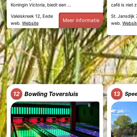
Koningin
Victoria
, biedt een ...
café is niet 
Valeiskreek 12, Eede
St. Jansdijk 
Meer informatie
web.
Website
web.
Websit
Bowling Toversluis
12
13
Spee