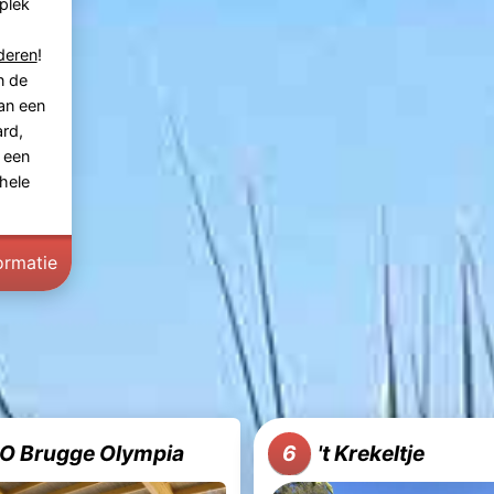
 plek
deren
!
n de
an een
rd,
een
 hele
ormatie
O Brugge Olympia
't Krekeltje
6