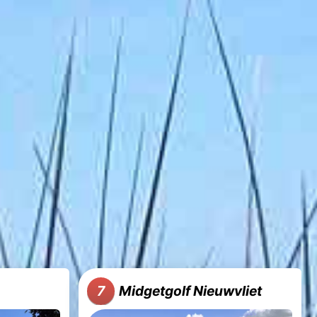
Midgetgolf Nieuwvliet
7