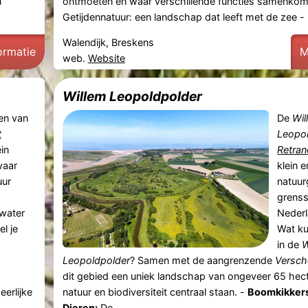
n
ontmoeten en waar verschillende functies samenkom
Getijdennatuur: een landschap dat leeft met de zee -
Walendijk, Breskens
ormatie
M
web.
Website
Willem Leopoldpolder
en van
De
Wil
t
Leopo
in
Retra
waar
klein 
uur
natuur
grenss
water
Nederl
l je
Wat ku
in de
W
Leopoldpolder
? Samen met de aangrenzende
Versch
dit gebied een uniek landschap van ongeveer 65 hect
erlijke
natuur en biodiversiteit centraal staan. -
Boomkikkers
Dieren:
De ...