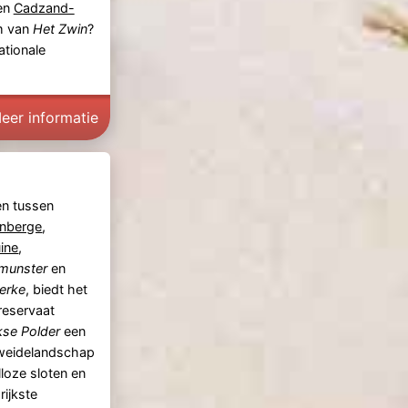
en
Cadzand-
um van
Het Zwin
?
ationale
eer informatie
en tussen
enberge
,
ine
,
munster
en
erke
, biedt het
reservaat
kse Polder
een
 weidelandschap
lloze sloten en
ijkste