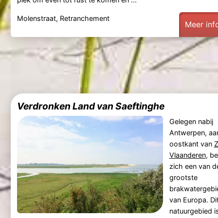
Molenstraat, Retranchement
Meer inf
Verdronken Land van Saeftinghe
Gelegen nabij
Antwerpen, aa
oostkant van
Vlaanderen
, b
zich een van d
grootste
brakwatergebi
van Europa. Di
natuurgebied i