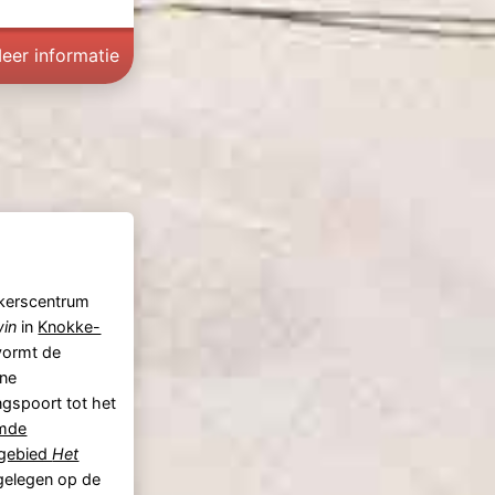
eer informatie
kerscentrum
win
in
Knokke-
ormt de
ne
gspoort tot het
mde
rgebied
Het
 gelegen op de