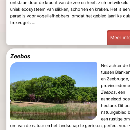
ontstaan door de kracht van de zee en heeft zich ontwikkeld 
uniek ecosysteem van slikken, schorren en kreken. Het is een
paradijs voor vogelliefhebbers, omdat het gebied jaarlijks du
trekvogels ...
Meer inf
Zeebos
Net achter de k
tussen
Blanke
en
Zeebrugge
,
provinciedome
Zeebos
, een
aangelegd bos
hectare. Dit pr
natuurgebied b
een rustige o
om van de natuur en het landschap te genieten, perfect voor