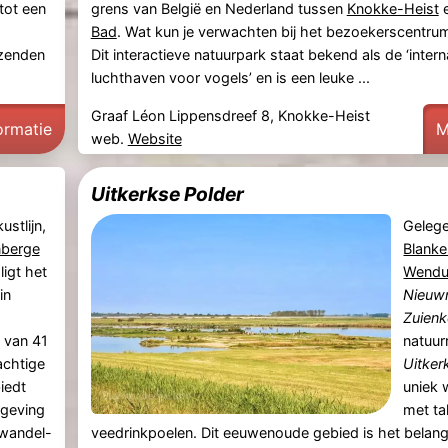
tot een
grens van België en Nederland tussen
Knokke-Heist
Bad
. Wat kun je verwachten bij het bezoekerscentr
izenden
Dit interactieve natuurpark staat bekend als de ‘intern
luchthaven voor vogels’ en is een leuke ...
Graaf Léon Lippensdreef 8, Knokke-Heist
ormatie
M
web.
Website
Uitkerkse Polder
ustlijn,
Geleg
nberge
Blank
 ligt het
Wendu
in
Nieuw
Zuienk
 van 41
natuur
achtige
Uitker
iedt
uniek
mgeving
met ta
 wandel-
veedrinkpoelen. Dit eeuwenoude gebied is het belangr