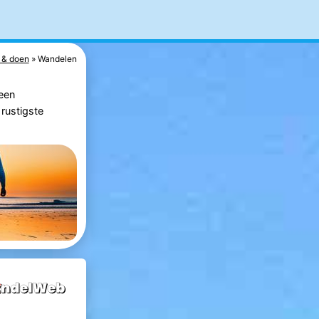
 & doen
Wandelen
 een
 rustigste