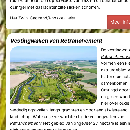
reservaat heeft een oppervlakte van 158 ha en bestaat uit ee
duinrgel met daarachter zilte slikken schorren.
Het Zwin, Cadzand/Knokke-Heist
Meer inf
Vestingwallen van Retranchement
De vestingwall
Retranchemen
vormen een kle
natuurgebied 
historie en nat
samenkomen.
Omringd door 
en groen wande
hier over oude
verdedigingswallen, langs grachten en door een afwisselend
landschap. Wat kun je verwachten bij de vestingwallen van
Retranchement
? Het gebied van ongeveer 27 hectare is een he
plek om even tot rust te komen en ...