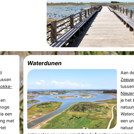
Waterdunen
d
Aan de
tussen
Zeeuw
okke-
tusse
Nieuwv
sen
je het
 hoge
natuur
aia een
Water
ing met
een un
 Het
natuur