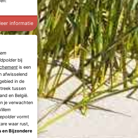
en:
eer informatie
lem
ldpolder
bij
nchement
is een
en afwisselend
gebied in de
treek tussen
and en België.
n je verwachten
illem
epolder
vormt
are waar rust,
 en Bijzondere