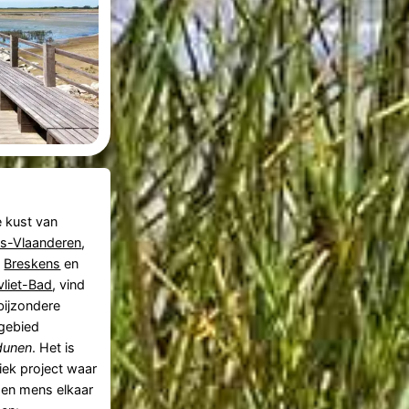
 kust van
s-Vlaanderen
,
n
Breskens
en
liet-Bad
, vind
 bijzondere
gebied
dunen
. Het is
iek project waar
 en mens elkaar