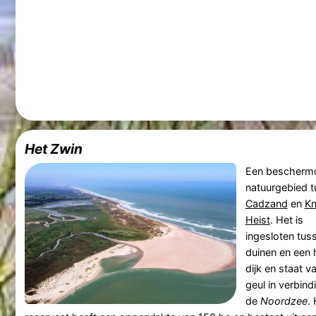
Het Zwin
Een bescherm
natuurgebied 
Cadzand
en
Kn
Heist
. Het is
ingesloten tus
duinen en een
dijk en staat v
geul in verbind
de
Noordzee
.