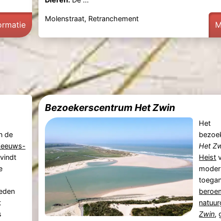
Molenstraat, Retranchement
ormatie
M
Bezoekerscentrum Het Zwin
Het
n de
bezoe
Zeeuws-
Het Z
evindt
Heist
v
e
moder
toegan
eden
beroe
t
natuu
s
Zwin
,