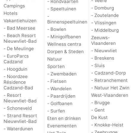
- Veere
- Rondvaarten
Campings
- Domburg
- Speeltuinen
Hotels
- Zoutelande
-
Vakantiehuizen
Binnenspeeltuinen
- Vlissingen
- Bad Meersee
- Bowlen
- Middelburg
- Beach Resort
- Minigolfbanen
Zeeuws-
Nieuwvliet-Bad
Vlaanderen
Wellness centra
- De Meulinge
- Nieuwvliet
Dorpen & Steden
- EuroParcs
- Breskens
Natuur
Cadzand
- Sluis
Sporten
- Hoogduin
- Cadzand-Dorp
- Zwembaden
- Noordzee
- Retranchement
- Fietsen
Résidence
Cadzand-Bad
- Natuur Het Zwin
- Wandelen
- Resort
West-Vlaanderen
- Paardrijden
Nieuwvliet-Bad
- Brugge
- Golfbanen
- Schoneveld
- Gent
- Surfen
- Strand Resort
De Kust
Eten en drinken
Nieuwvliet-Bad
- Knokke-Heist
Evenementen
- Waterdunen
- Zeebrugge