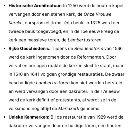
Historische Architectuur:
In 1250 werd de houten kapel
Nieuwvliet-
Zonneweelde
-
vervangen door een stenen kerk, de
Onze Vrouwe
Bad
Zwinhoeve
Last
Kercke
, oorspronkelijk met één beuk. In 1325 werd een
tweede beuk toegevoegd, en in de 15e eeuw kreeg de
minutes
Strand
kerk een massieve toren, de
Lambertustoren
.
Zien
Rijke Geschiedenis:
Tijdens de
Beeldenstorm
van 1566
werd de kerk ingenomen door de Reformanten. Door
&
Bezienswaardigheden
verval en oorlogen raakte de kerk in slechte staat, maar
doen
-
in 1610 en 1641 volgden grondige restauraties. De zwaar
beschadigde
Lambertustoren
kon niet worden hersteld
Musea
-
en werd vervangen door een dakruiter. In de 17e eeuw
Monumenten
-
werd de kerk definitief protestants, al wordt ze in de
volksmond nog altijd de
Mariakerk
genoemd.
Molens
-
Unieke Kenmerken:
Bij de restauratie van 1929 werd de
Uitkijkpunten
Attracties
dakruiter vervangen door de huidige toren, een houten