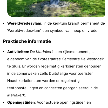
Zwembaden
-
Fietsen
-
Wereldvredesvlam:
In de kerktuin brandt permanent de
Wandelen
-
'Wereldvredesvlam'
, een symbool van hoop en vrede.
Paardrijden
-
Praktische informatie
Golfbanen
-
Activiteiten:
De
Mariakerk
, een rijksmonument, is
eigendom van de
Protestantse Gemeente De Westhoek
Surfen
Eten
te
Sluis
. Er worden regelmatig kerkdiensten gehouden,
en
Haaientanden
in de zomerweken zelfs Duitstalige voor toeristen.
Naast kerkdiensten worden er regelmatig
drinken
Zeehonden
tentoonstellingen en concerten georganiseerd in de
Evenementen
Mariakerk
.
Openingstijden:
Voor actuele openingstijden en
Praktisch