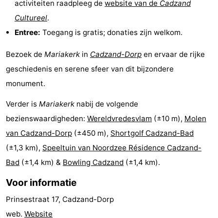
activiteiten raadpleeg de
website van de
Cadzand
Forum
Cultureel
.
Entree:
Toegang is gratis; donaties zijn welkom.
Reisboekenwinkel
Bezoek de
Mariakerk
in
Cadzand-Dorp
en ervaar de rijke
Nieuws
geschiedenis en serene sfeer van dit bijzondere
Route
monument.
-
Verder is
Mariakerk
nabij de volgende
bezienswaardigheden:
Wereldvredesvlam
(±10 m),
Molen
Parkeren
Medische
van Cadzand-Dorp
(±450 m),
Shortgolf Cadzand-Bad
adressen
Regio
(±1,3 km),
Speeltuin van Noordzee Résidence Cadzand-
Bad
(±1,4 km) &
Bowling Cadzand
(±1,4 km).
Zeeland
Voor informatie
Walcheren
Prinsestraat 17, Cadzand-Dorp
-
web.
Website