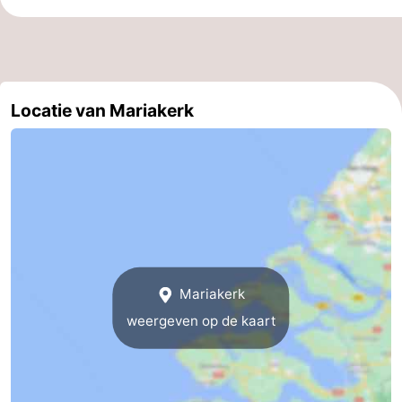
Veere
-
Domburg
-
Locatie van Mariakerk
Zoutelande
-
Vlissingen
-
Middelburg
Zeeuws-
Vlaanderen
-
Nieuwvliet
-
Mariakerk
Breskens
-
weergeven op de kaart
Sluis
-
Cadzand-
-