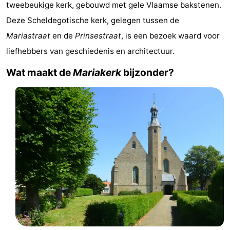
tweebeukige kerk, gebouwd met gele Vlaamse bakstenen.
Bad
-
Deze Scheldegotische kerk, gelegen tussen de
Meersee
Beach
-
Mariastraat
en de
Prinsestraat
, is een bezoek waard voor
liefhebbers van geschiedenis en architectuur.
Resort
De
-
Wat maakt de
Mariakerk
bijzonder?
Nieuwvliet-
Meulinge
EuroParcs
-
Bad
Cadzand
Hoogduin
-
Noordzee
-
Résidence
Resort
-
Cadzand-
Nieuwvliet-
Schoneveld
-
Bad
Bad
Strand
-
Resort
Waterdunen
-