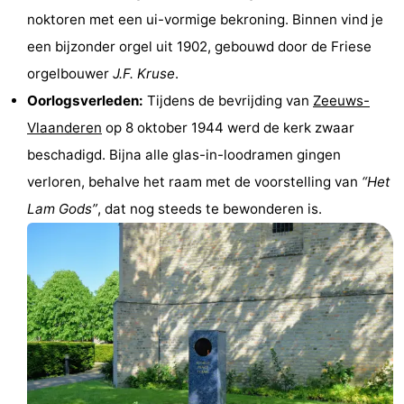
noktoren met een ui-vormige bekroning. Binnen vind je
-
een bijzonder orgel uit 1902, gebouwd door de Friese
Rondvaarten
-
orgelbouwer
J.F. Kruse
.
Oorlogsverleden:
Tijdens de bevrijding van
Zeeuws-
Speeltuinen
-
Vlaanderen
op 8 oktober 1944 werd de kerk zwaar
Binnenspeeltuinen
-
beschadigd. Bijna alle glas-in-loodramen gingen
verloren, behalve het raam met de voorstelling van
“Het
Bowlen
-
Lam Gods”
, dat nog steeds te bewonderen is.
Minigolfbanen
Wellness
centra
Dorpen
&
Natuur
Steden
Sporten
-