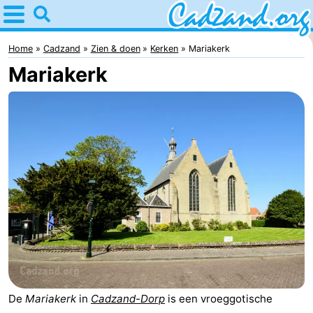
Home
Cadzand
Home
Cadzand
Zien & doen
Kerken
Mariakerk
Mariakerk
Tips
Voor
kinderen
Overnachten
Appartementen
Campings
Hotels
Vakantiehuizen
-
De
Mariakerk
in
Cadzand-Dorp
is een vroeggotische