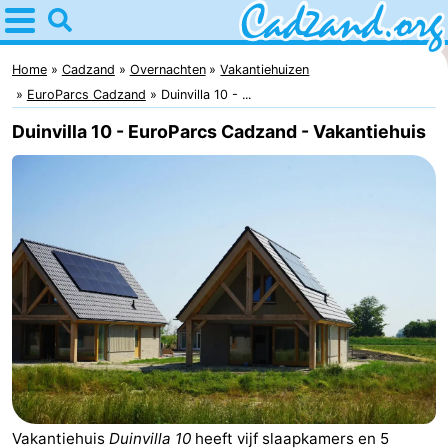
Home
Cadzand
Home
Cadzand
Overnachten
Vakantiehuizen
EuroParcs Cadzand
Duinvilla 10 - ...
Tips
Duinvilla 10 - EuroParcs Cadzand - Vakantiehuis
Voor
kinderen
Overnachten
Appartementen
Campings
Hotels
Vakantiehuizen
-
Vakantiehuis
Duinvilla 10
heeft vijf slaapkamers en 5