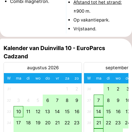
Combi magnetron.
Afstand tot het strand:
Forum
±900 m.
Op vakantiepark.
Reisboekenwinkel
Vrijstaand.
Nieuws
Kalender van Duinvilla 10 - EuroParcs
Route
Cadzand
-
augustus 2026
september 
Parkeren
Medische
W
ma
di
wo
do
vr
za
zo
W
ma
di
wo
do
1
2
1
2
3
adressen
Regio
31
36
3
4
5
6
7
8
9
7
8
9
10
32
37
Zeeland
10
11
12
13
14
15
16
14
15
16
17
33
38
Walcheren
17
18
19
20
21
22
23
21
22
23
24
34
39
-