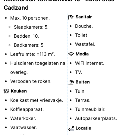
Cadzand
Zwembaden
-
Sanitair
Max. 10 personen.
Fietsen
-
Douche.
Slaapkamers: 5.
Toilet.
Bedden: 10.
Wandelen
-
Wastafel.
Badkamers: 5.
Paardrijden
-
Leefruimte: ±113 m².
Media
Huisdieren toegelaten na
WiFi internet.
Golfbanen
-
overleg.
TV.
Surfen
Eten
Verboden te roken.
Buiten
en
Haaientanden
Keuken
Tuin.
Koelkast met vriesvakje.
Terras.
drinken
Zeehonden
Koffieapparaat.
Tuinmeubilair.
Evenementen
Waterkoker.
Autoparkeerplaats.
Vaatwasser.
Locatie
Praktisch