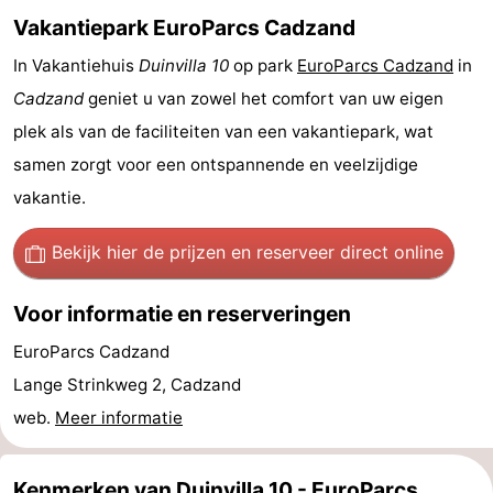
Vakantiepark EuroParcs Cadzand
-
In Vakantiehuis
Duinvilla 10
op park
EuroParcs Cadzand
in
Rondvaarten
-
Cadzand
geniet u van zowel het comfort van uw eigen
Speeltuinen
-
plek als van de faciliteiten van een vakantiepark, wat
samen zorgt voor een ontspannende en veelzijdige
Binnenspeeltuinen
-
vakantie.
Bowlen
-
Bekijk hier de prijzen
en reserveer direct online
Minigolfbanen
Wellness
Voor informatie en reserveringen
centra
Dorpen
EuroParcs Cadzand
&
Natuur
Lange Strinkweg 2, Cadzand
web.
Meer informatie
Steden
Sporten
-
Kenmerken van Duinvilla 10 - EuroParcs