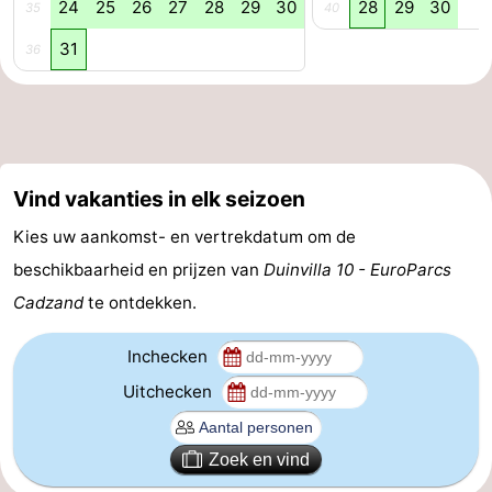
24
25
26
27
28
29
30
28
29
30
35
40
Veere
-
31
36
Domburg
-
Zoutelande
-
Vlissingen
-
Vind vakanties in elk seizoen
Middelburg
Zeeuws-
Kies uw aankomst- en vertrekdatum om de
beschikbaarheid en prijzen van
Duinvilla 10 - EuroParcs
Vlaanderen
-
Cadzand
te ontdekken.
Nieuwvliet
-
Inchecken
Breskens
-
Uitchecken
Sluis
-
Zoek en vind
Cadzand-
-