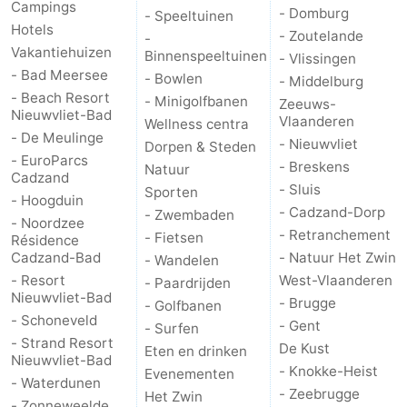
Campings
- Domburg
- Speeltuinen
Hotels
- Zoutelande
-
Vakantiehuizen
Binnenspeeltuinen
- Vlissingen
- Bad Meersee
- Bowlen
- Middelburg
- Beach Resort
- Minigolfbanen
Zeeuws-
Nieuwvliet-Bad
Vlaanderen
Wellness centra
- De Meulinge
- Nieuwvliet
Dorpen & Steden
- EuroParcs
- Breskens
Natuur
Cadzand
- Sluis
Sporten
- Hoogduin
- Cadzand-Dorp
- Zwembaden
- Noordzee
- Retranchement
- Fietsen
Résidence
Cadzand-Bad
- Natuur Het Zwin
- Wandelen
- Resort
West-Vlaanderen
- Paardrijden
Nieuwvliet-Bad
- Brugge
- Golfbanen
- Schoneveld
- Gent
- Surfen
- Strand Resort
De Kust
Eten en drinken
Nieuwvliet-Bad
- Knokke-Heist
Evenementen
- Waterdunen
- Zeebrugge
Het Zwin
- Zonneweelde