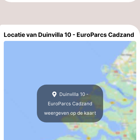
Dorp
Retranchement
-
Natuur
West-
Locatie van Duinvilla 10 - EuroParcs Cadzand
Het
Vlaanderen
-
Zwin
Brugge
-
Gent
De
Kust
-
Duinvilla 10 -
Knokke-
-
EuroParcs Cadzand
Heist
Zeebrugge
-
weergeven op de kaart
Blankenberge
-
Wenduine
Weer