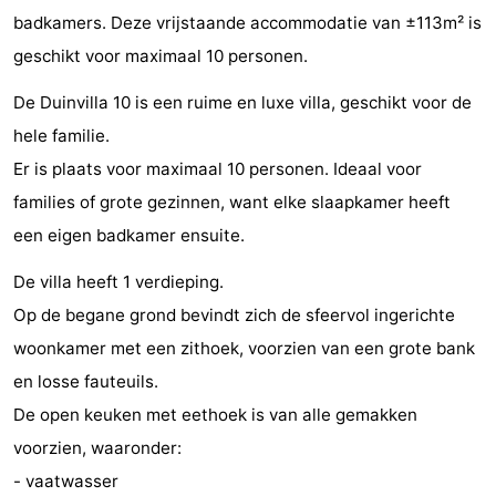
badkamers. Deze vrijstaande accommodatie van ±113m² is
Bad
-
geschikt voor maximaal 10 personen.
Meersee
Beach
-
De Duinvilla 10 is een ruime en luxe villa, geschikt voor de
Resort
De
-
hele familie.
Er is plaats voor maximaal 10 personen. Ideaal voor
Nieuwvliet-
Meulinge
EuroParcs
-
families of grote gezinnen, want elke slaapkamer heeft
Bad
Cadzand
Hoogduin
-
een eigen badkamer ensuite.
Noordzee
-
De villa heeft 1 verdieping.
Op de begane grond bevindt zich de sfeervol ingerichte
Résidence
Resort
-
woonkamer met een zithoek, voorzien van een grote bank
Cadzand-
Nieuwvliet-
Schoneveld
-
en losse fauteuils.
De open keuken met eethoek is van alle gemakken
Bad
Bad
Strand
-
voorzien, waaronder:
Resort
Waterdunen
-
- vaatwasser