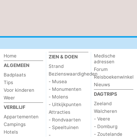
Veere
-
Domburg
-
Zoutelande
-
Vlissingen
-
Home
Medische
ZIEN & DOEN
adressen
ALGEMEEN
Middelburg
Zeeuws-
Strand
Forum
Bezienswaardigheden
Badplaats
Reisboekenwinkel
Vlaanderen
-
- Musea
Tips
Nieuws
- Monumenten
Voor kinderen
Nieuwvliet
-
DAGTRIPS
- Molens
Weer
Zeeland
- Uitkijkpunten
Breskens
-
VERBLIJF
Walcheren
Attracties
Appartementen
- Veere
- Rondvaarten
Sluis
-
Campings
- Domburg
- Speeltuinen
Hotels
- Zoutelande
Cadzand-
-
-