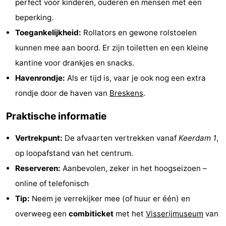
perfect voor kinderen, ouderen en mensen met een
Nieuwvliet-
Zonneweelde
-
beperking.
Toegankelijkheid:
Rollators en gewone rolstoelen
Bad
Zwinhoeve
Last
kunnen mee aan boord. Er zijn toiletten en een kleine
minutes
Strand
kantine voor drankjes en snacks.
Havenrondje:
Als er tijd is, vaar je ook nog een extra
Zien
rondje door de haven van
Breskens
.
&
Bezienswaardigheden
Praktische informatie
doen
-
Vertrekpunt:
De afvaarten vertrekken vanaf
Keerdam 1
,
Musea
-
op loopafstand van het centrum.
Reserveren:
Aanbevolen, zeker in het hoogseizoen –
Monumenten
-
online of telefonisch
Molens
-
Tip:
Neem je verrekijker mee (of huur er één) en
overweeg een
combiticket
met het
Visserijmuseum
van
Uitkijkpunten
Attracties