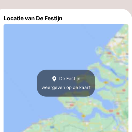
Zwembaden
-
Locatie van De Festijn
Fietsen
-
Wandelen
-
Paardrijden
-
Golfbanen
-
Surfen
Eten
De Festijn
weergeven op de kaart
en
Haaientanden
drinken
Zeehonden
Evenementen
Praktisch