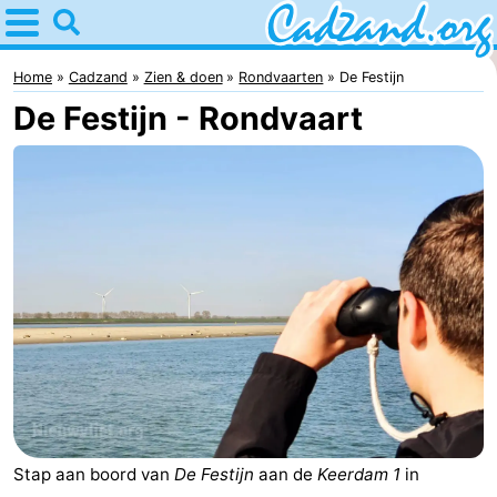
Home
Cadzand
Home
Cadzand
Zien & doen
Rondvaarten
De Festijn
De Festijn - Rondvaart
Tips
Voor
kinderen
Overnachten
Appartementen
Campings
Hotels
Vakantiehuizen
-
Stap aan boord van
De Festijn
aan de
Keerdam 1
in