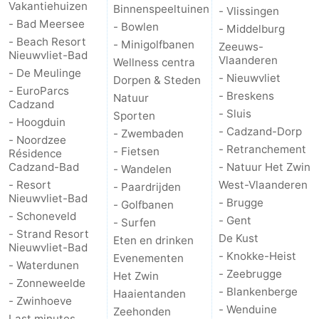
Vakantiehuizen
Binnenspeeltuinen
- Vlissingen
- Bad Meersee
Dorp
Retranchement
-
- Bowlen
- Middelburg
- Beach Resort
- Minigolfbanen
Zeeuws-
Nieuwvliet-Bad
Natuur
West-
Vlaanderen
Wellness centra
- De Meulinge
- Nieuwvliet
Dorpen & Steden
Het
Vlaanderen
-
- EuroParcs
- Breskens
Natuur
Cadzand
- Sluis
Sporten
Zwin
Brugge
-
- Hoogduin
- Cadzand-Dorp
- Zwembaden
- Noordzee
- Retranchement
- Fietsen
Résidence
Gent
De
Cadzand-Bad
- Natuur Het Zwin
- Wandelen
- Resort
West-Vlaanderen
Kust
-
- Paardrijden
Nieuwvliet-Bad
- Brugge
- Golfbanen
- Schoneveld
Knokke-
-
- Gent
- Surfen
- Strand Resort
De Kust
Eten en drinken
Nieuwvliet-Bad
Heist
Zeebrugge
-
- Knokke-Heist
Evenementen
- Waterdunen
- Zeebrugge
Het Zwin
Blankenberge
-
- Zonneweelde
- Blankenberge
Haaientanden
- Zwinhoeve
- Wenduine
Zeehonden
Wenduine
Weer
Last minutes