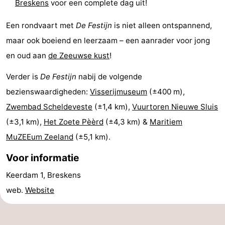
Breskens
voor een complete dag uit!
-
Een rondvaart met
De Festijn
is niet alleen ontspannend,
Rondvaarten
-
maar ook boeiend en leerzaam – een aanrader voor jong
en oud aan
de Zeeuwse kust
!
Speeltuinen
-
Verder is
De Festijn
nabij de volgende
Binnenspeeltuinen
-
bezienswaardigheden:
Visserijmuseum
(±400 m),
Bowlen
-
Zwembad Scheldeveste
(±1,4 km),
Vuurtoren Nieuwe Sluis
(±3,1 km),
Het Zoete Pèèrd
(±4,3 km) &
Maritiem
Minigolfbanen
Wellness
MuZEEum Zeeland
(±5,1 km).
centra
Dorpen
Voor informatie
&
Natuur
Keerdam 1, Breskens
web.
Website
Steden
Sporten
-