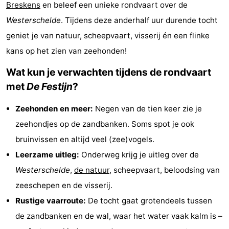
Breskens
en beleef een unieke rondvaart over de
Bad
-
Westerschelde
. Tijdens deze anderhalf uur durende tocht
Meersee
Beach
-
geniet je van natuur, scheepvaart, visserij én een flinke
kans op het zien van zeehonden!
Resort
De
-
Wat kun je verwachten tijdens de rondvaart
Nieuwvliet-
Meulinge
EuroParcs
-
met
De Festijn
?
Bad
Cadzand
Hoogduin
-
Zeehonden en meer:
Negen van de tien keer zie je
zeehondjes op de zandbanken. Soms spot je ook
Noordzee
-
bruinvissen en altijd veel (zee)vogels.
Résidence
Resort
-
Leerzame uitleg:
Onderweg krijg je uitleg over de
Westerschelde
,
de natuur
, scheepvaart, beloodsing van
Cadzand-
Nieuwvliet-
Schoneveld
-
zeeschepen en de visserij.
Bad
Bad
Strand
-
Rustige vaarroute:
De tocht gaat grotendeels tussen
de zandbanken en de wal, waar het water vaak kalm is –
Resort
Waterdunen
-