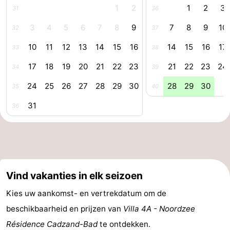
1
2
1
2
3
31
36
Forum
3
4
5
6
7
8
9
7
8
9
10
32
37
Reisboekenwinkel
10
11
12
13
14
15
16
14
15
16
17
33
38
Nieuws
17
18
19
20
21
22
23
21
22
23
24
34
39
24
25
26
27
28
29
30
28
29
30
Route
35
40
31
36
-
Parkeren
Medische
adressen
Regio
Vind vakanties in elk seizoen
Zeeland
Kies uw aankomst- en vertrekdatum om de
Walcheren
beschikbaarheid en prijzen van
Villa 4A - Noordzee
Résidence Cadzand-Bad
te ontdekken.
-