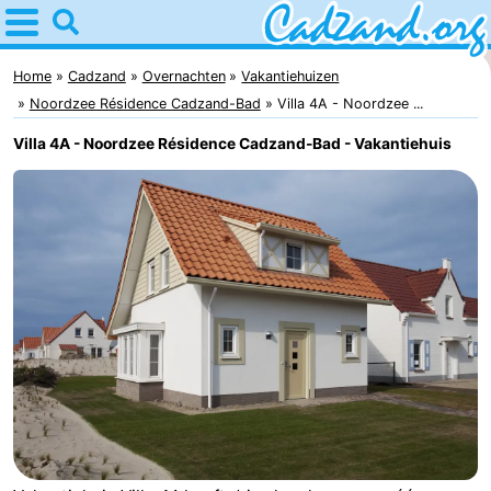
Home
Cadzand
Home
Cadzand
Overnachten
Vakantiehuizen
Noordzee Résidence Cadzand-Bad
Villa 4A - Noordzee ...
Tips
Villa 4A - Noordzee Résidence Cadzand-Bad - Vakantiehuis
Voor
kinderen
Overnachten
Appartementen
Campings
Hotels
Vakantiehuizen
-