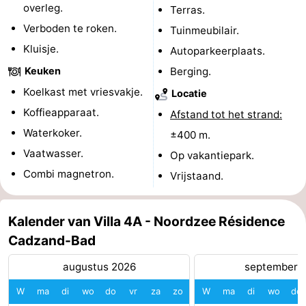
overleg.
Terras.
Zwembaden
-
Verboden te roken.
Tuinmeubilair.
Kluisje.
Autoparkeerplaats.
Fietsen
-
Keuken
Berging.
Wandelen
-
Koelkast met vriesvakje.
Locatie
Koffieapparaat.
Paardrijden
-
Afstand tot het strand:
Waterkoker.
±400 m.
Golfbanen
-
Vaatwasser.
Op vakantiepark.
Combi magnetron.
Surfen
Eten
Vrijstaand.
en
Haaientanden
Kalender van Villa 4A - Noordzee Résidence
drinken
Zeehonden
Cadzand-Bad
Evenementen
augustus 2026
september 
W
ma
di
wo
do
vr
za
zo
W
ma
di
wo
do
Praktisch