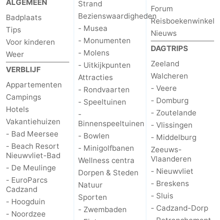
ALGEMEEN
Strand
Forum
Bezienswaardigheden
Badplaats
Reisboekenwinkel
- Musea
Tips
Nieuws
- Monumenten
Voor kinderen
DAGTRIPS
- Molens
Weer
Zeeland
- Uitkijkpunten
VERBLIJF
Walcheren
Attracties
Appartementen
- Veere
- Rondvaarten
Campings
- Domburg
- Speeltuinen
Hotels
- Zoutelande
-
Vakantiehuizen
Binnenspeeltuinen
- Vlissingen
- Bad Meersee
- Bowlen
- Middelburg
- Beach Resort
- Minigolfbanen
Zeeuws-
Nieuwvliet-Bad
Vlaanderen
Wellness centra
- De Meulinge
- Nieuwvliet
Dorpen & Steden
- EuroParcs
- Breskens
Natuur
Cadzand
- Sluis
Sporten
- Hoogduin
- Cadzand-Dorp
- Zwembaden
- Noordzee