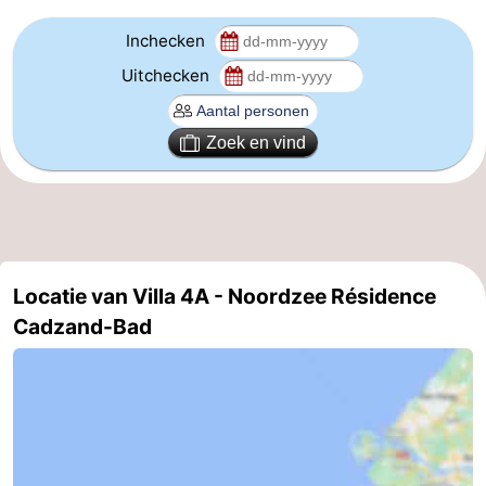
Veere
-
Inchecken
Uitchecken
Domburg
-
Zoutelande
-
Zoek en vind
Vlissingen
-
Middelburg
Zeeuws-
Vlaanderen
-
Locatie van Villa 4A - Noordzee Résidence
Cadzand-Bad
Nieuwvliet
-
Breskens
-
Sluis
-
Cadzand-
-