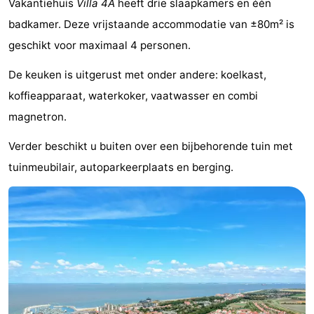
Vakantiehuis
Villa 4A
heeft drie slaapkamers en één
Bad
-
badkamer. Deze vrijstaande accommodatie van ±80m² is
geschikt voor maximaal 4 personen.
Meersee
Beach
-
De keuken is uitgerust met onder andere: koelkast,
Resort
De
-
koffieapparaat, waterkoker, vaatwasser en combi
Nieuwvliet-
Meulinge
EuroParcs
-
magnetron.
Bad
Cadzand
Hoogduin
-
Verder beschikt u buiten over een bijbehorende tuin met
tuinmeubilair, autoparkeerplaats en berging.
Noordzee
-
Résidence
Resort
-
Cadzand-
Nieuwvliet-
Schoneveld
-
Bad
Bad
Strand
-
Resort
Waterdunen
-