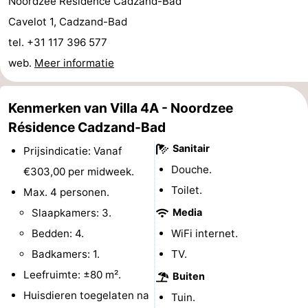
Noordzee Résidence Cadzand-Bad
-
Cavelot 1, Cadzand-Bad
tel. +31 117 396 577
Rondvaarten
-
web.
Meer informatie
Speeltuinen
-
Kenmerken van Villa 4A - Noordzee
Binnenspeeltuinen
-
Résidence Cadzand-Bad
Bowlen
-
Sanitair
Prijsindicatie: Vanaf
Douche.
€303,00 per midweek.
Minigolfbanen
Wellness
Toilet.
Max. 4 personen.
centra
Dorpen
Slaapkamers: 3.
Media
Bedden: 4.
WiFi internet.
&
Natuur
Badkamers: 1.
TV.
Steden
Sporten
Leefruimte: ±80 m².
Buiten
Huisdieren toegelaten na
Tuin.
-