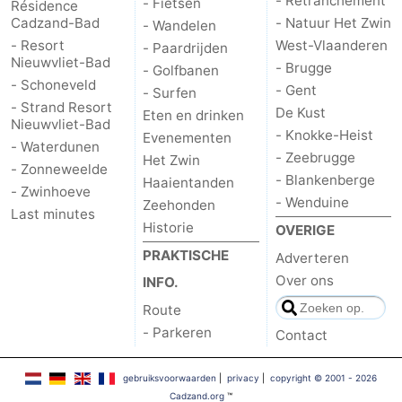
- Retranchement
- Fietsen
Résidence
Cadzand-Bad
- Natuur Het Zwin
- Wandelen
- Resort
West-Vlaanderen
- Paardrijden
Nieuwvliet-Bad
- Brugge
- Golfbanen
- Schoneveld
- Gent
- Surfen
- Strand Resort
De Kust
Eten en drinken
Nieuwvliet-Bad
- Knokke-Heist
Evenementen
- Waterdunen
- Zeebrugge
Het Zwin
- Zonneweelde
- Blankenberge
Haaientanden
- Zwinhoeve
- Wenduine
Zeehonden
Last minutes
Historie
OVERIGE
PRAKTISCHE
Adverteren
Over ons
INFO.
Route
- Parkeren
Contact
gebruiksvoorwaarden
|
privacy
|
copyright © 2001 - 2026
Cadzand.org
™