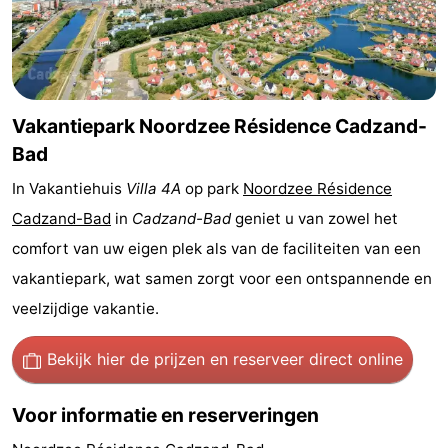
Nieuwvliet-
Zonneweelde
-
Bad
Zwinhoeve
Last
minutes
Strand
Vakantiepark Noordzee Résidence Cadzand-
Bad
Zien
In Vakantiehuis
Villa 4A
op park
Noordzee Résidence
&
Bezienswaardigheden
Cadzand-Bad
in
Cadzand-Bad
geniet u van zowel het
comfort van uw eigen plek als van de faciliteiten van een
doen
-
vakantiepark, wat samen zorgt voor een ontspannende en
Musea
-
veelzijdige vakantie.
Monumenten
-
Bekijk hier de prijzen
en reserveer direct online
Molens
-
Voor informatie en reserveringen
Uitkijkpunten
Attracties