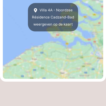
Dorp
Retranchement
-
Villa 4A - Noordzee
Résidence Cadzand-Bad
Natuur
West-
weergeven op de kaart
Het
Vlaanderen
-
Zwin
Brugge
-
Gent
De
Kust
-
Knokke-
-
Heist
Zeebrugge
-
Blankenberge
-
Wenduine
Weer