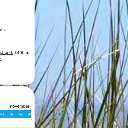
ts.
strand:
±400 m.
.
november 2026
december 2026
ma
di
wo
do
vr
za
zo
W
ma
di
wo
do
vr
z
1
1
2
3
4
49