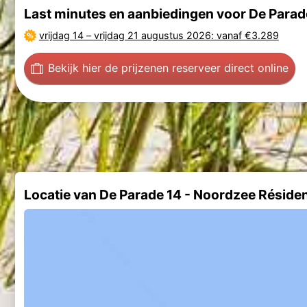
Last minutes en aanbiedingen voor De Para
vrijdag 14
–
vrijdag 21 augustus 2026
: vanaf €3.289
Bekijk hier de prijzen
en reserveer direct online
Locatie van De Parade 14 - Noordzee Résid