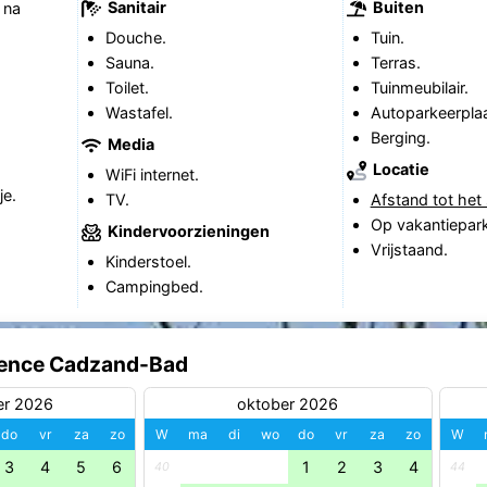
Sanitair
Buiten
 na
Douche.
Tuin.
Sauna.
Terras.
Toilet.
Tuinmeubilair.
Wastafel.
Autoparkeerplaa
Berging.
Media
Locatie
WiFi internet.
je.
TV.
Afstand tot het 
Op vakantiepark
Kindervoorzieningen
Vrijstaand.
Kinderstoel.
Campingbed.
idence Cadzand-Bad
er 2026
oktober 2026
do
vr
za
zo
W
ma
di
wo
do
vr
za
zo
W
3
4
5
6
1
2
3
4
40
44