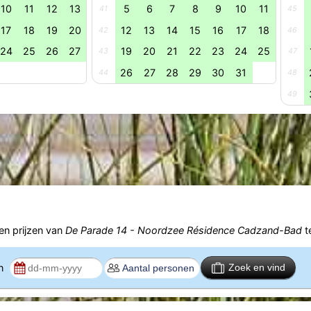
10
11
12
13
5
6
7
8
9
10
11
41
45
17
18
19
20
12
13
14
15
16
17
18
42
46
24
25
26
27
19
20
21
22
23
24
25
43
47
26
27
28
29
30
31
44
48
49
n prijzen van
De Parade 14 - Noordzee Résidence Cadzand-Bad
t
en
Zoek en vind