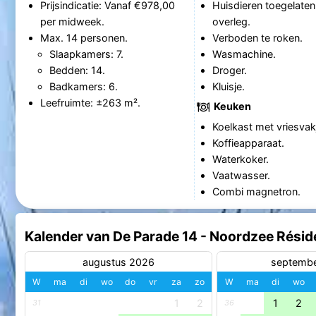
Prijsindicatie: Vanaf €978,00
Huisdieren toegelaten
per midweek.
overleg.
Max. 14 personen.
Verboden te roken.
Slaapkamers: 7.
Wasmachine.
Bedden: 14.
Droger.
Badkamers: 6.
Kluisje.
Leefruimte: ±263 m².
Keuken
Koelkast met vriesvak
Koffieapparaat.
Waterkoker.
Vaatwasser.
Combi magnetron.
Kalender van De Parade 14 - Noordzee Rés
augustus 2026
septemb
W
ma
di
wo
do
vr
za
zo
W
ma
di
wo
1
2
1
2
31
36