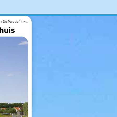
De Parade 14 - ...
huis