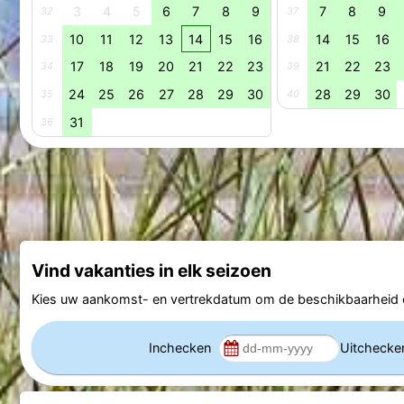
3
4
5
6
7
8
9
7
8
9
32
37
10
11
12
13
14
15
16
14
15
16
33
38
17
18
19
20
21
22
23
21
22
23
34
39
24
25
26
27
28
29
30
28
29
30
35
40
31
36
Vind vakanties in elk seizoen
Kies uw aankomst- en vertrekdatum om de beschikbaarheid e
Inchecken
Uitcheck