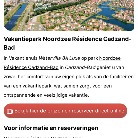
Nieuwvliet-
Zonneweelde
-
Bad
Zwinhoeve
Last
minutes
Strand
Vakantiepark Noordzee Résidence Cadzand-
Bad
Zien
In Vakantiehuis
Watervilla 8A Luxe
op park
Noordzee
&
Bezienswaardigheden
Résidence Cadzand-Bad
in
Cadzand-Bad
geniet u van
zowel het comfort van uw eigen plek als van de faciliteiten
doen
-
van een vakantiepark, wat samen zorgt voor een
Musea
-
ontspannende en veelzijdige vakantie.
Monumenten
-
Bekijk hier de prijzen
en reserveer direct online
Molens
-
Voor informatie en reserveringen
Uitkijkpunten
Attracties