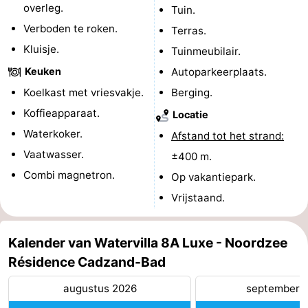
overleg.
Tuin.
Zwembaden
-
Verboden te roken.
Terras.
Kluisje.
Tuinmeubilair.
Fietsen
-
Keuken
Autoparkeerplaats.
Wandelen
-
Koelkast met vriesvakje.
Berging.
Koffieapparaat.
Paardrijden
-
Locatie
Waterkoker.
Afstand tot het strand:
Golfbanen
-
Vaatwasser.
±400 m.
Combi magnetron.
Surfen
Eten
Op vakantiepark.
Vrijstaand.
en
Haaientanden
drinken
Zeehonden
Kalender van Watervilla 8A Luxe - Noordzee
Résidence Cadzand-Bad
Evenementen
augustus 2026
september 
Praktisch