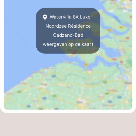
Dorp
Retranchement
-
Watervilla 8A Luxe -
Natuur
West-
Noordzee Résidence
Cadzand-Bad
Het
Vlaanderen
-
weergeven op de kaart
Zwin
Brugge
-
Gent
De
Kust
-
Knokke-
-
Heist
Zeebrugge
-
Blankenberge
-
Wenduine
Weer