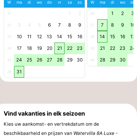
W
ma
di
wo
do
vr
za
zo
W
ma
di
wo
do
Forum
1
2
1
2
3
31
36
Reisboekenwinkel
3
4
5
6
7
8
9
7
8
9
10
32
37
10
11
12
13
14
15
16
14
15
16
17
Nieuws
33
38
17
18
19
20
21
22
23
21
22
23
24
34
39
Route
24
25
26
27
28
29
30
28
29
30
35
40
-
31
36
Parkeren
Medische
adressen
Regio
Zeeland
Vind vakanties in elk seizoen
Walcheren
Kies uw aankomst- en vertrekdatum om de
beschikbaarheid en prijzen van
Watervilla 8A Luxe -
-