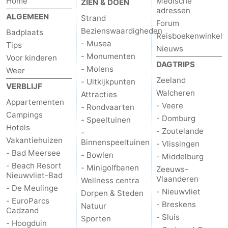
Home
Medische
ZIEN & DOEN
adressen
ALGEMEEN
Strand
Forum
Bezienswaardigheden
Badplaats
Reisboekenwinkel
- Musea
Tips
Nieuws
- Monumenten
Voor kinderen
DAGTRIPS
- Molens
Weer
Zeeland
- Uitkijkpunten
VERBLIJF
Walcheren
Attracties
Appartementen
- Veere
- Rondvaarten
Campings
- Domburg
- Speeltuinen
Hotels
- Zoutelande
-
Vakantiehuizen
Binnenspeeltuinen
- Vlissingen
- Bad Meersee
- Bowlen
- Middelburg
- Beach Resort
- Minigolfbanen
Zeeuws-
Nieuwvliet-Bad
Vlaanderen
Wellness centra
- De Meulinge
- Nieuwvliet
Dorpen & Steden
- EuroParcs
- Breskens
Natuur
Cadzand
- Sluis
Sporten
- Hoogduin