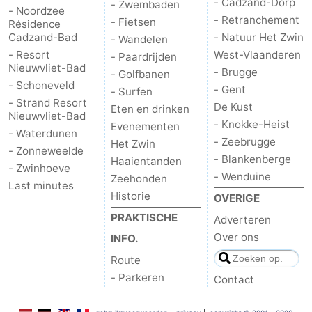
- Cadzand-Dorp
- Zwembaden
- Noordzee
- Retranchement
- Fietsen
Résidence
Cadzand-Bad
- Natuur Het Zwin
- Wandelen
- Resort
West-Vlaanderen
- Paardrijden
Nieuwvliet-Bad
- Brugge
- Golfbanen
- Schoneveld
- Gent
- Surfen
- Strand Resort
De Kust
Eten en drinken
Nieuwvliet-Bad
- Knokke-Heist
Evenementen
- Waterdunen
- Zeebrugge
Het Zwin
- Zonneweelde
- Blankenberge
Haaientanden
- Zwinhoeve
- Wenduine
Zeehonden
Last minutes
Historie
OVERIGE
PRAKTISCHE
Adverteren
Over ons
INFO.
Route
- Parkeren
Contact