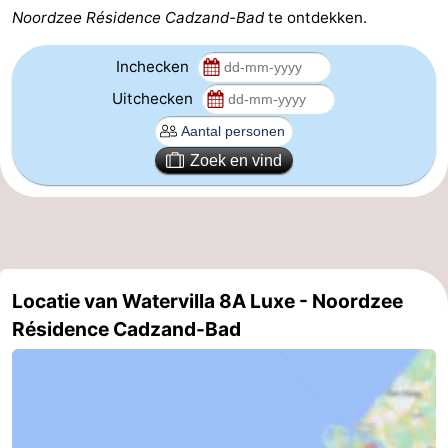
Noordzee Résidence Cadzand-Bad
te ontdekken.
Veere
-
Inchecken
Domburg
-
Uitchecken
Zoutelande
-
Zoek en vind
Vlissingen
-
Middelburg
Zeeuws-
Vlaanderen
-
Locatie van Watervilla 8A Luxe - Noordzee
Nieuwvliet
-
Résidence Cadzand-Bad
Breskens
-
Sluis
-
Cadzand-
-