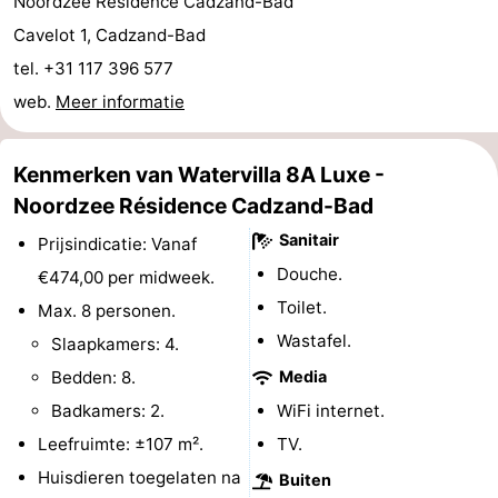
Noordzee Résidence Cadzand-Bad
-
Cavelot 1, Cadzand-Bad
tel. +31 117 396 577
Rondvaarten
-
web.
Meer informatie
Speeltuinen
-
Kenmerken van Watervilla 8A Luxe -
Binnenspeeltuinen
-
Noordzee Résidence Cadzand-Bad
Bowlen
-
Sanitair
Prijsindicatie: Vanaf
Douche.
€474,00 per midweek.
Minigolfbanen
Wellness
Toilet.
Max. 8 personen.
centra
Dorpen
Wastafel.
Slaapkamers: 4.
Bedden: 8.
Media
&
Natuur
Badkamers: 2.
WiFi internet.
Steden
Sporten
Leefruimte: ±107 m².
TV.
Huisdieren toegelaten na
Buiten
-