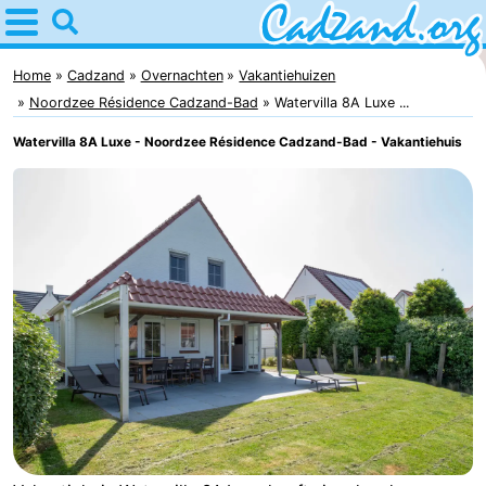
Home
Cadzand
Home
Cadzand
Overnachten
Vakantiehuizen
Noordzee Résidence Cadzand-Bad
Watervilla 8A Luxe ...
Tips
Watervilla 8A Luxe - Noordzee Résidence Cadzand-Bad - Vakantiehuis
Voor
kinderen
Overnachten
Appartementen
Campings
Hotels
Vakantiehuizen
-