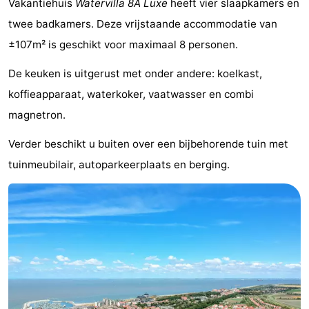
Vakantiehuis
Watervilla 8A Luxe
heeft vier slaapkamers en
Bad
-
twee badkamers. Deze vrijstaande accommodatie van
±107m² is geschikt voor maximaal 8 personen.
Meersee
Beach
-
De keuken is uitgerust met onder andere: koelkast,
Resort
De
-
koffieapparaat, waterkoker, vaatwasser en combi
Nieuwvliet-
Meulinge
EuroParcs
-
magnetron.
Bad
Cadzand
Hoogduin
-
Verder beschikt u buiten over een bijbehorende tuin met
tuinmeubilair, autoparkeerplaats en berging.
Noordzee
-
Résidence
Resort
-
Cadzand-
Nieuwvliet-
Schoneveld
-
Bad
Bad
Strand
-
Resort
Waterdunen
-