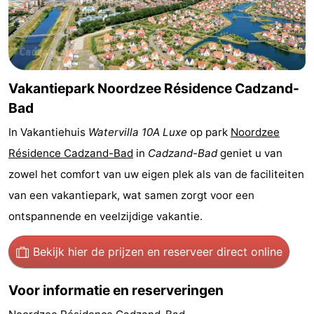
Nieuwvliet-
Zonneweelde
-
Bad
Zwinhoeve
Last
minutes
Strand
Vakantiepark Noordzee Résidence Cadzand-
Bad
Zien
In Vakantiehuis
Watervilla 10A Luxe
op park
Noordzee
&
Bezienswaardigheden
Résidence Cadzand-Bad
in
Cadzand-Bad
geniet u van
zowel het comfort van uw eigen plek als van de faciliteiten
doen
-
van een vakantiepark, wat samen zorgt voor een
Musea
-
ontspannende en veelzijdige vakantie.
Monumenten
-
Bekijk hier de prijzen
en reserveer direct online
Molens
-
Voor informatie en reserveringen
Uitkijkpunten
Attracties