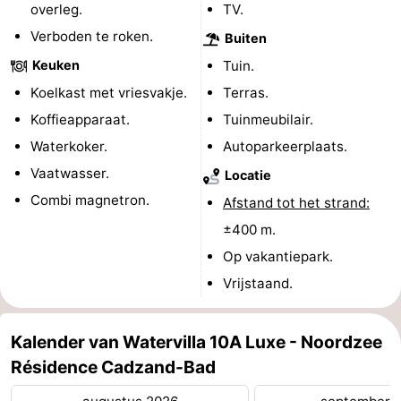
overleg.
TV.
Zwembaden
-
Verboden te roken.
Buiten
Keuken
Tuin.
Fietsen
-
Koelkast met vriesvakje.
Terras.
Wandelen
-
Koffieapparaat.
Tuinmeubilair.
Waterkoker.
Autoparkeerplaats.
Paardrijden
-
Vaatwasser.
Locatie
Golfbanen
-
Combi magnetron.
Afstand tot het strand:
Surfen
Eten
±400 m.
Op vakantiepark.
en
Haaientanden
Vrijstaand.
drinken
Zeehonden
Kalender van Watervilla 10A Luxe - Noordzee
Evenementen
Résidence Cadzand-Bad
Praktisch