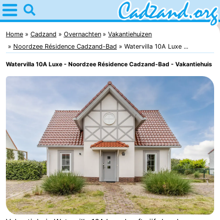
Home
Cadzand
Home
Cadzand
Overnachten
Vakantiehuizen
Noordzee Résidence Cadzand-Bad
Watervilla 10A Luxe ...
Tips
Watervilla 10A Luxe - Noordzee Résidence Cadzand-Bad - Vakantiehuis
Voor
kinderen
Overnachten
Appartementen
Campings
Hotels
Vakantiehuizen
-