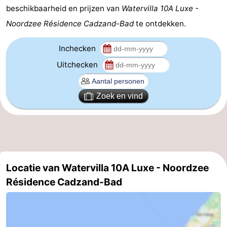
beschikbaarheid en prijzen van
Watervilla 10A Luxe -
Veere
-
Noordzee Résidence Cadzand-Bad
te ontdekken.
Domburg
-
Inchecken
Zoutelande
-
Uitchecken
Vlissingen
-
Zoek en vind
Middelburg
Zeeuws-
Vlaanderen
-
Nieuwvliet
-
Locatie van Watervilla 10A Luxe - Noordzee
Breskens
-
Résidence Cadzand-Bad
Sluis
-
Cadzand-
-