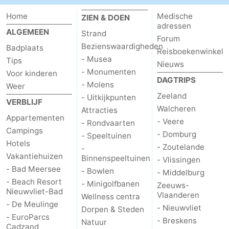
Home
Medische
ZIEN & DOEN
adressen
ALGEMEEN
Strand
Forum
Bezienswaardigheden
Badplaats
Reisboekenwinkel
- Musea
Tips
Nieuws
- Monumenten
Voor kinderen
DAGTRIPS
- Molens
Weer
Zeeland
- Uitkijkpunten
VERBLIJF
Walcheren
Attracties
Appartementen
- Veere
- Rondvaarten
Campings
- Domburg
- Speeltuinen
Hotels
- Zoutelande
-
Vakantiehuizen
Binnenspeeltuinen
- Vlissingen
- Bad Meersee
- Bowlen
- Middelburg
- Beach Resort
- Minigolfbanen
Zeeuws-
Nieuwvliet-Bad
Vlaanderen
Wellness centra
- De Meulinge
- Nieuwvliet
Dorpen & Steden
- EuroParcs
- Breskens
Natuur
Cadzand