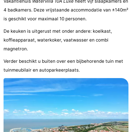
Vakantiehuis
Watervilla 10A Luxe
heeft vijf slaapkamers en
Bad
-
4 badkamers. Deze vrijstaande accommodatie van ±140m²
is geschikt voor maximaal 10 personen.
Meersee
Beach
-
De keuken is uitgerust met onder andere: koelkast,
Resort
De
-
koffieapparaat, waterkoker, vaatwasser en combi
Nieuwvliet-
Meulinge
EuroParcs
-
magnetron.
Bad
Cadzand
Hoogduin
-
Verder beschikt u buiten over een bijbehorende tuin met
tuinmeubilair en autoparkeerplaats.
Noordzee
-
Résidence
Resort
-
Cadzand-
Nieuwvliet-
Schoneveld
-
Bad
Bad
Strand
-
Resort
Waterdunen
-