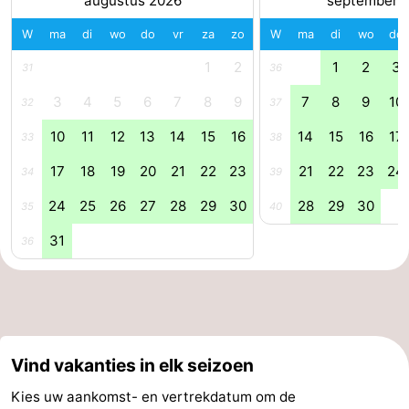
augustus 2026
september 
Forum
W
ma
di
wo
do
vr
za
zo
W
ma
di
wo
do
1
2
1
2
3
31
36
Reisboekenwinkel
3
4
5
6
7
8
9
7
8
9
10
32
37
Nieuws
10
11
12
13
14
15
16
14
15
16
17
33
38
Route
17
18
19
20
21
22
23
21
22
23
24
34
39
-
24
25
26
27
28
29
30
28
29
30
35
40
Parkeren
Medische
31
36
adressen
Regio
Zeeland
Walcheren
Vind vakanties in elk seizoen
Kies uw aankomst- en vertrekdatum om de
-