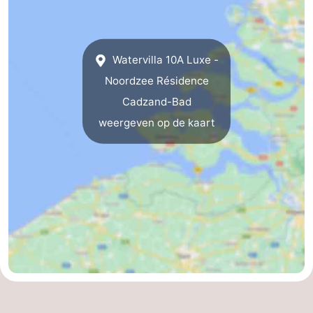
Dorp
Retranchement
-
Natuur
West-
Watervilla 10A Luxe -
Noordzee Résidence
Het
Vlaanderen
-
Cadzand-Bad
Zwin
Brugge
-
weergeven op de kaart
Gent
De
Kust
-
Knokke-
-
Heist
Zeebrugge
-
Blankenberge
-
Wenduine
Weer