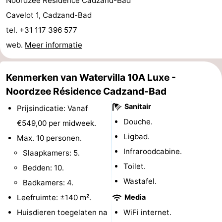
Noordzee Résidence Cadzand-Bad
-
Cavelot 1, Cadzand-Bad
tel. +31 117 396 577
Rondvaarten
-
web.
Meer informatie
Speeltuinen
-
Kenmerken van Watervilla 10A Luxe -
Binnenspeeltuinen
-
Noordzee Résidence Cadzand-Bad
Bowlen
-
Sanitair
Prijsindicatie: Vanaf
Douche.
€549,00 per midweek.
Minigolfbanen
Wellness
Ligbad.
Max. 10 personen.
centra
Dorpen
Infraroodcabine.
Slaapkamers: 5.
Toilet.
Bedden: 10.
&
Natuur
Wastafel.
Badkamers: 4.
Steden
Sporten
Leefruimte: ±140 m².
Media
Huisdieren toegelaten na
WiFi internet.
-