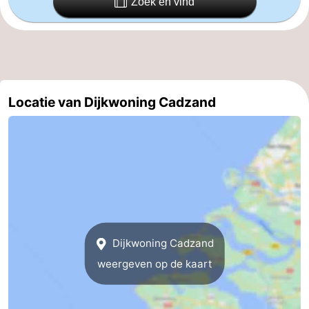
Zoek en vind
Forum
Reisboekenwinkel
Nieuws
Locatie van Dijkwoning Cadzand
Route
-
Parkeren
Medische
adressen
Regio
Zeeland
Dijkwoning Cadzand
weergeven op de kaart
Walcheren
-