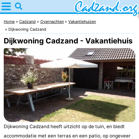
Home
Cadzand
Home
Cadzand
Overnachten
Vakantiehuizen
Dijkwoning Cadzand
Tips
Dijkwoning Cadzand - Vakantiehuis
Voor
kinderen
Overnachten
Appartementen
Campings
Hotels
Vakantiehuizen
Dijkwoning Cadzand heeft uitzicht op de tuin, en biedt
-
accommodatie met een terras en een patio, op ongeveer