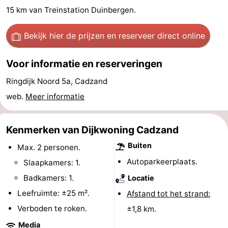
15 km van Treinstation Duinbergen.
Bad
-
Bekijk hier de prijzen
en reserveer direct online
Meersee
Beach
-
Resort
De
-
Voor informatie en reserveringen
Nieuwvliet-
Meulinge
EuroParcs
-
Ringdijk Noord 5a, Cadzand
web.
Meer informatie
Bad
Cadzand
Hoogduin
-
Noordzee
-
Kenmerken van Dijkwoning Cadzand
Buiten
Max. 2 personen.
Résidence
Resort
-
Autoparkeerplaats.
Slaapkamers: 1.
Cadzand-
Nieuwvliet-
Schoneveld
-
Badkamers: 1.
Locatie
Leefruimte: ±25 m².
Afstand tot het strand:
Bad
Bad
Strand
-
Verboden te roken.
±1,8 km.
Resort
Waterdunen
-
Media