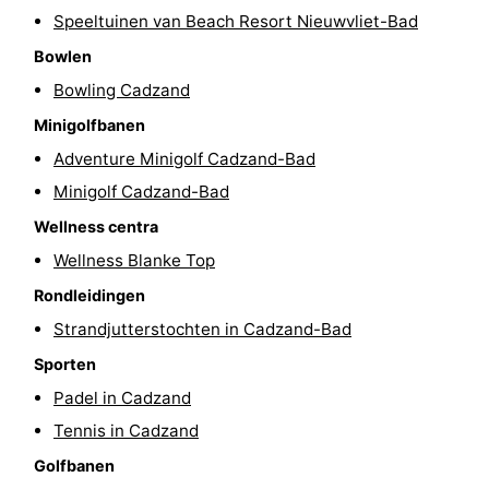
Speeltuinen van Beach Resort Nieuwvliet-Bad
-
Bowlen
Rondvaarten
-
Bowling Cadzand
Minigolfbanen
Speeltuinen
-
Adventure Minigolf Cadzand-Bad
Binnenspeeltuinen
-
Minigolf Cadzand-Bad
Wellness centra
Bowlen
-
Wellness Blanke Top
Minigolfbanen
Wellness
Rondleidingen
centra
Dorpen
Strandjutterstochten in Cadzand-Bad
Sporten
&
Natuur
Padel in Cadzand
Steden
Sporten
Tennis in Cadzand
Golfbanen
-