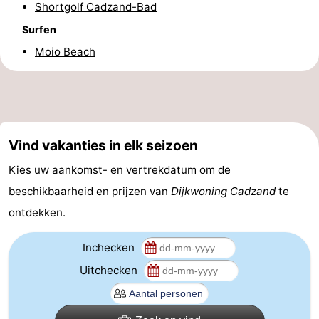
Shortgolf Cadzand-Bad
Zwembaden
-
Surfen
Moio Beach
Fietsen
-
Wandelen
-
Paardrijden
-
Vind vakanties in elk seizoen
Golfbanen
-
Kies uw aankomst- en vertrekdatum om de
Surfen
Eten
beschikbaarheid en prijzen van
Dijkwoning Cadzand
te
ontdekken.
en
Haaientanden
drinken
Zeehonden
Inchecken
Uitchecken
Evenementen
Praktisch