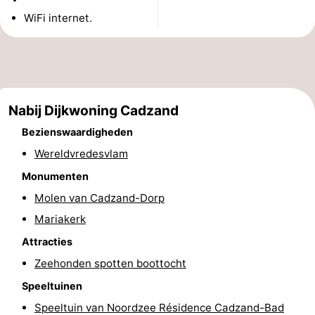
WiFi internet.
Nieuwvliet-
Zonneweelde
-
Bad
Zwinhoeve
Last
minutes
Strand
Nabij Dijkwoning Cadzand
Zien
Bezienswaardigheden
&
Bezienswaardigheden
Wereldvredesvlam
Monumenten
doen
-
Molen van Cadzand-Dorp
Musea
-
Mariakerk
Monumenten
-
Attracties
Zeehonden spotten boottocht
Molens
-
Speeltuinen
Uitkijkpunten
Attracties
Speeltuin van Noordzee Résidence Cadzand-Bad