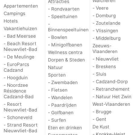
Walcheren
Attracties
Appartementen
- Veere
- Rondvaarten
Contact
Campings
- Domburg
- Speeltuinen
Hotels
- Zoutelande
-
Vakantiehuizen
Binnenspeeltuinen
- Vlissingen
- Bad Meersee
- Bowlen
- Middelburg
- Beach Resort
- Minigolfbanen
Zeeuws-
Nieuwvliet-Bad
Vlaanderen
Wellness centra
- De Meulinge
- Nieuwvliet
Dorpen & Steden
- EuroParcs
- Breskens
Natuur
Cadzand
- Sluis
Sporten
- Hoogduin
- Cadzand-Dorp
- Zwembaden
- Noordzee
- Retranchement
- Fietsen
Résidence
Cadzand-Bad
- Natuur Het Zwin
- Wandelen
- Resort
West-Vlaanderen
- Paardrijden
Nieuwvliet-Bad
- Brugge
- Golfbanen
- Schoneveld
- Gent
- Surfen
- Strand Resort
De Kust
Eten en drinken
Nieuwvliet-Bad
- Knokke-Heist