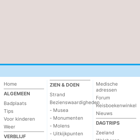
Dorp
Retranchement
-
Natuur
West-
Het
Vlaanderen
-
Zwin
Brugge
-
Gent
De
Kust
-
Home
Medische
ZIEN & DOEN
adressen
ALGEMEEN
Strand
Knokke-
-
Forum
Bezienswaardigheden
Badplaats
Reisboekenwinkel
Heist
Zeebrugge
-
- Musea
Tips
Nieuws
- Monumenten
Voor kinderen
DAGTRIPS
Blankenberge
-
- Molens
Weer
Zeeland
- Uitkijkpunten
VERBLIJF
Wenduine
Weer