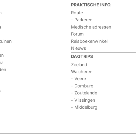
PRAKTISCHE INFO.
n
Route
- Parkeren
n
Medische adressen
Forum
tuinen
Reisboekenwinkel
Nieuws
en
DAGTRIPS
ra
Zeeland
den
Walcheren
- Veere
- Domburg
n
- Zoutelande
- Vlissingen
- Middelburg