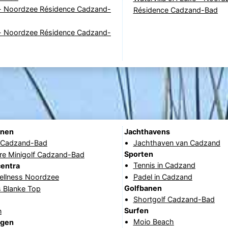
B - Noordzee Résidence Cadzand-
Résidence Cadzand-Bad
B - Noordzee Résidence Cadzand-
anen
Jachthavens
f Cadzand-Bad
Jachthaven van Cadzand
Sporten
re Minigolf Cadzand-Bad
Tennis in Cadzand
centra
ellness Noordzee
Padel in Cadzand
Golfbanen
s Blanke Top
Shortgolf Cadzand-Bad
Surfen
n
Moio Beach
ngen