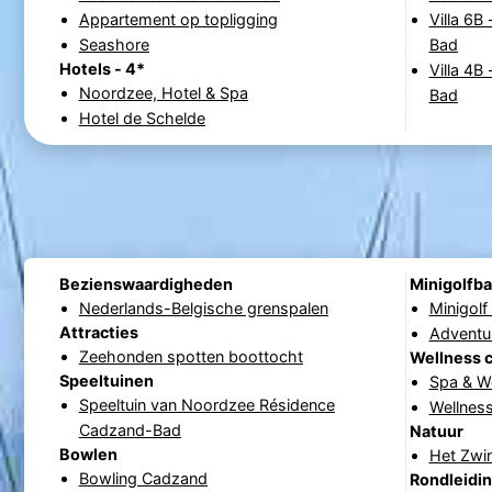
Appartement op topligging
Villa 6
Seashore
Bad
Hotels - 4*
Villa 4
Noordzee, Hotel & Spa
Bad
Hotel de Schelde
Bezienswaardigheden
Minigolfb
Nederlands-Belgische grenspalen
Minigol
Attracties
Adventu
Zeehonden spotten boottocht
Wellness 
Speeltuinen
Spa & W
Speeltuin van Noordzee Résidence
Wellnes
Cadzand-Bad
Natuur
Bowlen
Het Zwi
Bowling Cadzand
Rondleidi