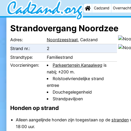
Cadzand
Overnach
Strandovergang Noordzee
Adres:
Noordzeestraat
, Cadzand
Strand nr.:
2
Strandtype:
Familiestrand
Voorzieningen:
Parkeerterrein
Kanaalweg
is
nabij; ±200 m.
Rolstoelvriendelijke strand
entree
Douchegelegenheid
Strandpaviljoen
Honden op strand
Alleen aangelijnde honden zijn toegestaan op de
stranden
18:00 uur.