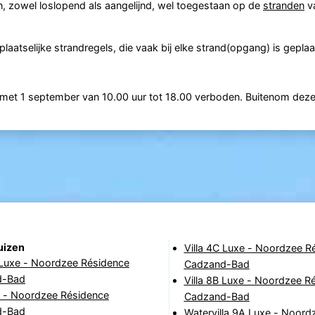
, zowel loslopend als aangelijnd, wel toegestaan op de
stranden
v
aatselijke strandregels, die vaak bij elke strand(opgang) is geplaa
n met 1 september van 10.00 uur tot 18.00 verboden. Buitenom deze
uizen
Villa 4C Luxe - Noordzee R
 Luxe - Noordzee Résidence
Cadzand-Bad
d-Bad
Villa 8B Luxe - Noordzee R
A - Noordzee Résidence
Cadzand-Bad
d-Bad
Watervilla 9A Luxe - Noord