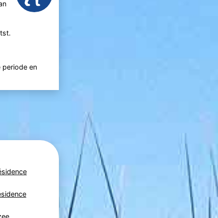
an
tst.
 periode en
ésidence
ésidence
zee