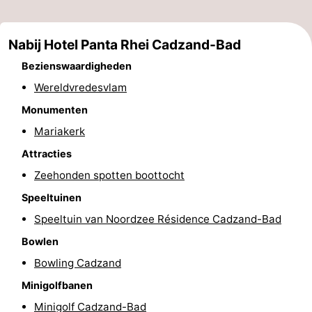
Nieuwvliet-
Zonneweelde
-
Nabij Hotel Panta Rhei Cadzand-Bad
Bad
Zwinhoeve
Last
Bezienswaardigheden
minutes
Strand
Wereldvredesvlam
Monumenten
Zien
Mariakerk
&
Bezienswaardigheden
Attracties
doen
-
Zeehonden spotten boottocht
Speeltuinen
Musea
-
Speeltuin van Noordzee Résidence Cadzand-Bad
Monumenten
-
Bowlen
Bowling Cadzand
Molens
-
Minigolfbanen
Uitkijkpunten
Attracties
Minigolf Cadzand-Bad