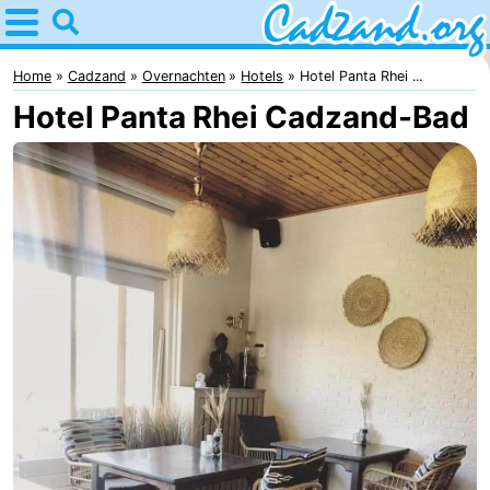
Home
Cadzand
Home
Cadzand
Overnachten
Hotels
Hotel Panta Rhei ...
Hotel Panta Rhei Cadzand-Bad
Tips
Voor
kinderen
Overnachten
Appartementen
Campings
Hotels
Vakantiehuizen
-