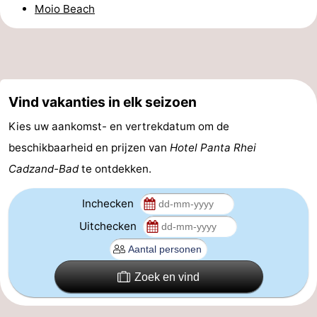
Moio Beach
Zwembaden
-
Fietsen
-
Wandelen
-
Vind vakanties in elk seizoen
Paardrijden
-
Kies uw aankomst- en vertrekdatum om de
beschikbaarheid en prijzen van
Hotel Panta Rhei
Golfbanen
-
Cadzand-Bad
te ontdekken.
Surfen
Eten
Inchecken
en
Haaientanden
Uitchecken
drinken
Zeehonden
Evenementen
Zoek en vind
Praktisch