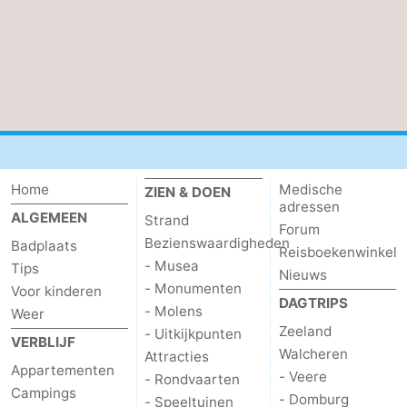
Dorp
Retranchement
-
Natuur
West-
Het
Vlaanderen
-
Zwin
Brugge
-
Home
Medische
ZIEN & DOEN
Gent
De
adressen
ALGEMEEN
Strand
Forum
Kust
-
Bezienswaardigheden
Badplaats
Reisboekenwinkel
- Musea
Tips
Nieuws
Knokke-
-
- Monumenten
Voor kinderen
DAGTRIPS
- Molens
Weer
Heist
Zeebrugge
-
Zeeland
- Uitkijkpunten
VERBLIJF
Walcheren
Attracties
Blankenberge
-
Appartementen
- Veere
- Rondvaarten
Campings
- Domburg
Wenduine
Weer
- Speeltuinen