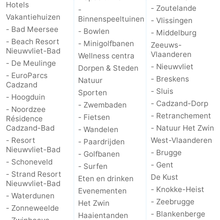
Hotels
- Zoutelande
-
Vakantiehuizen
Contact
Binnenspeeltuinen
- Vlissingen
- Bad Meersee
- Bowlen
- Middelburg
- Beach Resort
- Minigolfbanen
Zeeuws-
Nieuwvliet-Bad
Vlaanderen
Wellness centra
- De Meulinge
- Nieuwvliet
Dorpen & Steden
- EuroParcs
- Breskens
Natuur
Cadzand
- Sluis
Sporten
- Hoogduin
- Cadzand-Dorp
- Zwembaden
- Noordzee
- Retranchement
- Fietsen
Résidence
Cadzand-Bad
- Natuur Het Zwin
- Wandelen
- Resort
West-Vlaanderen
- Paardrijden
Nieuwvliet-Bad
- Brugge
- Golfbanen
- Schoneveld
- Gent
- Surfen
- Strand Resort
De Kust
Eten en drinken
Nieuwvliet-Bad
- Knokke-Heist
Evenementen
- Waterdunen
- Zeebrugge
Het Zwin
- Zonneweelde
- Blankenberge
Haaientanden