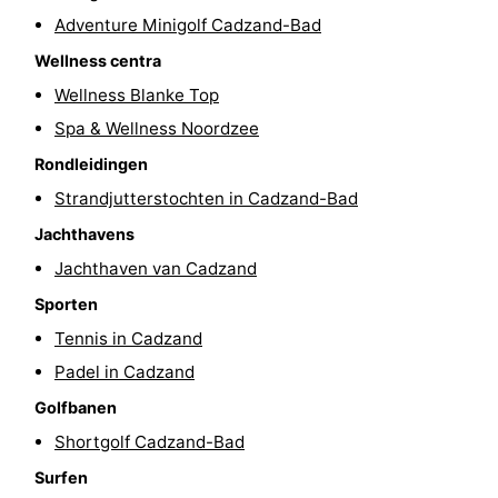
Adventure Minigolf Cadzand-Bad
-
Wellness centra
Rondvaarten
-
Wellness Blanke Top
Spa & Wellness Noordzee
Speeltuinen
-
Rondleidingen
Binnenspeeltuinen
-
Strandjutterstochten in Cadzand-Bad
Bowlen
-
Jachthavens
Jachthaven van Cadzand
Minigolfbanen
Wellness
Sporten
centra
Dorpen
Tennis in Cadzand
Padel in Cadzand
&
Natuur
Golfbanen
Steden
Sporten
Shortgolf Cadzand-Bad
Surfen
-