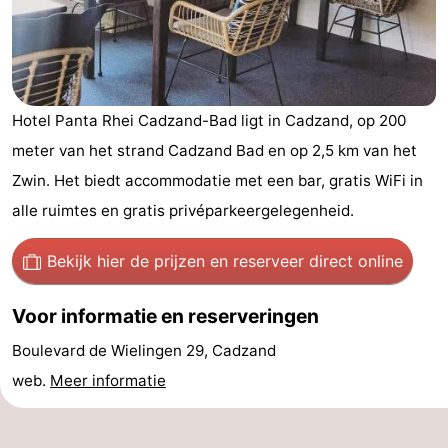
Bad
-
Meersee
Beach
-
Resort
De
-
Hotel Panta Rhei Cadzand-Bad ligt in Cadzand, op 200
meter van het strand Cadzand Bad en op 2,5 km van het
Nieuwvliet-
Meulinge
EuroParcs
-
Zwin. Het biedt accommodatie met een bar, gratis WiFi in
Bad
Cadzand
Hoogduin
-
alle ruimtes en gratis privéparkeergelegenheid.
Noordzee
-
Bekijk hier de prijzen
en reserveer direct online
Résidence
Resort
-
Voor informatie en reserveringen
Cadzand-
Nieuwvliet-
Schoneveld
-
Boulevard de Wielingen 29, Cadzand
web.
Meer informatie
Bad
Bad
Strand
-
Resort
Waterdunen
-