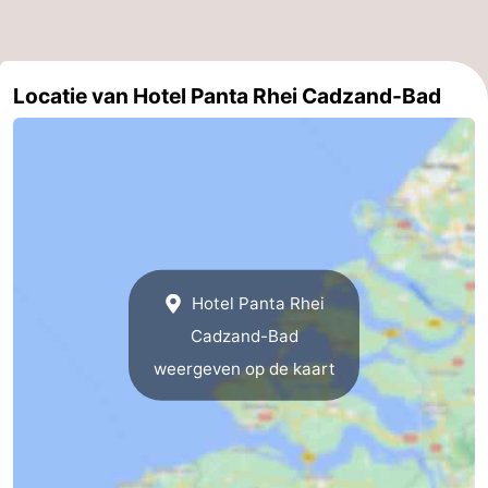
Forum
Reisboekenwinkel
Locatie van Hotel Panta Rhei Cadzand-Bad
Nieuws
Route
-
Parkeren
Medische
Hotel Panta Rhei
adressen
Regio
Cadzand-Bad
weergeven op de kaart
Zeeland
Walcheren
-