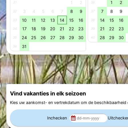
1
2
1
2
31
36
3
4
5
6
7
8
9
7
8
9
32
37
10
11
12
13
14
15
16
14
15
16
33
38
17
18
19
20
21
22
23
21
22
23
34
39
24
25
26
27
28
29
30
28
29
30
35
40
31
36
Vind vakanties in elk seizoen
Kies uw aankomst- en vertrekdatum om de beschikbaarheid e
Inchecken
Uitcheck