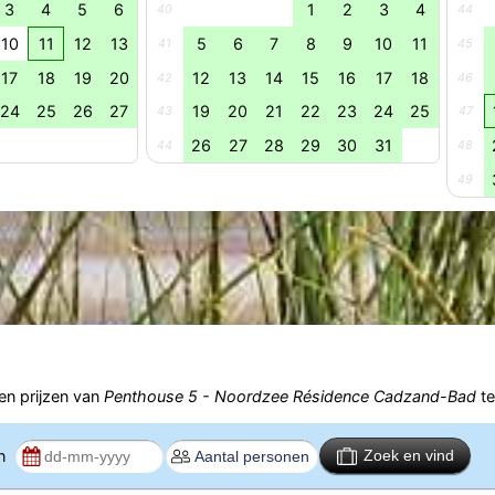
3
4
5
6
1
2
3
4
40
44
10
11
12
13
5
6
7
8
9
10
11
41
45
17
18
19
20
12
13
14
15
16
17
18
42
46
24
25
26
27
19
20
21
22
23
24
25
43
47
26
27
28
29
30
31
44
48
49
n prijzen van
Penthouse 5 - Noordzee Résidence Cadzand-Bad
te
en
Zoek en vind