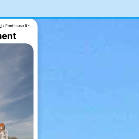
d
Penthouse 5 - ...
ment