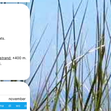
ts.
strand:
±400 m.
.
november 2026
december 2026
ma
di
wo
do
vr
za
zo
W
ma
di
wo
do
vr
z