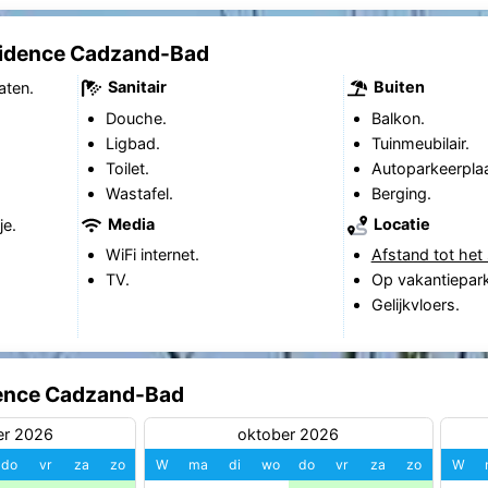
sidence Cadzand-Bad
Sanitair
Buiten
aten.
Douche.
Balkon.
Ligbad.
Tuinmeubilair.
Toilet.
Autoparkeerplaa
Wastafel.
Berging.
Media
Locatie
je.
WiFi internet.
Afstand tot het 
TV.
Op vakantiepark
Gelijkvloers.
dence Cadzand-Bad
er 2026
oktober 2026
do
vr
za
zo
W
ma
di
wo
do
vr
za
zo
W