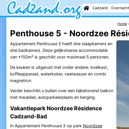
Cadzand
Overnach
Home
Penthouse 5 - Noordzee Rés
Appartement
Penthouse 5
heeft drie slaapkamers en
drie badkamers. Deze gelijkvloerse accommodatie
van ±150m² is geschikt voor maximaal 5 personen.
De keuken is uitgerust met onder andere: koelkast,
koffieapparaat, waterkoker, vaatwasser en combi
magnetron.
Verder beschikt u buiten over een bijbehorend balkon
met meubilair, autoparkeerplaats en berging.
Vakantiepark Noordzee Résidence
Cadzand-Bad
In Appartement
Penthouse 5
op park
Noordzee