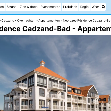
ten
Strand
Zien & doen
Evenementen
Praktisch
Regio
Weer
Cadzand
Overnachten
Appartementen
Noordzee Résidence Cadzand-Ba
idence Cadzand-Bad - Apparte