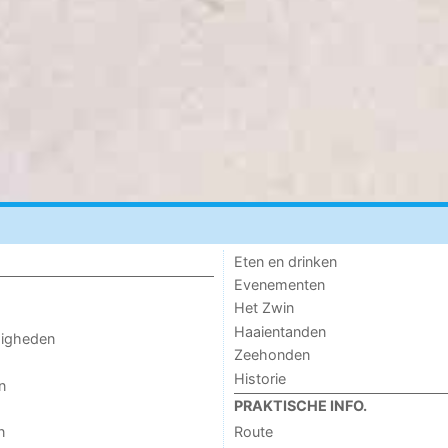
Eten en drinken
Evenementen
Het Zwin
Haaientanden
digheden
Zeehonden
Historie
n
PRAKTISCHE INFO.
n
Route