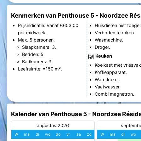
Kenmerken van Penthouse 5 - Noordzee Ré
Prijsindicatie: Vanaf €603,00
Huisdieren niet toegel
per midweek.
Verboden te roken.
Max. 5 personen.
Wasmachine.
Slaapkamers: 3.
Droger.
Bedden: 5.
Keuken
Badkamers: 3.
Koelkast met vriesvak
Leefruimte: ±150 m².
Koffieapparaat.
Waterkoker.
Vaatwasser.
Combi magnetron.
Kalender van Penthouse 5 - Noordzee Rési
augustus 2026
septemb
W
ma
di
wo
do
vr
za
zo
W
ma
di
wo