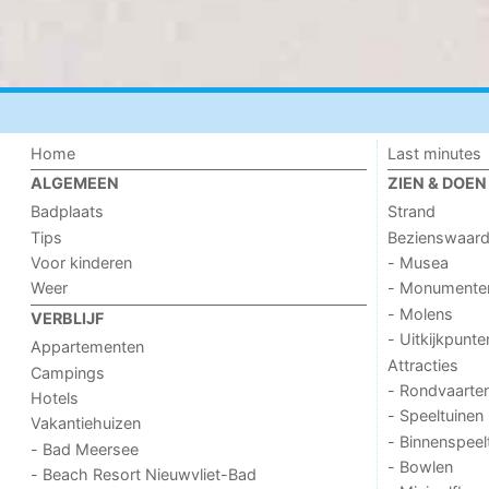
Home
Last minutes
ALGEMEEN
ZIEN & DOEN
Badplaats
Strand
Tips
Bezienswaar
Voor kinderen
- Musea
Weer
- Monumente
- Molens
VERBLIJF
- Uitkijkpunte
Appartementen
Attracties
Campings
- Rondvaarte
Hotels
- Speeltuinen
Vakantiehuizen
- Binnenspeel
- Bad Meersee
- Bowlen
- Beach Resort Nieuwvliet-Bad