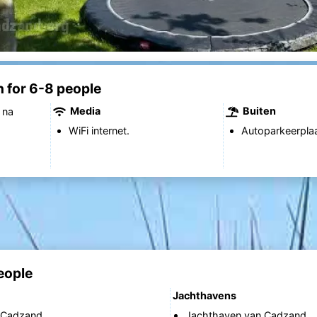
 for 6-8 people
Media
Buiten
 na
WiFi internet.
Autoparkeerplaa
eople
Jachthavens
 Cadzand
Jachthaven van Cadzand