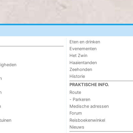
Eten en drinken
Evenementen
Het Zwin
Haaientanden
digheden
Zeehonden
Historie
n
PRAKTISCHE INFO.
n
Route
- Parkeren
n
Medische adressen
Forum
tuinen
Reisboekenwinkel
Nieuws