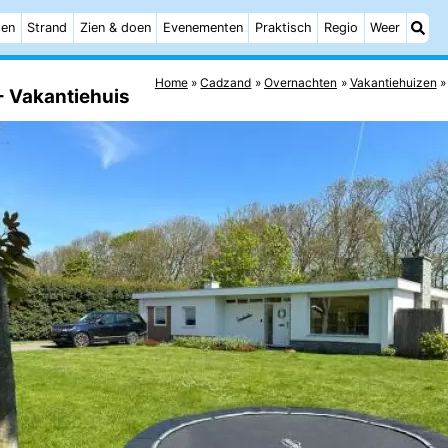
ten
Strand
Zien & doen
Evenementen
Praktisch
Regio
Weer
Home
Cadzand
Overnachten
Vakantiehuizen
- Vakantiehuis