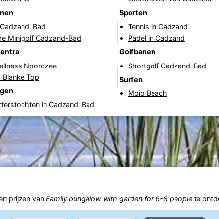
anen
Sporten
f Cadzand-Bad
Tennis in Cadzand
re Minigolf Cadzand-Bad
Padel in Cadzand
centra
Golfbanen
ellness Noordzee
Shortgolf Cadzand-Bad
s Blanke Top
Surfen
ngen
Moio Beach
tterstochten in Cadzand-Bad
n prijzen van
Family bungalow with garden for 6-8 people
te ontd