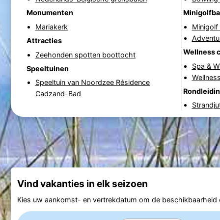
Monumenten
Minigolfb
Mariakerk
Minigol
Adventu
Attracties
Wellness 
Zeehonden spotten boottocht
Spa & W
Speeltuinen
Wellnes
Speeltuin van Noordzee Résidence
Rondleidi
Cadzand-Bad
Strandju
Vind vakanties in elk seizoen
Kies uw aankomst- en vertrekdatum om de beschikbaarheid e