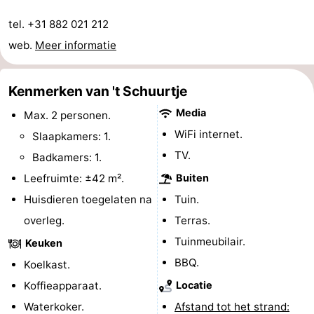
-
tel. +31 882 021 212
web.
Meer informatie
Rondvaarten
-
Speeltuinen
-
Kenmerken van 't Schuurtje
Media
Binnenspeeltuinen
-
Max. 2 personen.
WiFi internet.
Slaapkamers: 1.
Bowlen
-
TV.
Badkamers: 1.
Minigolfbanen
Wellness
Leefruimte: ±42 m².
Buiten
Huisdieren toegelaten na
Tuin.
centra
Dorpen
overleg.
Terras.
&
Natuur
Tuinmeubilair.
Keuken
BBQ.
Koelkast.
Steden
Sporten
Koffieapparaat.
Locatie
-
Waterkoker.
Afstand tot het strand: