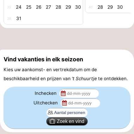
24
25
26
27
28
29
30
28
29
30
35
40
Forum
31
36
Reisboekenwinkel
Nieuws
Route
Vind vakanties in elk seizoen
-
Kies uw aankomst- en vertrekdatum om de
Parkeren
Medische
beschikbaarheid en prijzen van
't Schuurtje
te ontdekken.
adressen
Regio
Inchecken
Uitchecken
Zeeland
Walcheren
Zoek en vind
-