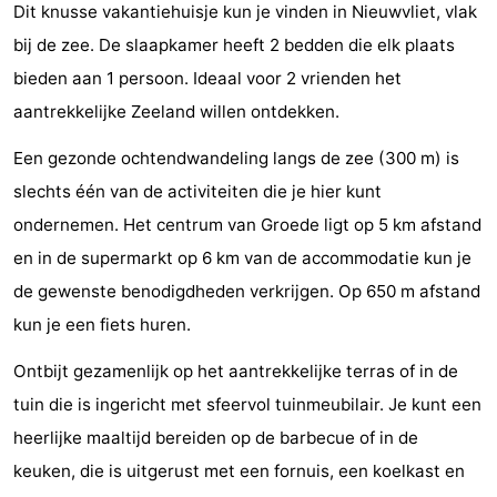
Dit knusse vakantiehuisje kun je vinden in Nieuwvliet, vlak
Bad
-
bij de zee. De slaapkamer heeft 2 bedden die elk plaats
Meersee
Beach
-
bieden aan 1 persoon. Ideaal voor 2 vrienden het
aantrekkelijke Zeeland willen ontdekken.
Resort
De
-
Een gezonde ochtendwandeling langs de zee (300 m) is
Nieuwvliet-
Meulinge
EuroParcs
-
slechts één van de activiteiten die je hier kunt
ondernemen. Het centrum van Groede ligt op 5 km afstand
Bad
Cadzand
Hoogduin
-
en in de supermarkt op 6 km van de accommodatie kun je
Noordzee
-
de gewenste benodigdheden verkrijgen. Op 650 m afstand
kun je een fiets huren.
Résidence
Resort
-
Ontbijt gezamenlijk op het aantrekkelijke terras of in de
Cadzand-
Nieuwvliet-
Schoneveld
-
tuin die is ingericht met sfeervol tuinmeubilair. Je kunt een
Bad
Bad
Strand
-
heerlijke maaltijd bereiden op de barbecue of in de
keuken, die is uitgerust met een fornuis, een koelkast en
Resort
Waterdunen
-