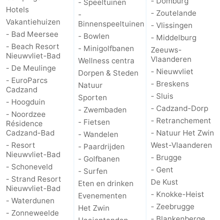
- Domburg
- Speeltuinen
Hotels
- Zoutelande
-
Vakantiehuizen
Binnenspeeltuinen
- Vlissingen
- Bad Meersee
- Bowlen
- Middelburg
- Beach Resort
- Minigolfbanen
Zeeuws-
Nieuwvliet-Bad
Vlaanderen
Wellness centra
- De Meulinge
- Nieuwvliet
Dorpen & Steden
- EuroParcs
- Breskens
Natuur
Cadzand
- Sluis
Sporten
- Hoogduin
- Cadzand-Dorp
- Zwembaden
- Noordzee
- Retranchement
- Fietsen
Résidence
Cadzand-Bad
- Natuur Het Zwin
- Wandelen
- Resort
West-Vlaanderen
- Paardrijden
Nieuwvliet-Bad
- Brugge
- Golfbanen
- Schoneveld
- Gent
- Surfen
- Strand Resort
De Kust
Eten en drinken
Nieuwvliet-Bad
- Knokke-Heist
Evenementen
- Waterdunen
- Zeebrugge
Het Zwin
- Zonneweelde
- Blankenberge