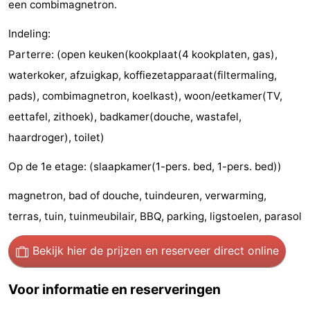
een combimagnetron.
Nieuwvliet-
Zonneweelde
-
Indeling:
Bad
Zwinhoeve
Last
Parterre: (open keuken(kookplaat(4 kookplaten, gas),
waterkoker, afzuigkap, koffiezetapparaat(filtermaling,
minutes
Strand
pads), combimagnetron, koelkast), woon/eetkamer(TV,
Zien
eettafel, zithoek), badkamer(douche, wastafel,
haardroger), toilet)
&
Bezienswaardigheden
Op de 1e etage: (slaapkamer(1-pers. bed, 1-pers. bed))
doen
-
magnetron, bad of douche, tuindeuren, verwarming,
Musea
-
terras, tuin, tuinmeubilair, BBQ, parking, ligstoelen, parasol
Monumenten
-
Bekijk hier de prijzen
en reserveer direct online
Molens
-
Voor informatie en reserveringen
Uitkijkpunten
Attracties