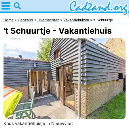
Home
Cadzand
Home
Cadzand
Overnachten
Vakantiehuizen
't Schuurtje
't Schuurtje - Vakantiehuis
Tips
Voor
kinderen
Overnachten
Appartementen
Campings
Hotels
Vakantiehuizen
-
Knus vakantiehuisje in Nieuwvliet