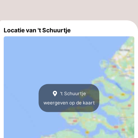
Veere
-
Domburg
-
Locatie van 't Schuurtje
Zoutelande
-
Vlissingen
-
Middelburg
Zeeuws-
Vlaanderen
-
't Schuurtje
Nieuwvliet
-
weergeven op de kaart
Breskens
-
Sluis
-
Cadzand-
-