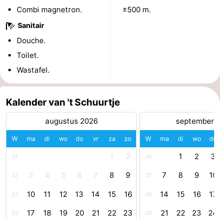
Combi magnetron.
±500 m.
Zwembaden
-
Sanitair
Fietsen
-
Douche.
Toilet.
Wandelen
-
Wastafel.
Paardrijden
-
Kalender van 't Schuurtje
Golfbanen
-
augustus 2026
september 
Surfen
Eten
W
ma
di
wo
do
vr
za
zo
W
ma
di
wo
do
en
Haaientanden
1
2
1
2
3
31
36
drinken
Zeehonden
3
4
5
6
7
8
9
7
8
9
10
32
37
Evenementen
10
11
12
13
14
15
16
14
15
16
17
33
38
17
18
19
20
21
22
23
21
22
23
24
Praktisch
34
39