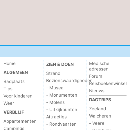
Contact
Home
Medische
ZIEN & DOEN
adressen
ALGEMEEN
Strand
Forum
Bezienswaardigheden
Badplaats
Reisboekenwinkel
- Musea
Tips
Nieuws
- Monumenten
Voor kinderen
DAGTRIPS
- Molens
Weer
Zeeland
- Uitkijkpunten
VERBLIJF
Walcheren
Attracties
Appartementen
- Veere
- Rondvaarten
Campings