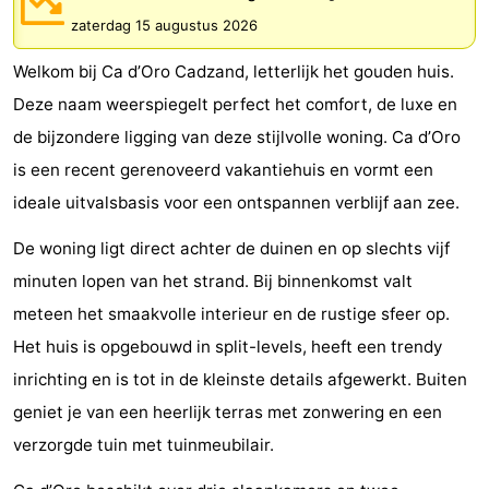
zaterdag 15 augustus 2026
Bad
-
Welkom bij Ca d’Oro Cadzand, letterlijk het gouden huis.
Meersee
Beach
-
Deze naam weerspiegelt perfect het comfort, de luxe en
Resort
De
-
de bijzondere ligging van deze stijlvolle woning. Ca d’Oro
is een recent gerenoveerd vakantiehuis en vormt een
Nieuwvliet-
Meulinge
EuroParcs
-
ideale uitvalsbasis voor een ontspannen verblijf aan zee.
Bad
Cadzand
Hoogduin
-
De woning ligt direct achter de duinen en op slechts vijf
Noordzee
-
minuten lopen van het strand. Bij binnenkomst valt
meteen het smaakvolle interieur en de rustige sfeer op.
Résidence
Resort
-
Het huis is opgebouwd in split-levels, heeft een trendy
Cadzand-
Nieuwvliet-
Schoneveld
-
inrichting en is tot in de kleinste details afgewerkt. Buiten
geniet je van een heerlijk terras met zonwering en een
Bad
Bad
Strand
-
verzorgde tuin met tuinmeubilair.
Resort
Waterdunen
-