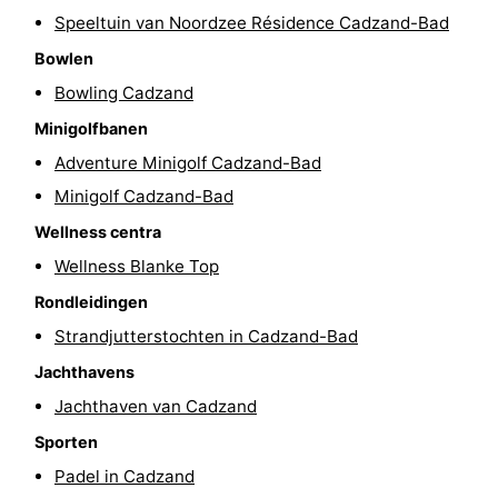
Speeltuin van Noordzee Résidence Cadzand-Bad
Veere
-
Bowlen
Domburg
-
Bowling Cadzand
Minigolfbanen
Zoutelande
-
Adventure Minigolf Cadzand-Bad
Vlissingen
-
Minigolf Cadzand-Bad
Wellness centra
Middelburg
Zeeuws-
Wellness Blanke Top
Vlaanderen
-
Rondleidingen
Strandjutterstochten in Cadzand-Bad
Nieuwvliet
-
Jachthavens
Breskens
-
Jachthaven van Cadzand
Sluis
-
Sporten
Padel in Cadzand
Cadzand-
-