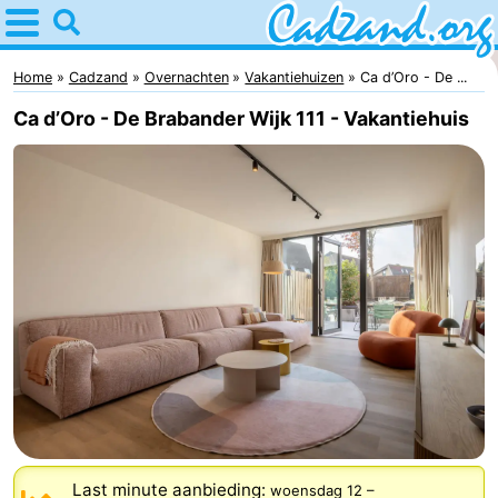
Home
Cadzand
Home
Cadzand
Overnachten
Vakantiehuizen
Ca d’Oro - De ...
Ca d’Oro - De Brabander Wijk 111 - Vakantiehuis
Tips
Voor
kinderen
Overnachten
Appartementen
Campings
Hotels
Vakantiehuizen
-
Last minute aanbieding:
woensdag 12
–