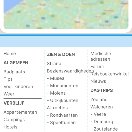
Home
Medische
ZIEN & DOEN
adressen
ALGEMEEN
Strand
Forum
Bezienswaardigheden
Badplaats
Reisboekenwinkel
- Musea
Tips
Nieuws
- Monumenten
Voor kinderen
DAGTRIPS
- Molens
Weer
Zeeland
- Uitkijkpunten
VERBLIJF
Walcheren
Attracties
Appartementen
- Veere
- Rondvaarten
Campings
- Domburg
- Speeltuinen
Hotels
- Zoutelande
-