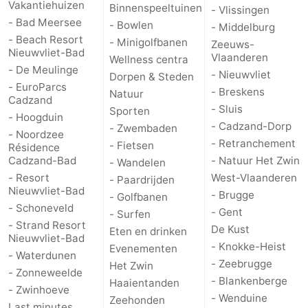
Vakantiehuizen
Binnenspeeltuinen
- Vlissingen
- Bad Meersee
- Bowlen
- Middelburg
- Beach Resort
- Minigolfbanen
Zeeuws-
Nieuwvliet-Bad
Vlaanderen
Wellness centra
- De Meulinge
- Nieuwvliet
Dorpen & Steden
- EuroParcs
- Breskens
Natuur
Cadzand
- Sluis
Sporten
- Hoogduin
- Cadzand-Dorp
- Zwembaden
- Noordzee
- Retranchement
- Fietsen
Résidence
Cadzand-Bad
- Natuur Het Zwin
- Wandelen
- Resort
West-Vlaanderen
- Paardrijden
Nieuwvliet-Bad
- Brugge
- Golfbanen
- Schoneveld
- Gent
- Surfen
- Strand Resort
De Kust
Eten en drinken
Nieuwvliet-Bad
- Knokke-Heist
Evenementen
- Waterdunen
- Zeebrugge
Het Zwin
- Zonneweelde
- Blankenberge
Haaientanden
- Zwinhoeve
- Wenduine
Zeehonden
Last minutes