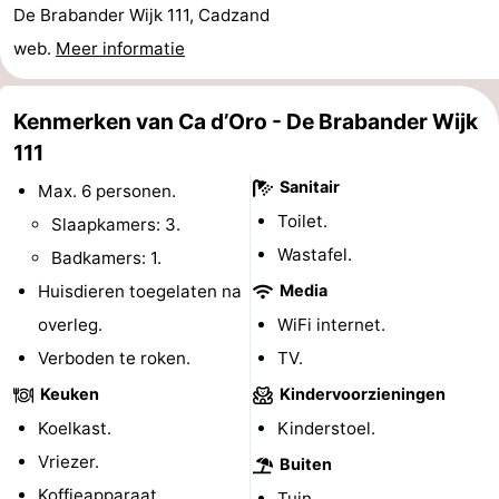
De Brabander Wijk 111, Cadzand
Zwembaden
-
web.
Meer informatie
Fietsen
-
Kenmerken van Ca d’Oro - De Brabander Wijk
Wandelen
-
111
Paardrijden
-
Sanitair
Max. 6 personen.
Toilet.
Slaapkamers: 3.
Golfbanen
-
Wastafel.
Badkamers: 1.
Surfen
Eten
Huisdieren toegelaten na
Media
overleg.
WiFi internet.
en
Haaientanden
Verboden te roken.
TV.
drinken
Zeehonden
Keuken
Kindervoorzieningen
Koelkast.
Kinderstoel.
Evenementen
Vriezer.
Buiten
Praktisch
Koffieapparaat.
Tuin.