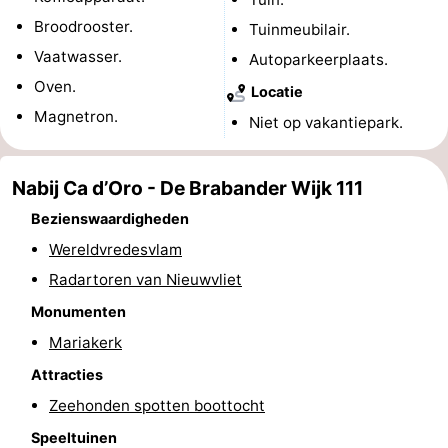
Broodrooster.
Tuinmeubilair.
Forum
Vaatwasser.
Autoparkeerplaats.
Reisboekenwinkel
Oven.
Locatie
Magnetron.
Nieuws
Niet op vakantiepark.
Route
Nabij Ca d’Oro - De Brabander Wijk 111
-
Bezienswaardigheden
Wereldvredesvlam
Parkeren
Medische
Radartoren van Nieuwvliet
adressen
Regio
Monumenten
Mariakerk
Zeeland
Attracties
Walcheren
Zeehonden spotten boottocht
-
Speeltuinen