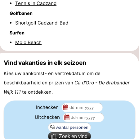
Tennis in Cadzand
Dorp
Retranchement
-
Golfbanen
Shortgolf Cadzand-Bad
Natuur
West-
Surfen
Het
Vlaanderen
-
Moio Beach
Zwin
Brugge
-
Vind vakanties in elk seizoen
Gent
De
Kies uw aankomst- en vertrekdatum om de
Kust
-
beschikbaarheid en prijzen van
Ca d’Oro - De Brabander
Wijk 111
te ontdekken.
Knokke-
-
Inchecken
Heist
Zeebrugge
-
Uitchecken
Blankenberge
-
Zoek en vind
Wenduine
Weer