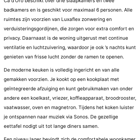
Ca d’Oro beschikt over drie slaapkamers en twee
Nieuwvliet-
Zonneweelde
-
badkamers en is geschikt voor maximaal 6 personen. Alle
ruimtes zijn voorzien van Luxaflex zonwering en
Bad
Zwinhoeve
Last
verduisteringsgordijnen, die zorgen voor extra comfort en
minutes
Strand
privacy. Daarnaast is de woning uitgerust met continue
ventilatie en luchtzuivering, waardoor je ook ’s nachts kunt
Zien
genieten van frisse lucht zonder de ramen te openen.
&
Bezienswaardigheden
De moderne keuken is volledig ingericht en van alle
doen
-
gemakken voorzien. Je kookt op een kookplaat met
geïntegreerde afzuiging en kunt gebruikmaken van onder
Musea
-
andere een koelkast, vriezer, koffieapparaat, broodrooster,
Monumenten
-
vaatwasser, oven en magnetron. Tijdens het koken luister
je ontspannen naar muziek via Sonos. De gezellige
Molens
-
eettafel nodigt uit tot lange diners samen.
Uitkijkpunten
Attracties
Een niveau lager bevindt zich de comfortabele woonkamer