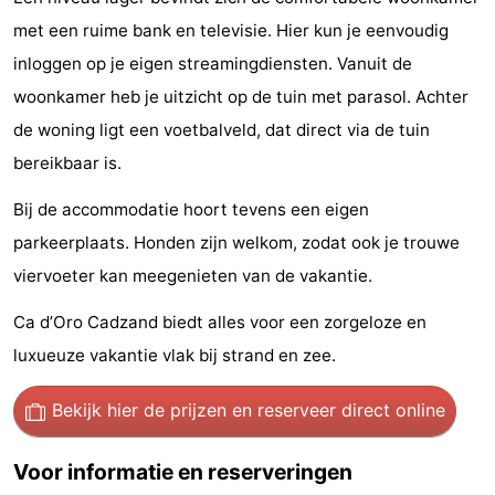
met een ruime bank en televisie. Hier kun je eenvoudig
-
inloggen op je eigen streamingdiensten. Vanuit de
Rondvaarten
-
woonkamer heb je uitzicht op de tuin met parasol. Achter
de woning ligt een voetbalveld, dat direct via de tuin
Speeltuinen
-
bereikbaar is.
Binnenspeeltuinen
-
Bij de accommodatie hoort tevens een eigen
Bowlen
-
parkeerplaats. Honden zijn welkom, zodat ook je trouwe
viervoeter kan meegenieten van de vakantie.
Minigolfbanen
Wellness
Ca d’Oro Cadzand biedt alles voor een zorgeloze en
centra
Dorpen
luxueuze vakantie vlak bij strand en zee.
&
Natuur
Bekijk hier de prijzen
en reserveer direct online
Steden
Sporten
Voor informatie en reserveringen
-