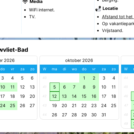
Media
Locatie
WiFi internet.
TV.
Afstand tot het 
Op vakantiepark
Vrijstaand.
wvliet-Bad
er 2026
oktober 2026
do
vr
za
zo
W
ma
di
wo
do
vr
za
zo
W
3
4
5
6
1
2
3
4
40
44
10
11
12
13
5
6
7
8
9
10
11
41
45
17
18
19
20
12
13
14
15
16
17
18
42
46
24
25
26
27
19
20
21
22
23
24
25
43
47
26
27
28
29
30
31
44
48
49