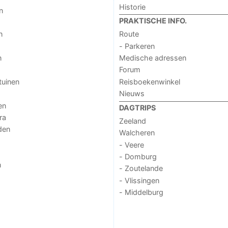
Historie
n
PRAKTISCHE INFO.
n
Route
- Parkeren
n
Medische adressen
Forum
tuinen
Reisboekenwinkel
Nieuws
en
DAGTRIPS
ra
Zeeland
den
Walcheren
- Veere
- Domburg
n
- Zoutelande
- Vlissingen
- Middelburg