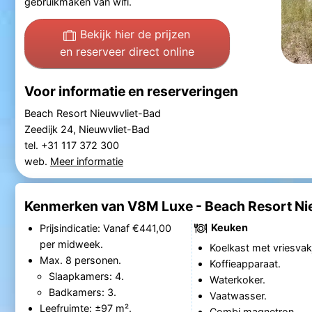
gebruikmaken van wifi.
Bekijk hier de prijzen
en reserveer direct online
Voor informatie en reserveringen
Beach Resort Nieuwvliet-Bad
Zeedijk 24, Nieuwvliet-Bad
tel. +31 117 372 300
web.
Meer informatie
Kenmerken van V8M Luxe - Beach Resort Ni
Keuken
Prijsindicatie: Vanaf €441,00
per midweek.
Koelkast met vriesvak
Max. 8 personen.
Koffieapparaat.
Slaapkamers: 4.
Waterkoker.
Badkamers: 3.
Vaatwasser.
Leefruimte: ±97 m².
Combi magnetron.