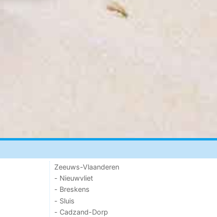
Zeeuws-Vlaanderen
- Nieuwvliet
- Breskens
- Sluis
- Cadzand-Dorp