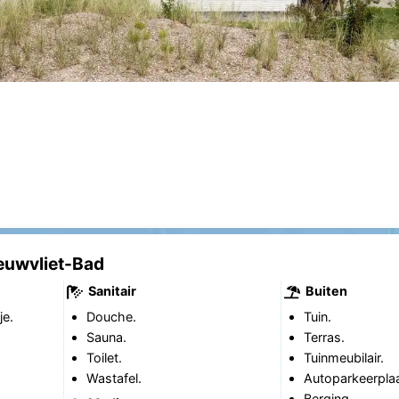
euwvliet-Bad
Sanitair
Buiten
je.
Douche.
Tuin.
Sauna.
Terras.
Toilet.
Tuinmeubilair.
Wastafel.
Autoparkeerplaa
Berging.