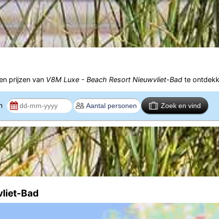
n prijzen van
V8M Luxe - Beach Resort Nieuwvliet-Bad
te ontdekk
en
Zoek en vind
vliet-Bad