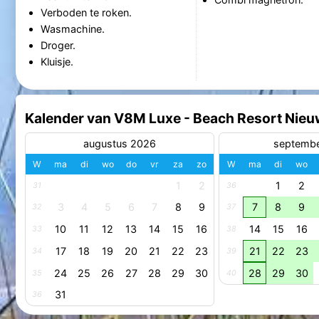
Verboden te roken.
Wasmachine.
Droger.
Kluisje.
Kalender van V8M Luxe - Beach Resort Nieu
augustus 2026
septemb
W
ma
di
wo
do
vr
za
zo
W
ma
di
wo
1
2
1
2
31
36
3
4
5
6
7
8
9
7
8
9
32
37
10
11
12
13
14
15
16
14
15
16
33
38
17
18
19
20
21
22
23
21
22
23
34
39
24
25
26
27
28
29
30
28
29
30
35
40
31
36