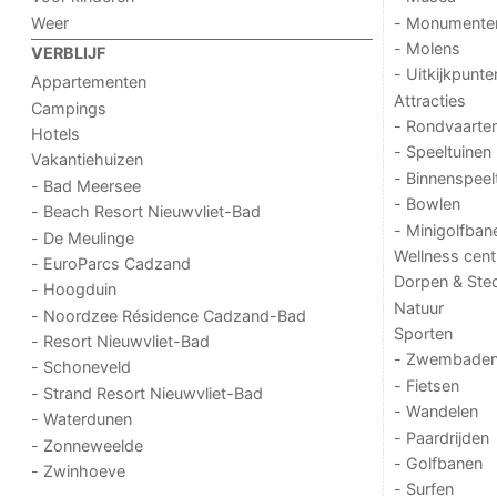
Weer
- Monumente
- Molens
VERBLIJF
- Uitkijkpunte
Appartementen
Attracties
Campings
- Rondvaarte
Hotels
- Speeltuinen
Vakantiehuizen
- Binnenspeel
- Bad Meersee
- Bowlen
- Beach Resort Nieuwvliet-Bad
- Minigolfban
- De Meulinge
Wellness cent
- EuroParcs Cadzand
Dorpen & Ste
- Hoogduin
Natuur
- Noordzee Résidence Cadzand-Bad
Sporten
- Resort Nieuwvliet-Bad
- Zwembade
- Schoneveld
- Fietsen
- Strand Resort Nieuwvliet-Bad
- Wandelen
- Waterdunen
- Paardrijden
- Zonneweelde
- Golfbanen
- Zwinhoeve
- Surfen