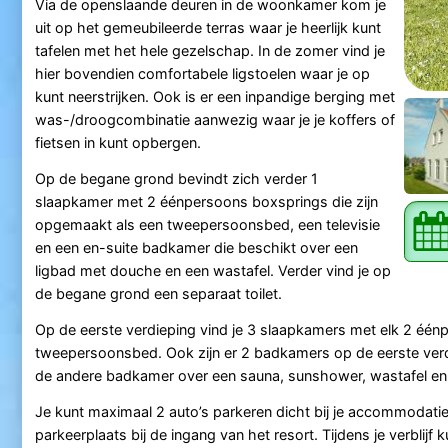
Via de openslaande deuren in de woonkamer kom je
uit op het gemeubileerde terras waar je heerlijk kunt
tafelen met het hele gezelschap. In de zomer vind je
hier bovendien comfortabele ligstoelen waar je op
kunt neerstrijken. Ook is er een inpandige berging met
was-/droogcombinatie aanwezig waar je je koffers of
fietsen in kunt opbergen.
Op de begane grond bevindt zich verder 1
slaapkamer met 2 éénpersoons boxsprings die zijn
opgemaakt als een tweepersoonsbed, een televisie
en een en-suite badkamer die beschikt over een
ligbad met douche en een wastafel. Verder vind je op
de begane grond een separaat toilet.
Op de eerste verdieping vind je 3 slaapkamers met elk 2 éé
tweepersoonsbed. Ook zijn er 2 badkamers op de eerste ver
de andere badkamer over een sauna, sunshower, wastafel en toil
Je kunt maximaal 2 auto’s parkeren dicht bij je accommodatie
parkeerplaats bij de ingang van het resort. Tijdens je verblijf 