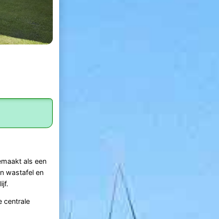
emaakt als een
n wastafel en
jf.
 centrale