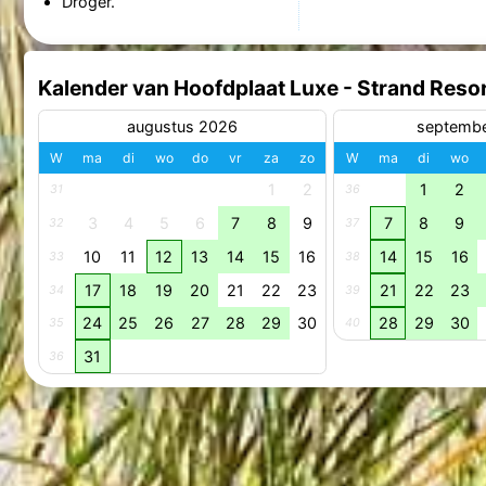
Droger.
Kalender van Hoofdplaat Luxe - Strand Reso
augustus 2026
septemb
W
ma
di
wo
do
vr
za
zo
W
ma
di
wo
1
2
1
2
31
36
3
4
5
6
7
8
9
7
8
9
32
37
10
11
12
13
14
15
16
14
15
16
33
38
17
18
19
20
21
22
23
21
22
23
34
39
24
25
26
27
28
29
30
28
29
30
35
40
31
36