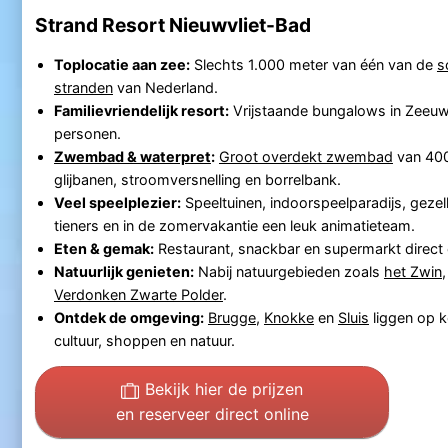
Strand Resort Nieuwvliet-Bad
Toplocatie aan zee:
Slechts 1.000 meter van één van de
s
stranden
van Nederland.
Familievriendelijk resort:
Vrijstaande bungalows in Zeeuws
personen.
Zwembad & waterpret
:
Groot overdekt zwembad
van 400
glijbanen, stroomversnelling en borrelbank.
Veel speelplezier:
Speeltuinen, indoorspeelparadijs, geze
tieners en in de zomervakantie een leuk animatieteam.
Eten & gemak:
Restaurant, snackbar en supermarkt direct 
Natuurlijk genieten:
Nabij natuurgebieden zoals
het Zwin
Verdonken Zwarte Polder
.
Ontdek de omgeving:
Brugge
,
Knokke
en
Sluis
liggen op k
cultuur, shoppen en natuur.
Bekijk hier de prijzen
en reserveer direct online