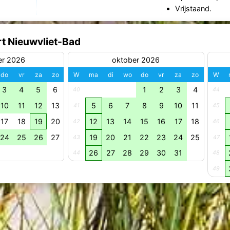
Vrijstaand.
rt Nieuwvliet-Bad
er 2026
oktober 2026
do
vr
za
zo
W
ma
di
wo
do
vr
za
zo
W
3
4
5
6
1
2
3
4
40
44
10
11
12
13
5
6
7
8
9
10
11
41
45
17
18
19
20
12
13
14
15
16
17
18
42
46
24
25
26
27
19
20
21
22
23
24
25
43
47
26
27
28
29
30
31
44
48
49