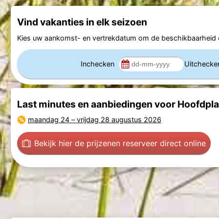
Vind vakanties in elk seizoen
Kies uw aankomst- en vertrekdatum om de beschikbaarheid e
Inchecken
Uitcheck
Last minutes en aanbiedingen voor Hoofdpla
maandag 24
–
vrijdag 28 augustus 2026
Bekijk hier de prijzen
en reserveer direct online