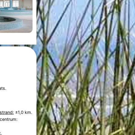
ts.
strand:
±1,0 km.
 centrum:
.