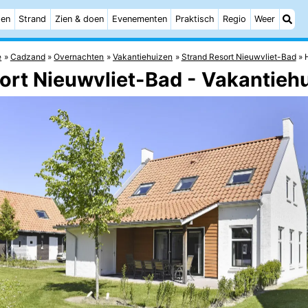
ten
Strand
Zien & doen
Evenementen
Praktisch
Regio
Weer
e
Cadzand
Overnachten
Vakantiehuizen
Strand Resort Nieuwvliet-Bad
ort Nieuwvliet-Bad - Vakantieh