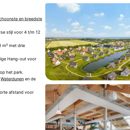
choonste en breedste
e stijl voor 4 t/m 12
 m² met drie
llige Hang-out voor
op het park.
,
Waterdunen
en de
orte afstand voor