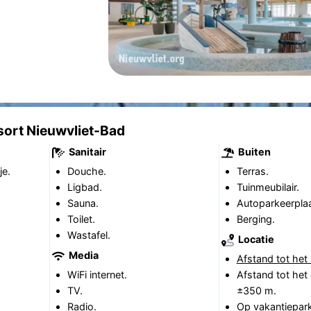
sort Nieuwvliet-Bad
Sanitair
Buiten
je.
Douche.
Terras.
Ligbad.
Tuinmeubilair.
Sauna.
Autoparkeerplaa
Toilet.
Berging.
Wastafel.
Locatie
Media
Afstand tot het 
WiFi internet.
Afstand tot het
TV.
±350 m.
Radio.
Op vakantiepark