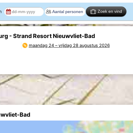
en
Zoek en vind
rg - Strand Resort Nieuwvliet-Bad
maandag 24
–
vrijdag 28 augustus 2026
uwvliet-Bad