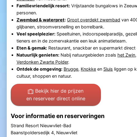
Familievriendelijk resort:
Vrijstaande bungalows in Zeeuws
personen.
Zwembad & waterpret
:
Groot overdekt zwembad
van 400
glijbanen, stroomversnelling en borrelbank.
Veel speelplezier:
Speeltuinen, indoorspeelparadijs, geze
tieners en in de zomervakantie een leuk animatieteam.
Eten & gemak:
Restaurant, snackbar en supermarkt direct 
Natuurlijk genieten:
Nabij natuurgebieden zoals
het Zwin
Verdonken Zwarte Polder
.
Ontdek de omgeving:
Brugge
,
Knokke
en
Sluis
liggen op k
cultuur, shoppen en natuur.
Bekijk hier de prijzen
en reserveer direct online
Voor informatie en reserveringen
Strand Resort Nieuwvliet-Bad
Baanstpoldersedijk 4, Nieuwvliet