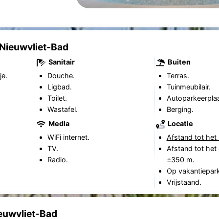
Nieuwvliet-Bad
Sanitair
Buiten
je.
Douche.
Terras.
Ligbad.
Tuinmeubilair.
Toilet.
Autoparkeerplaa
Wastafel.
Berging.
Media
Locatie
WiFi internet.
Afstand tot het 
TV.
Afstand tot het
Radio.
±350 m.
Op vakantiepark
Vrijstaand.
euwvliet-Bad