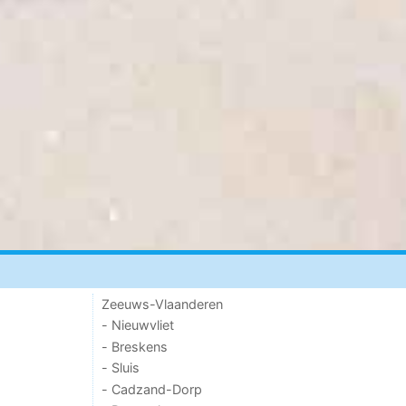
Zeeuws-Vlaanderen
- Nieuwvliet
- Breskens
- Sluis
- Cadzand-Dorp