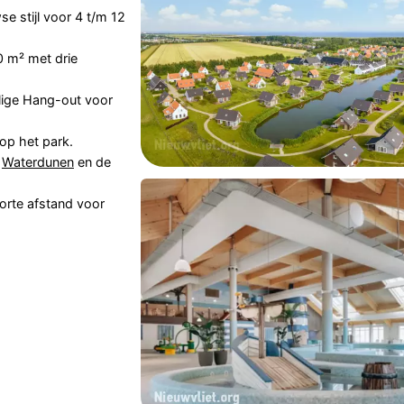
e stijl voor 4 t/m 12
 m² met drie
llige Hang-out voor
op het park.
,
Waterdunen
en de
orte afstand voor