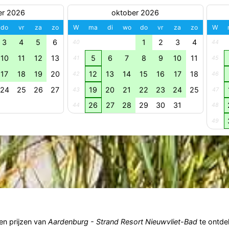
er 2026
oktober 2026
do
vr
za
zo
W
ma
di
wo
do
vr
za
zo
W
3
4
5
6
1
2
3
4
40
44
10
11
12
13
5
6
7
8
9
10
11
41
45
17
18
19
20
12
13
14
15
16
17
18
42
46
24
25
26
27
19
20
21
22
23
24
25
43
47
26
27
28
29
30
31
44
48
49
n prijzen van
Aardenburg - Strand Resort Nieuwvliet-Bad
te ontde