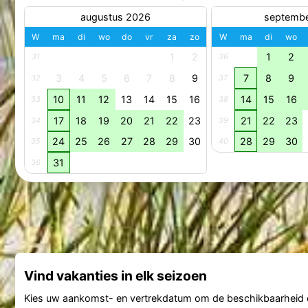
augustus 2026
septemb
W
ma
di
wo
do
vr
za
zo
W
ma
di
wo
1
2
1
2
31
36
3
4
5
6
7
8
9
7
8
9
32
37
10
11
12
13
14
15
16
14
15
16
33
38
17
18
19
20
21
22
23
21
22
23
34
39
24
25
26
27
28
29
30
28
29
30
35
40
31
36
Vind vakanties in elk seizoen
Kies uw aankomst- en vertrekdatum om de beschikbaarheid e