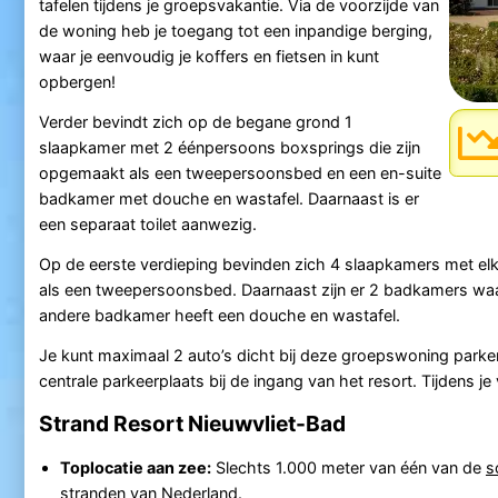
tafelen tijdens je groepsvakantie. Via de voorzijde van
de woning heb je toegang tot een inpandige berging,
waar je eenvoudig je koffers en fietsen in kunt
opbergen!
Verder bevindt zich op de begane grond 1
slaapkamer met 2 éénpersoons boxsprings die zijn
opgemaakt als een tweepersoonsbed en een en-suite
badkamer met douche en wastafel. Daarnaast is er
een separaat toilet aanwezig.
Op de eerste verdieping bevinden zich 4 slaapkamers met e
als een tweepersoonsbed. Daarnaast zijn er 2 badkamers waa
andere badkamer heeft een douche en wastafel.
Je kunt maximaal 2 auto’s dicht bij deze groepswoning parke
centrale parkeerplaats bij de ingang van het resort. Tijdens je 
Strand Resort Nieuwvliet-Bad
Toplocatie aan zee:
Slechts 1.000 meter van één van de
s
stranden
van Nederland.