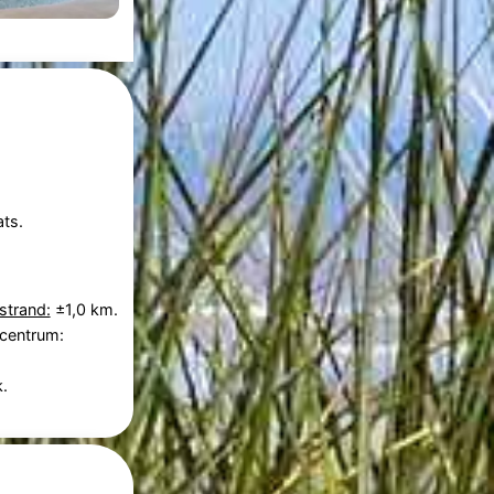
ts.
strand:
±1,0 km.
 centrum:
.