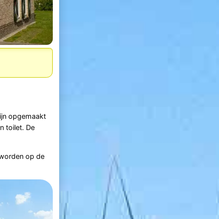
zijn opgemaakt
 toilet. De
 worden op de