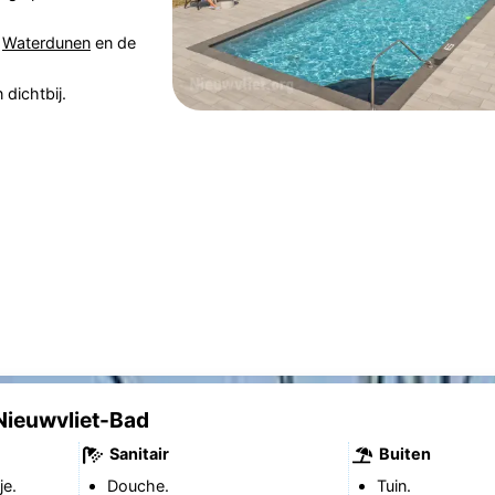
,
Waterdunen
en de
 dichtbij.
Nieuwvliet-Bad
Sanitair
Buiten
je.
Douche.
Tuin.