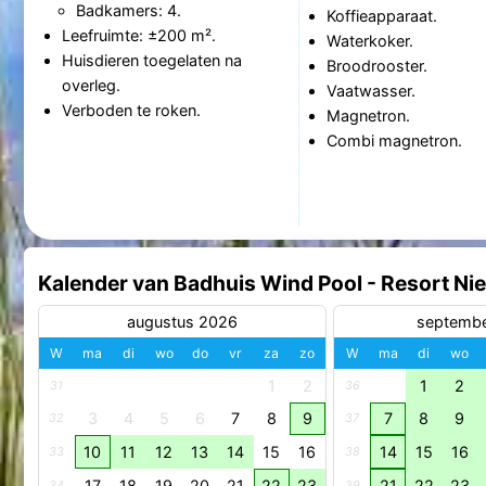
Badkamers: 4.
Koffieapparaat.
Leefruimte: ±200 m².
Waterkoker.
Huisdieren toegelaten na
Broodrooster.
overleg.
Vaatwasser.
Verboden te roken.
Magnetron.
Combi magnetron.
Kalender van Badhuis Wind Pool - Resort Ni
augustus 2026
septemb
W
ma
di
wo
do
vr
za
zo
W
ma
di
wo
1
2
1
2
31
36
3
4
5
6
7
8
9
7
8
9
32
37
10
11
12
13
14
15
16
14
15
16
33
38
17
18
19
20
21
22
23
21
22
23
34
39