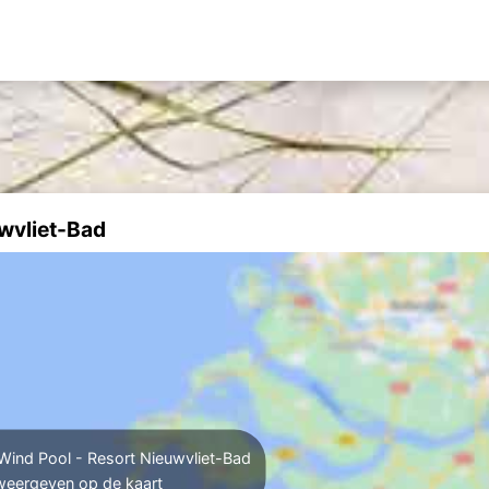
uwvliet-Bad
ind Pool - Resort Nieuwvliet-Bad
weergeven op de kaart