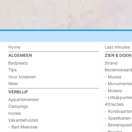
Home
Last minutes
ALGEMEEN
ZIEN & DOEN
Badplaats
Strand
Tips
Bezienswaar
Voor kinderen
- Musea
Weer
- Monumente
- Molens
VERBLIJF
- Uitkijkpunte
Appartementen
Attracties
Campings
- Rondvaarte
Hotels
- Speeltuinen
Vakantiehuizen
- Binnenspeel
- Bad Meersee
- Bowlen