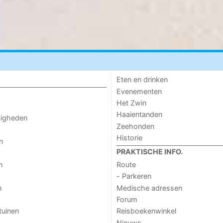
Eten en drinken
Evenementen
Het Zwin
Haaientanden
digheden
Zeehonden
Historie
n
PRAKTISCHE INFO.
n
Route
- Parkeren
n
Medische adressen
Forum
tuinen
Reisboekenwinkel
Nieuws