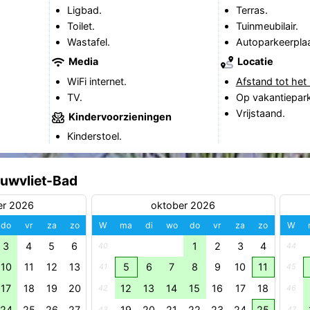
Ligbad.
Terras.
Toilet.
Tuinmeubilair.
Wastafel.
Autoparkeerplaa
Media
Locatie
WiFi internet.
Afstand tot het 
TV.
Op vakantiepark
Vrijstaand.
Kindervoorzieningen
Kinderstoel.
euwvliet-Bad
er 2026
oktober 2026
do
vr
za
zo
W
ma
di
wo
do
vr
za
zo
W
3
4
5
6
1
2
3
4
40
44
10
11
12
13
5
6
7
8
9
10
11
41
45
17
18
19
20
12
13
14
15
16
17
18
42
46
24
25
26
27
19
20
21
22
23
24
25
43
47