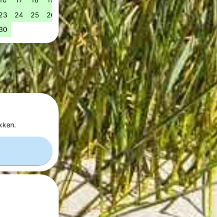
23
24
25
26
27
28
29
28
29
30
31
53
30
kken.