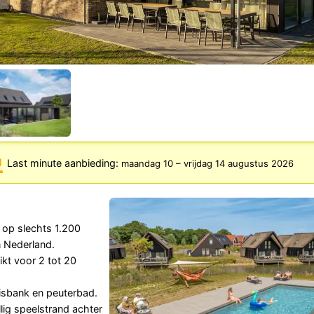
Last minute aanbieding:
maandag 10
–
vrijdag 14 augustus 2026
op slechts 1.200
 Nederland.
kt voor 2 tot 20
sbank en peuterbad.
lig speelstrand achter