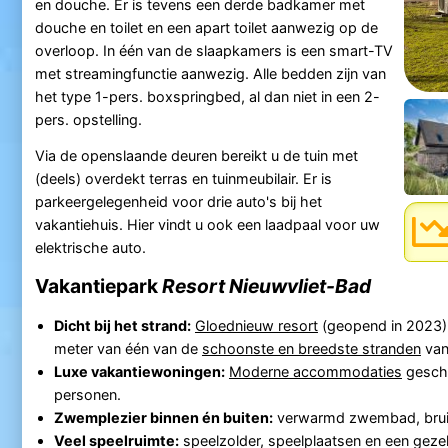
en douche. Er is tevens een derde badkamer met
douche en toilet en een apart toilet aanwezig op de
overloop. In één van de slaapkamers is een smart-TV
met streamingfunctie aanwezig. Alle bedden zijn van
het type 1-pers. boxspringbed, al dan niet in een 2-
pers. opstelling.
Via de openslaande deuren bereikt u de tuin met
(deels) overdekt terras en tuinmeubilair. Er is
parkeergelegenheid voor drie auto's bij het
vakantiehuis. Hier vindt u ook een laadpaal voor uw
elektrische auto.
Vakantiepark
Resort Nieuwvliet-Bad
Dicht bij het strand:
Gloednieuw resort
(geopend in 2023) 
meter van één van de
schoonste en breedste stranden
van
Luxe vakantiewoningen:
Moderne accommodaties
geschi
personen.
Zwemplezier binnen én buiten:
verwarmd zwembad, brui
Veel speelruimte:
speelzolder, speelplaatsen en een gezel