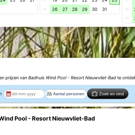
26
27
28
29
30
31
44
48
49
n prijzen van
Badhuis Wind Pool - Resort Nieuwvliet-Bad
te ontde
en
Zoek en vind
Wind Pool - Resort Nieuwvliet-Bad