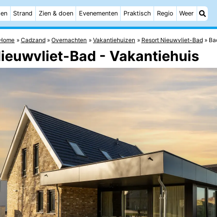
ten
Strand
Zien & doen
Evenementen
Praktisch
Regio
Weer
Home
Cadzand
Overnachten
Vakantiehuizen
Resort Nieuwvliet-Bad
Bad
ieuwvliet-Bad - Vakantiehuis