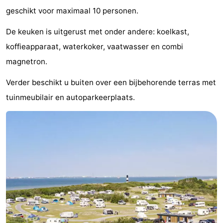
geschikt voor maximaal 10 personen.
Bad
-
De keuken is uitgerust met onder andere: koelkast,
Meersee
Beach
-
koffieapparaat, waterkoker, vaatwasser en combi
Resort
De
-
magnetron.
Nieuwvliet-
Meulinge
EuroParcs
-
Verder beschikt u buiten over een bijbehorende terras met
tuinmeubilair en autoparkeerplaats.
Bad
Cadzand
Hoogduin
-
Noordzee
-
Résidence
Resort
-
Cadzand-
Nieuwvliet-
Schoneveld
-
Bad
Bad
Strand
-
Resort
Waterdunen
-