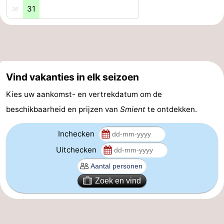
31
36
Forum
Reisboekenwinkel
Nieuws
Vind vakanties in elk seizoen
Route
Kies uw aankomst- en vertrekdatum om de
-
beschikbaarheid en prijzen van
Smient
te ontdekken.
Parkeren
Medische
Inchecken
Uitchecken
adressen
Regio
Zeeland
Zoek en vind
Walcheren
-