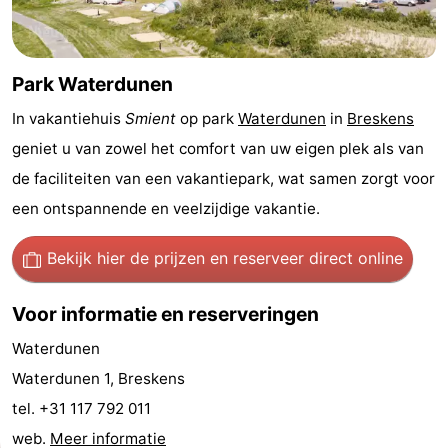
Nieuwvliet-
Zonneweelde
-
Bad
Zwinhoeve
Last
Park Waterdunen
minutes
Strand
In vakantiehuis
Smient
op park
Waterdunen
in
Breskens
geniet u van zowel het comfort van uw eigen plek als van
Zien
de faciliteiten van een vakantiepark, wat samen zorgt voor
&
Bezienswaardigheden
een ontspannende en veelzijdige vakantie.
doen
-
Bekijk hier de prijzen
en reserveer direct online
Musea
-
Voor informatie en reserveringen
Monumenten
-
Waterdunen
Waterdunen 1, Breskens
Molens
-
tel. +31 117 792 011
Uitkijkpunten
Attracties
web.
Meer informatie