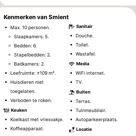
-
Kenmerken van Smient
Rondvaarten
-
Sanitair
Max. 10 personen.
Douche.
Speeltuinen
-
Slaapkamers: 5.
Toilet.
Bedden: 6.
Binnenspeeltuinen
-
Wastafel.
Stapelbedden: 2.
Bowlen
-
Badkamers: 2.
Media
Leefruimte: ±109 m².
WiFi internet.
Minigolfbanen
Wellness
Huisdieren niet
TV.
centra
Dorpen
toegelaten.
Buiten
Verboden te roken.
Terras.
&
Natuur
Keuken
Tuinmeubilair.
Steden
Sporten
Koelkast met vriesvakje.
Autoparkeerplaats.
Koffieapparaat.
Locatie
-