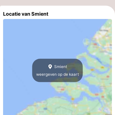
Veere
-
Locatie van Smient
Domburg
-
Zoutelande
-
Vlissingen
-
Middelburg
Zeeuws-
Smient
Vlaanderen
-
weergeven op de kaart
Nieuwvliet
-
Breskens
-
Sluis
-
Cadzand-
-