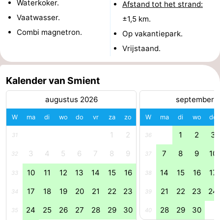
Waterkoker.
Afstand tot het strand:
Zwembaden
-
Vaatwasser.
±1,5 km.
Combi magnetron.
Op vakantiepark.
Fietsen
-
Vrijstaand.
Wandelen
-
Kalender van Smient
Paardrijden
-
augustus 2026
september 
Golfbanen
-
W
ma
di
wo
do
vr
za
zo
W
ma
di
wo
do
Surfen
Eten
1
2
1
2
3
31
36
en
Haaientanden
3
4
5
6
7
8
9
7
8
9
10
32
37
drinken
Zeehonden
10
11
12
13
14
15
16
14
15
16
17
33
38
17
18
19
20
21
22
23
21
22
23
24
Evenementen
34
39
24
25
26
27
28
29
30
28
29
30
35
40
Praktisch