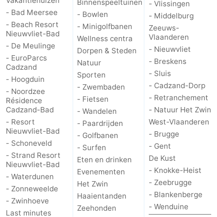
Vakantiehuizen
Binnenspeeltuinen
- Vlissingen
- Bad Meersee
- Bowlen
- Middelburg
- Beach Resort
- Minigolfbanen
Zeeuws-
Nieuwvliet-Bad
Vlaanderen
Wellness centra
- De Meulinge
- Nieuwvliet
Dorpen & Steden
- EuroParcs
- Breskens
Natuur
Cadzand
- Sluis
Sporten
- Hoogduin
- Cadzand-Dorp
- Zwembaden
- Noordzee
- Retranchement
- Fietsen
Résidence
Cadzand-Bad
- Natuur Het Zwin
- Wandelen
- Resort
West-Vlaanderen
- Paardrijden
Nieuwvliet-Bad
- Brugge
- Golfbanen
- Schoneveld
- Gent
- Surfen
- Strand Resort
De Kust
Eten en drinken
Nieuwvliet-Bad
- Knokke-Heist
Evenementen
- Waterdunen
- Zeebrugge
Het Zwin
- Zonneweelde
- Blankenberge
Haaientanden
- Zwinhoeve
- Wenduine
Zeehonden
Last minutes