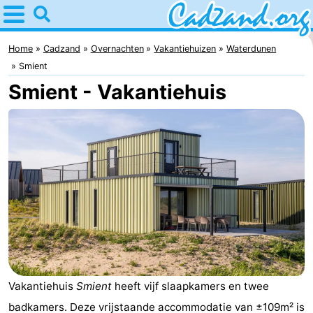
Home
Cadzand
Home
Cadzand
Overnachten
Vakantiehuizen
Waterdunen
Smient
Tips
Smient - Vakantiehuis
Voor
kinderen
Overnachten
Appartementen
Campings
Hotels
Vakantiehuizen
Vakantiehuis
Smient
heeft vijf slaapkamers en twee
-
badkamers. Deze vrijstaande accommodatie van ±109m² is