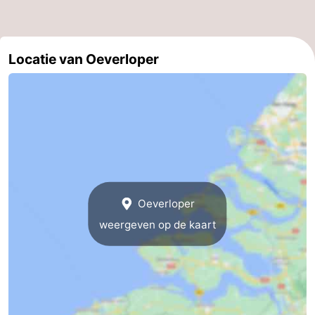
Veere
-
Domburg
-
Locatie van Oeverloper
Zoutelande
-
Vlissingen
-
Middelburg
Zeeuws-
Vlaanderen
-
Oeverloper
Nieuwvliet
-
weergeven op de kaart
Breskens
-
Sluis
-
Cadzand-
-