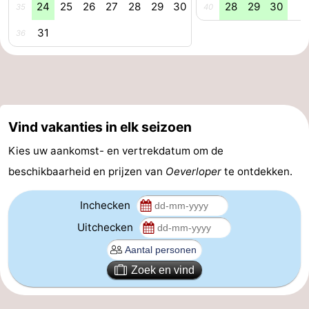
24
25
26
27
28
29
30
28
29
30
35
40
Forum
31
36
Reisboekenwinkel
Nieuws
Route
Vind vakanties in elk seizoen
-
Kies uw aankomst- en vertrekdatum om de
beschikbaarheid en prijzen van
Oeverloper
te ontdekken.
Parkeren
Medische
Inchecken
adressen
Regio
Uitchecken
Zeeland
Zoek en vind
Walcheren
-