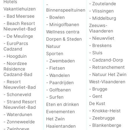
Hotels
- Zoutelande
-
Vakantiehuizen
Binnenspeeltuinen
- Vlissingen
- Bad Meersee
- Bowlen
- Middelburg
- Beach Resort
- Minigolfbanen
Zeeuws-
Nieuwvliet-Bad
Vlaanderen
Wellness centra
- De Meulinge
- Nieuwvliet
Dorpen & Steden
- EuroParcs
- Breskens
Natuur
Cadzand
- Sluis
Sporten
- Hoogduin
- Cadzand-Dorp
- Zwembaden
- Noordzee
- Retranchement
- Fietsen
Résidence
Cadzand-Bad
- Natuur Het Zwin
- Wandelen
- Resort
West-Vlaanderen
- Paardrijden
Nieuwvliet-Bad
- Brugge
- Golfbanen
- Schoneveld
- Gent
- Surfen
- Strand Resort
De Kust
Eten en drinken
Nieuwvliet-Bad
- Knokke-Heist
Evenementen
- Waterdunen
- Zeebrugge
Het Zwin
- Zonneweelde
- Blankenberge
Haaientanden
- Zwinhoeve