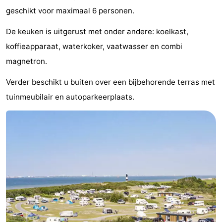
geschikt voor maximaal 6 personen.
Bad
-
De keuken is uitgerust met onder andere: koelkast,
Meersee
Beach
-
koffieapparaat, waterkoker, vaatwasser en combi
Resort
De
-
magnetron.
Nieuwvliet-
Meulinge
EuroParcs
-
Verder beschikt u buiten over een bijbehorende terras met
tuinmeubilair en autoparkeerplaats.
Bad
Cadzand
Hoogduin
-
Noordzee
-
Résidence
Resort
-
Cadzand-
Nieuwvliet-
Schoneveld
-
Bad
Bad
Strand
-
Resort
Waterdunen
-