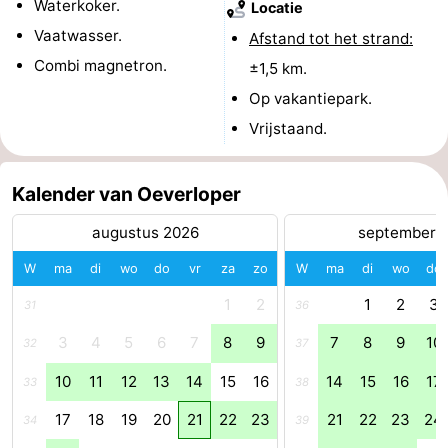
Waterkoker.
Locatie
Zwembaden
-
Vaatwasser.
Afstand tot het strand:
Combi magnetron.
±1,5 km.
Fietsen
-
Op vakantiepark.
Wandelen
-
Vrijstaand.
Paardrijden
-
Kalender van Oeverloper
Golfbanen
-
augustus 2026
september 
Surfen
Eten
W
ma
di
wo
do
vr
za
zo
W
ma
di
wo
do
en
Haaientanden
1
2
1
2
3
31
36
3
4
5
6
7
8
9
7
8
9
10
drinken
Zeehonden
32
37
10
11
12
13
14
15
16
14
15
16
17
33
38
Evenementen
17
18
19
20
21
22
23
21
22
23
24
34
39
Praktisch