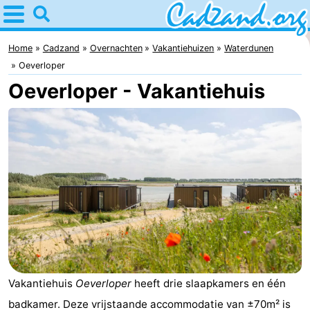
Home
Cadzand
Home
Cadzand
Overnachten
Vakantiehuizen
Waterdunen
Oeverloper
Tips
Oeverloper - Vakantiehuis
Voor
kinderen
Overnachten
Appartementen
Campings
Hotels
Vakantiehuizen
Vakantiehuis
Oeverloper
heeft drie slaapkamers en één
-
badkamer. Deze vrijstaande accommodatie van ±70m² is