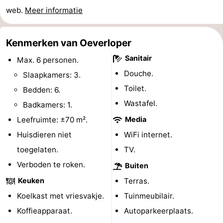
web.
Meer informatie
-
Rondvaarten
-
Kenmerken van Oeverloper
Sanitair
Speeltuinen
-
Max. 6 personen.
Douche.
Slaapkamers: 3.
Binnenspeeltuinen
-
Toilet.
Bedden: 6.
Wastafel.
Bowlen
-
Badkamers: 1.
Leefruimte: ±70 m².
Media
Minigolfbanen
Wellness
Huisdieren niet
WiFi internet.
centra
Dorpen
toegelaten.
TV.
Verboden te roken.
Buiten
&
Natuur
Keuken
Terras.
Steden
Sporten
Koelkast met vriesvakje.
Tuinmeubilair.
Koffieapparaat.
Autoparkeerplaats.
-