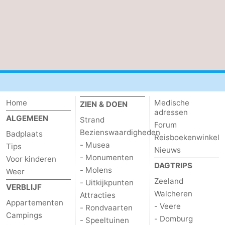
Contact
Home
Medische
ZIEN & DOEN
adressen
ALGEMEEN
Strand
Forum
Bezienswaardigheden
Badplaats
Reisboekenwinkel
- Musea
Tips
Nieuws
- Monumenten
Voor kinderen
DAGTRIPS
- Molens
Weer
Zeeland
- Uitkijkpunten
VERBLIJF
Walcheren
Attracties
Appartementen
- Veere
- Rondvaarten
Campings
- Domburg
- Speeltuinen