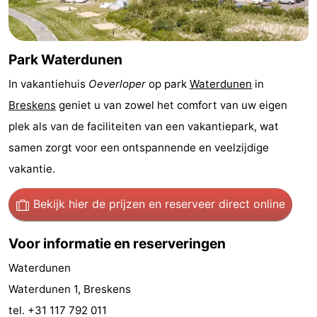
Nieuwvliet-
Zonneweelde
-
Bad
Zwinhoeve
Last
Park Waterdunen
minutes
Strand
In vakantiehuis
Oeverloper
op park
Waterdunen
in
Breskens
geniet u van zowel het comfort van uw eigen
Zien
plek als van de faciliteiten van een vakantiepark, wat
&
Bezienswaardigheden
samen zorgt voor een ontspannende en veelzijdige
vakantie.
doen
-
Bekijk hier de prijzen
en reserveer direct online
Musea
-
Voor informatie en reserveringen
Monumenten
-
Waterdunen
Molens
-
Waterdunen 1, Breskens
Uitkijkpunten
Attracties
tel. +31 117 792 011