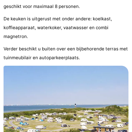
geschikt voor maximaal 8 personen.
Bad
-
De keuken is uitgerust met onder andere: koelkast,
Meersee
Beach
-
koffieapparaat, waterkoker, vaatwasser en combi
Resort
De
-
magnetron.
Nieuwvliet-
Meulinge
EuroParcs
-
Verder beschikt u buiten over een bijbehorende terras met
tuinmeubilair en autoparkeerplaats.
Bad
Cadzand
Hoogduin
-
Noordzee
-
Résidence
Resort
-
Cadzand-
Nieuwvliet-
Schoneveld
-
Bad
Bad
Strand
-
Resort
Waterdunen
-