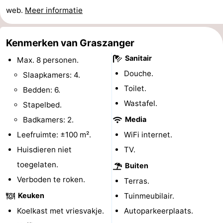
web.
Meer informatie
-
Rondvaarten
-
Kenmerken van Graszanger
Sanitair
Speeltuinen
-
Max. 8 personen.
Douche.
Slaapkamers: 4.
Binnenspeeltuinen
-
Toilet.
Bedden: 6.
Wastafel.
Bowlen
-
Stapelbed.
Badkamers: 2.
Media
Minigolfbanen
Wellness
Leefruimte: ±100 m².
WiFi internet.
centra
Dorpen
Huisdieren niet
TV.
toegelaten.
Buiten
&
Natuur
Verboden te roken.
Terras.
Steden
Sporten
Keuken
Tuinmeubilair.
Koelkast met vriesvakje.
Autoparkeerplaats.
-