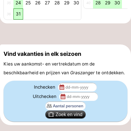
24
25
26
27
28
29
30
28
29
30
35
40
Forum
31
36
Reisboekenwinkel
Nieuws
Route
Vind vakanties in elk seizoen
-
Kies uw aankomst- en vertrekdatum om de
beschikbaarheid en prijzen van
Graszanger
te ontdekken.
Parkeren
Medische
Inchecken
adressen
Regio
Uitchecken
Zeeland
Zoek en vind
Walcheren
-