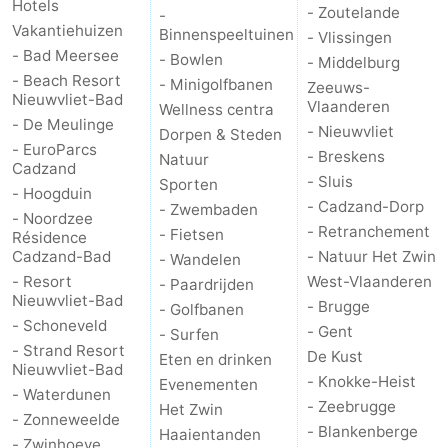
Hotels
- Zoutelande
-
Vakantiehuizen
Binnenspeeltuinen
- Vlissingen
- Bad Meersee
- Bowlen
- Middelburg
- Beach Resort
- Minigolfbanen
Zeeuws-
Nieuwvliet-Bad
Vlaanderen
Wellness centra
- De Meulinge
- Nieuwvliet
Dorpen & Steden
- EuroParcs
- Breskens
Natuur
Cadzand
- Sluis
Sporten
- Hoogduin
- Cadzand-Dorp
- Zwembaden
- Noordzee
- Retranchement
- Fietsen
Résidence
Cadzand-Bad
- Natuur Het Zwin
- Wandelen
- Resort
West-Vlaanderen
- Paardrijden
Nieuwvliet-Bad
- Brugge
- Golfbanen
- Schoneveld
- Gent
- Surfen
- Strand Resort
De Kust
Eten en drinken
Nieuwvliet-Bad
- Knokke-Heist
Evenementen
- Waterdunen
- Zeebrugge
Het Zwin
- Zonneweelde
- Blankenberge
Haaientanden
- Zwinhoeve