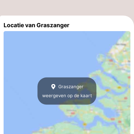
Veere
-
Domburg
-
Locatie van Graszanger
Zoutelande
-
Vlissingen
-
Middelburg
Zeeuws-
Vlaanderen
-
Graszanger
Nieuwvliet
-
weergeven op de kaart
Breskens
-
Sluis
-
Cadzand-
-