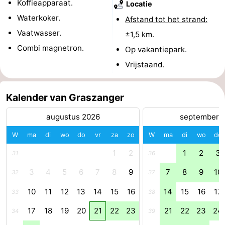
Koffieapparaat.
Locatie
Zwembaden
-
Waterkoker.
Afstand tot het strand:
Vaatwasser.
±1,5 km.
Fietsen
-
Combi magnetron.
Op vakantiepark.
Wandelen
-
Vrijstaand.
Paardrijden
-
Kalender van Graszanger
Golfbanen
-
augustus 2026
september 
Surfen
Eten
W
ma
di
wo
do
vr
za
zo
W
ma
di
wo
do
en
Haaientanden
1
2
1
2
3
31
36
3
4
5
6
7
8
9
7
8
9
10
drinken
Zeehonden
32
37
10
11
12
13
14
15
16
14
15
16
17
33
38
Evenementen
17
18
19
20
21
22
23
21
22
23
24
34
39
Praktisch