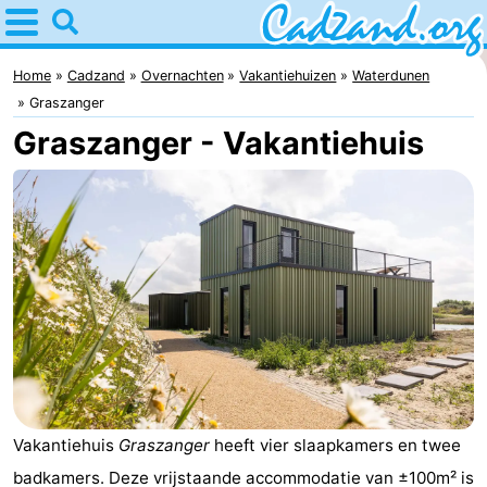
Home
Cadzand
Home
Cadzand
Overnachten
Vakantiehuizen
Waterdunen
Graszanger
Tips
Graszanger - Vakantiehuis
Voor
kinderen
Overnachten
Appartementen
Campings
Hotels
Vakantiehuizen
Vakantiehuis
Graszanger
heeft vier slaapkamers en twee
-
badkamers. Deze vrijstaande accommodatie van ±100m² is