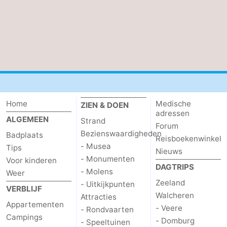
Contact
Home
Medische
ZIEN & DOEN
adressen
ALGEMEEN
Strand
Forum
Bezienswaardigheden
Badplaats
Reisboekenwinkel
- Musea
Tips
Nieuws
- Monumenten
Voor kinderen
DAGTRIPS
- Molens
Weer
Zeeland
- Uitkijkpunten
VERBLIJF
Walcheren
Attracties
Appartementen
- Veere
- Rondvaarten
Campings
- Domburg
- Speeltuinen