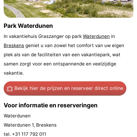
Nieuwvliet-
Zonneweelde
-
Bad
Zwinhoeve
Last
Park Waterdunen
minutes
Strand
In vakantiehuis
Graszanger
op park
Waterdunen
in
Breskens
geniet u van zowel het comfort van uw eigen
Zien
plek als van de faciliteiten van een vakantiepark, wat
&
Bezienswaardigheden
samen zorgt voor een ontspannende en veelzijdige
vakantie.
doen
-
Bekijk hier de prijzen
en reserveer direct online
Musea
-
Voor informatie en reserveringen
Monumenten
-
Waterdunen
Molens
-
Waterdunen 1, Breskens
Uitkijkpunten
Attracties
tel. +31 117 792 011