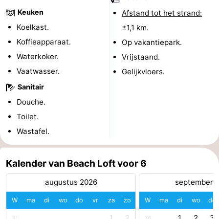
Keuken
Afstand tot het strand:
Zwembaden
-
Koelkast.
±1,1 km.
Fietsen
-
Koffieapparaat.
Op vakantiepark.
Waterkoker.
Vrijstaand.
Wandelen
-
Vaatwasser.
Gelijkvloers.
Paardrijden
-
Sanitair
Douche.
Golfbanen
-
Toilet.
Surfen
Eten
Wastafel.
en
Haaientanden
Kalender van Beach Loft voor 6
drinken
Zeehonden
augustus 2026
september 
Evenementen
W
ma
di
wo
do
vr
za
zo
W
ma
di
wo
do
Praktisch
1
2
1
2
3
31
36