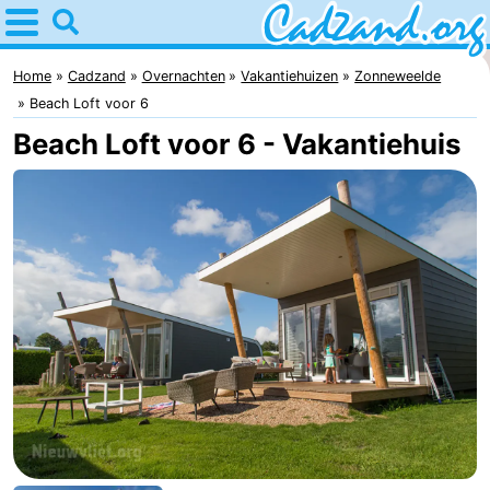
Home
Cadzand
Home
Cadzand
Overnachten
Vakantiehuizen
Zonneweelde
Beach Loft voor 6
Tips
Beach Loft voor 6 - Vakantiehuis
Voor
kinderen
Overnachten
Appartementen
Campings
Hotels
Vakantiehuizen
-