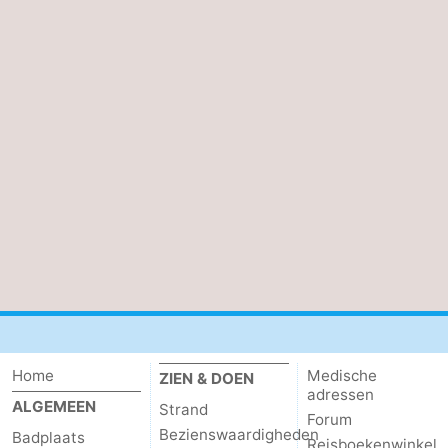
Contact
Home
Medische
ZIEN & DOEN
adressen
ALGEMEEN
Strand
Forum
Bezienswaardigheden
Badplaats
Reisboekenwinkel