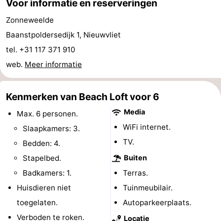
Voor informatie en reserveringen
-
Zonneweelde
Baanstpoldersedijk 1, Nieuwvliet
Rondvaarten
-
tel. +31 117 371 910
Speeltuinen
-
web.
Meer informatie
Binnenspeeltuinen
-
Kenmerken van Beach Loft voor 6
Bowlen
-
Media
Max. 6 personen.
Minigolfbanen
Wellness
WiFi internet.
Slaapkamers: 3.
TV.
Bedden: 4.
centra
Dorpen
Stapelbed.
Buiten
&
Natuur
Badkamers: 1.
Terras.
Huisdieren niet
Tuinmeubilair.
Steden
Sporten
toegelaten.
Autoparkeerplaats.
-
Verboden te roken.
Locatie