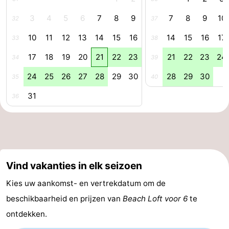
Forum
3
4
5
6
7
8
9
7
8
9
10
32
37
10
11
12
13
14
15
16
14
15
16
17
33
38
Reisboekenwinkel
17
18
19
20
21
22
23
21
22
23
24
34
39
Nieuws
24
25
26
27
28
29
30
28
29
30
35
40
Route
31
36
-
Parkeren
Medische
adressen
Regio
Vind vakanties in elk seizoen
Zeeland
Kies uw aankomst- en vertrekdatum om de
beschikbaarheid en prijzen van
Beach Loft voor 6
te
Walcheren
ontdekken.
-