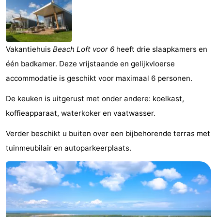
Bad
-
Meersee
Beach
-
Vakantiehuis
Beach Loft voor 6
heeft drie slaapkamers en
Resort
De
-
één badkamer. Deze vrijstaande en gelijkvloerse
Nieuwvliet-
Meulinge
EuroParcs
-
accommodatie is geschikt voor maximaal 6 personen.
De keuken is uitgerust met onder andere: koelkast,
Bad
Cadzand
Hoogduin
-
koffieapparaat, waterkoker en vaatwasser.
Noordzee
-
Verder beschikt u buiten over een bijbehorende terras met
Résidence
Resort
-
tuinmeubilair en autoparkeerplaats.
Cadzand-
Nieuwvliet-
Schoneveld
-
Bad
Bad
Strand
-
Resort
Waterdunen
-