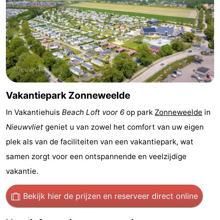
Nieuwvliet-
Zonneweelde
-
Bad
Zwinhoeve
Last
minutes
Strand
Zien
Vakantiepark Zonneweelde
&
Bezienswaardigheden
In Vakantiehuis
Beach Loft voor 6
op park
Zonneweelde
in
doen
-
Nieuwvliet
geniet u van zowel het comfort van uw eigen
plek als van de faciliteiten van een vakantiepark, wat
Musea
-
samen zorgt voor een ontspannende en veelzijdige
Monumenten
-
vakantie.
Molens
-
Bekijk hier de prijzen
en reserveer direct online
Uitkijkpunten
Attracties