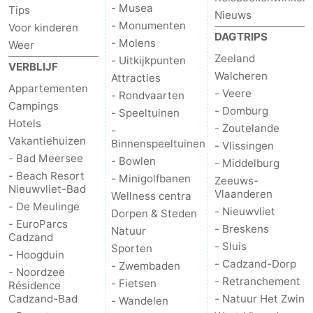
- Musea
Tips
Nieuws
- Monumenten
Voor kinderen
DAGTRIPS
- Molens
Weer
Zeeland
- Uitkijkpunten
VERBLIJF
Walcheren
Attracties
Appartementen
- Veere
- Rondvaarten
Campings
- Domburg
- Speeltuinen
Hotels
- Zoutelande
-
Vakantiehuizen
Binnenspeeltuinen
- Vlissingen
- Bad Meersee
- Bowlen
- Middelburg
- Beach Resort
- Minigolfbanen
Zeeuws-
Nieuwvliet-Bad
Vlaanderen
Wellness centra
- De Meulinge
- Nieuwvliet
Dorpen & Steden
- EuroParcs
- Breskens
Natuur
Cadzand
- Sluis
Sporten
- Hoogduin
- Cadzand-Dorp
- Zwembaden
- Noordzee
- Retranchement
- Fietsen
Résidence
Cadzand-Bad
- Natuur Het Zwin
- Wandelen