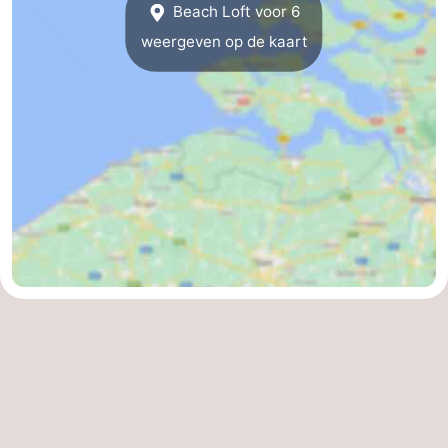
Beach Loft voor 6
Dorp
Retranchement
-
weergeven op de kaart
Natuur
West-
Het
Vlaanderen
-
Zwin
Brugge
-
Gent
De
Kust
-
Knokke-
-
Heist
Zeebrugge
-
Blankenberge
-
Wenduine
Weer