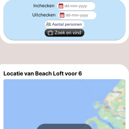
Inchecken
Veere
-
Uitchecken
Domburg
-
Zoek en vind
Zoutelande
-
Vlissingen
-
Middelburg
Zeeuws-
Locatie van Beach Loft voor 6
Vlaanderen
-
Nieuwvliet
-
Breskens
-
Sluis
-
Cadzand-
-