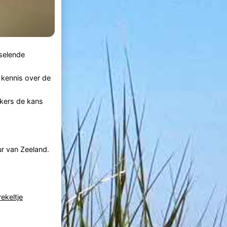
selende
 kennis over de
kers de kans
r van Zeeland.
rekeltje