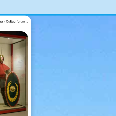
ea
Cultuurforum ...