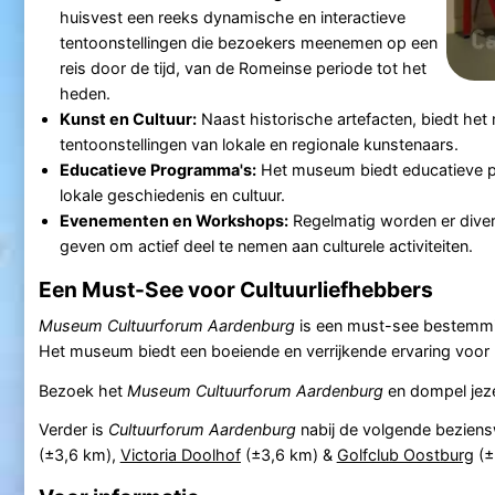
huisvest een reeks dynamische en interactieve
tentoonstellingen die bezoekers meenemen op een
reis door de tijd, van de Romeinse periode tot het
heden.
Kunst en Cultuur:
Naast historische artefacten, biedt he
tentoonstellingen van lokale en regionale kunstenaars.
Educatieve Programma's:
Het museum biedt educatieve pr
lokale geschiedenis en cultuur.
Evenementen en Workshops:
Regelmatig worden er dive
geven om actief deel te nemen aan culturele activiteiten.
Een Must-See voor Cultuurliefhebbers
Museum Cultuurforum Aardenburg
is een must-see bestemming
Het museum biedt een boeiende en verrijkende ervaring voor b
Bezoek het
Museum Cultuurforum Aardenburg
en dompel jezel
Verder is
Cultuurforum Aardenburg
nabij de volgende bezien
(±3,6 km),
Victoria Doolhof
(±3,6 km) &
Golfclub Oostburg
(±