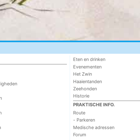
Eten en drinken
Evenementen
Het Zwin
Haaientanden
digheden
Zeehonden
Historie
n
PRAKTISCHE INFO.
n
Route
- Parkeren
n
Medische adressen
Forum