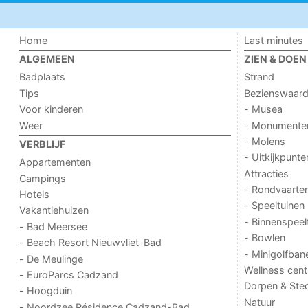
Home
Last minutes
ALGEMEEN
ZIEN & DOEN
Badplaats
Strand
Tips
Bezienswaar
Voor kinderen
- Musea
Weer
- Monumente
- Molens
VERBLIJF
- Uitkijkpunte
Appartementen
Attracties
Campings
- Rondvaarte
Hotels
- Speeltuinen
Vakantiehuizen
- Binnenspeel
- Bad Meersee
- Bowlen
- Beach Resort Nieuwvliet-Bad
- Minigolfban
- De Meulinge
Wellness cent
- EuroParcs Cadzand
Dorpen & Ste
- Hoogduin
Natuur
- Noordzee Résidence Cadzand-Bad