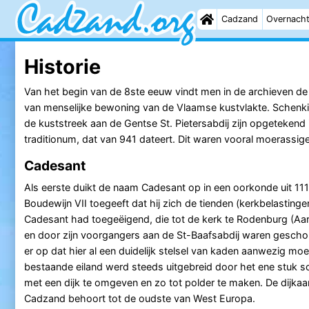
Cadzand
Overnach
Historie
Van het begin van de 8ste eeuw vindt men in de archieven de
van menselijke bewoning van de Vlaamse kustvlakte. Schenki
de kuststreek aan de Gentse St. Pietersabdij zijn opgetekend i
traditionum, dat van 941 dateert. Dit waren vooral moerassi
Cadesant
Als eerste duikt de naam Cadesant op in een oorkonde uit 111
Boudewijn VII toegeeft dat hij zich de tienden (kerkbelasting
Cadesant had toegeëigend, die tot de kerk te Rodenburg (A
en door zijn voorgangers aan de St-Baafsabdij waren gescho
er op dat hier al een duidelijk stelsel van kaden aanwezig moe
bestaande eiland werd steeds uitgebreid door het ene stuk s
met een dijk te omgeven en zo tot polder te maken. De dijkaa
Cadzand behoort tot de oudste van West Europa.