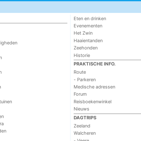
Eten en drinken
Evenementen
Het Zwin
Haaientanden
digheden
Zeehonden
Historie
n
PRAKTISCHE INFO.
n
Route
- Parkeren
n
Medische adressen
Forum
tuinen
Reisboekenwinkel
Nieuws
en
DAGTRIPS
ra
Zeeland
den
Walcheren
- Veere