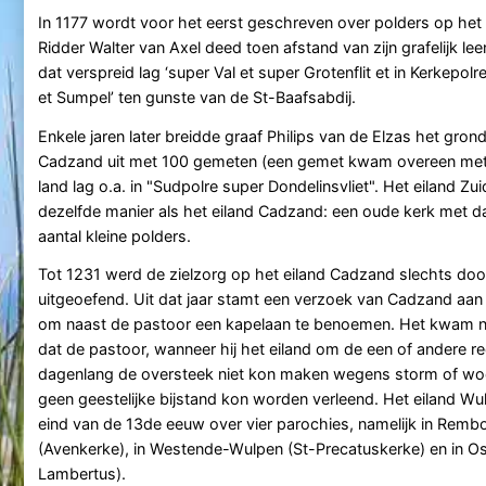
In 1177 wordt voor het eerst geschreven over polders op het
Ridder Walter van Axel deed toen afstand van zijn grafelijk 
dat verspreid lag ‘super Val et super Grotenflit et in Kerkepolr
et Sumpel’ ten gunste van de St-Baafsabdij.
Enkele jaren later breidde graaf Philips van de Elzas het gron
Cadzand uit met 100 gemeten (een gemet kwam overeen met c
land lag o.a. in "Sudpolre super Dondelinsvliet". Het eiland Z
dezelfde manier als het eiland Cadzand: een oude kerk met 
aantal kleine polders.
Tot 1231 werd de zielzorg op het eiland Cadzand slechts door
uitgeoefend. Uit dat jaar stamt een verzoek van Cadzand aan
om naast de pastoor een kapelaan te benoemen. Het kwam na
dat de pastoor, wanneer hij het eiland om de een of andere re
dagenlang de oversteek niet kon maken wegens storm of woe
geen geestelijke bijstand kon worden verleend. Het eiland Wu
eind van de 13de eeuw over vier parochies, namelijk in Rembo
(Avenkerke), in Westende-Wulpen (St-Precatuskerke) en in O
Lambertus).