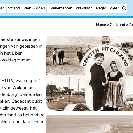
ten
Strand
Zien & doen
Evenementen
Praktisch
Regio
Weer
Home
Cadzand
Zi
 eerste aanwijzingen
ngen van gebieden in
n het Liber
ge weidegronden.
1-1115, waarin graaf
en) van Wulpen en
ardenburg) behoorden
nken. Cadesant duidt
t zijn geweest; het
chorland na het andere
nleg op het landje van