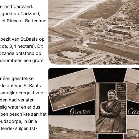
 eiland Cadzand.
leengoed op Cadzand,
e et Strine et Bertenhuc
dbezit van St.Baafs op
a. 0,4 hectare). Dit
uidzande ontstond op
daaromheen een groot
 één geestelijke
 de abt van St.Baafs
melijk geregeld voor
den had verlaten,
lig water en er dus
lpen beschikte aan het
udsdorpe, in Brile
stende-Vulpen (st-