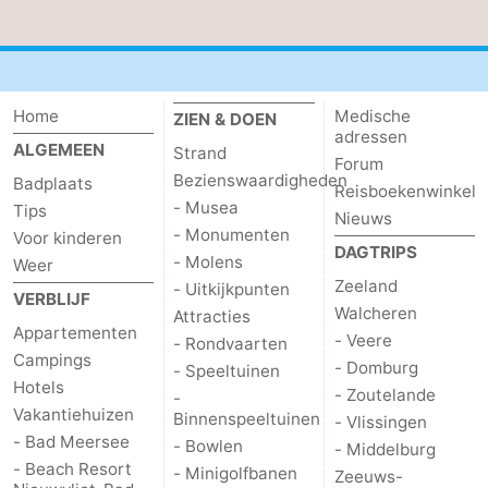
Zwembaden
-
Fietsen
-
Home
Medische
ZIEN & DOEN
Wandelen
-
adressen
ALGEMEEN
Strand
Forum
Bezienswaardigheden
Paardrijden
-
Badplaats
Reisboekenwinkel
- Musea
Tips
Nieuws
Golfbanen
-
- Monumenten
Voor kinderen
DAGTRIPS
- Molens
Weer
Surfen
Eten
Zeeland
- Uitkijkpunten
VERBLIJF
Walcheren
Attracties
en
Haaientanden
Appartementen
- Veere
- Rondvaarten
Campings
- Domburg
- Speeltuinen
drinken
Zeehonden
Hotels
- Zoutelande
-
Vakantiehuizen
Binnenspeeltuinen
- Vlissingen
Evenementen
- Bad Meersee
- Bowlen
- Middelburg
- Beach Resort
- Minigolfbanen
Praktisch
Zeeuws-