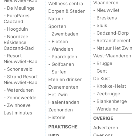
Nieuwvliet-Bad
Vlaanderen
Wellness centra
- De Meulinge
Forum
- Nieuwvliet
Dorpen & Steden
- EuroParcs
- Breskens
Natuur
Cadzand
Reisboekenwinkel
- Sluis
Sporten
- Hoogduin
- Cadzand-Dorp
- Zwembaden
- Noordzee
Nieuws
- Retranchement
- Fietsen
Résidence
Cadzand-Bad
- Natuur Het Zwin
- Wandelen
Route
- Resort
West-Vlaanderen
- Paardrijden
Nieuwvliet-Bad
- Brugge
- Golfbanen
-
- Schoneveld
- Gent
- Surfen
- Strand Resort
Parkeren
Medische
De Kust
Eten en drinken
Nieuwvliet-Bad
- Knokke-Heist
Evenementen
- Waterdunen
adressen
Regio
- Zeebrugge
Het Zwin
- Zonneweelde
- Blankenberge
Haaientanden
- Zwinhoeve
Zeeland
- Wenduine
Zeehonden
Last minutes
Historie
OVERIGE
Walcheren
PRAKTISCHE
Adverteren
-
Over ons
INFO.