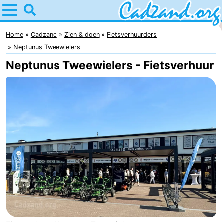
Home
Cadzand
Home
Cadzand
Zien & doen
Fietsverhuurders
Neptunus Tweewielers
Tips
Neptunus Tweewielers - Fietsverhuur
Voor
kinderen
Overnachten
Appartementen
Campings
Hotels
Vakantiehuizen
-