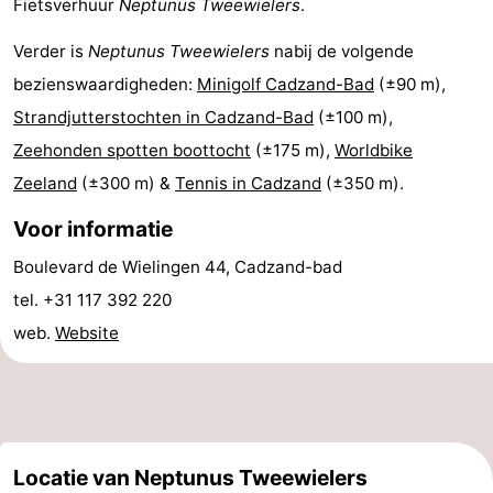
Fietsverhuur
Neptunus Tweewielers
.
Bad
-
Verder is
Neptunus Tweewielers
nabij de volgende
Meersee
Beach
-
bezienswaardigheden:
Minigolf Cadzand-Bad
(±90 m),
Strandjutterstochten in Cadzand-Bad
(±100 m),
Resort
De
-
Zeehonden spotten boottocht
(±175 m),
Worldbike
Nieuwvliet-
Meulinge
EuroParcs
-
Zeeland
(±300 m) &
Tennis in Cadzand
(±350 m).
Bad
Cadzand
Hoogduin
-
Voor informatie
Boulevard de Wielingen 44, Cadzand-bad
Noordzee
-
tel. +31 117 392 220
Résidence
Resort
-
web.
Website
Cadzand-
Nieuwvliet-
Schoneveld
-
Bad
Bad
Strand
-
Resort
Waterdunen
-
Locatie van Neptunus Tweewielers