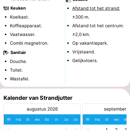
Keuken
Afstand tot het strand:
Forum
Koelkast.
±300 m.
Reisboekenwinkel
Koffieapparaat.
Afstand tot het centrum:
Vaatwasser.
±2,0 km.
Nieuws
Combi magnetron.
Op vakantiepark.
Route
Vrijstaand.
Sanitair
Gelijkvloers.
Douche.
-
Toilet.
Parkeren
Medische
Wastafel.
adressen
Regio
Kalender van Strandjutter
Zeeland
augustus 2026
september 
Walcheren
W
ma
di
wo
do
vr
za
zo
W
ma
di
wo
do
-
1
2
1
2
3