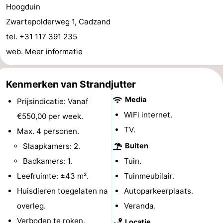
Hoogduin
Zwembaden
-
Zwartepolderweg 1, Cadzand
tel. +31 117 391 235
Fietsen
-
web.
Meer informatie
Wandelen
-
Paardrijden
-
Kenmerken van Strandjutter
Media
Prijsindicatie: Vanaf
Golfbanen
-
WiFi internet.
€550,00 per week.
Surfen
Eten
TV.
Max. 4 personen.
Slaapkamers: 2.
Buiten
en
Haaientanden
Badkamers: 1.
Tuin.
drinken
Zeehonden
Leefruimte: ±43 m².
Tuinmeubilair.
Huisdieren toegelaten na
Autoparkeerplaats.
Evenementen
overleg.
Veranda.
Praktisch
Verboden te roken.
Locatie