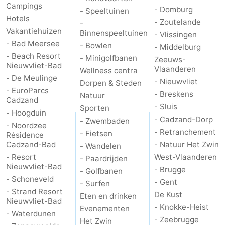
Campings
- Domburg
- Speeltuinen
Hotels
- Zoutelande
-
Vakantiehuizen
Binnenspeeltuinen
- Vlissingen
- Bad Meersee
- Bowlen
- Middelburg
- Beach Resort
- Minigolfbanen
Zeeuws-
Nieuwvliet-Bad
Vlaanderen
Wellness centra
- De Meulinge
- Nieuwvliet
Dorpen & Steden
- EuroParcs
- Breskens
Natuur
Cadzand
- Sluis
Sporten
- Hoogduin
- Cadzand-Dorp
- Zwembaden
- Noordzee
- Retranchement
- Fietsen
Résidence
Cadzand-Bad
- Natuur Het Zwin
- Wandelen
- Resort
West-Vlaanderen
- Paardrijden
Nieuwvliet-Bad
- Brugge
- Golfbanen
- Schoneveld
- Gent
- Surfen
- Strand Resort
De Kust
Eten en drinken
Nieuwvliet-Bad
- Knokke-Heist
Evenementen
- Waterdunen
- Zeebrugge
Het Zwin