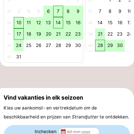
31
36
Veere
-
3
4
5
6
7
8
9
7
8
9
10
32
37
10
11
12
13
14
15
16
14
15
16
17
33
38
Domburg
-
17
18
19
20
21
22
23
21
22
23
24
34
39
Zoutelande
-
24
25
26
27
28
29
30
28
29
30
35
40
Vlissingen
-
31
36
Middelburg
Zeeuws-
Vlaanderen
-
Nieuwvliet
-
Vind vakanties in elk seizoen
Breskens
-
Kies uw aankomst- en vertrekdatum om de
beschikbaarheid en prijzen van
Strandjutter
te ontdekken.
Sluis
-
Cadzand-
-
Inchecken