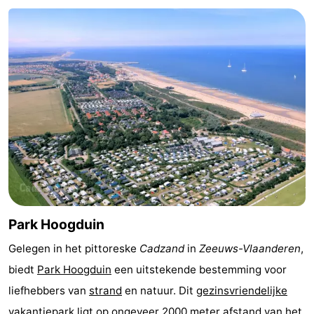
Nieuwvliet-
Zonneweelde
-
Bad
Zwinhoeve
Last
minutes
Strand
Zien
&
Bezienswaardigheden
doen
-
Musea
-
Park Hoogduin
Monumenten
-
Gelegen in het pittoreske
Cadzand
in
Zeeuws-Vlaanderen
,
biedt
Park Hoogduin
een uitstekende bestemming voor
Molens
-
liefhebbers van
strand
en natuur. Dit
gezinsvriendelijke
Uitkijkpunten
Attracties
vakantiepark
ligt op ongeveer 2000 meter afstand van het