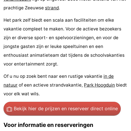
prachtige Zeeuwse
strand
.
-
Het park zelf biedt een scala aan faciliteiten om elke
Rondvaarten
-
vakantie compleet te maken. Voor de actieve bezoekers
Speeltuinen
-
zijn er diverse sport- en spelvoorzieningen, en voor de
jongste gasten zijn er leuke speeltuinen en een
Binnenspeeltuinen
-
enthousiast animatieteam dat tijdens de schoolvakanties
Bowlen
-
voor entertainment zorgt.
Minigolfbanen
Wellness
Of u nu op zoek bent naar een rustige vakantie
in de
natuur
of een actieve strandvakantie,
Park Hoogduin
biedt
centra
Dorpen
voor elk wat wils.
&
Natuur
Bekijk hier de prijzen
en reserveer direct online
Steden
Sporten
Voor informatie en reserveringen
-