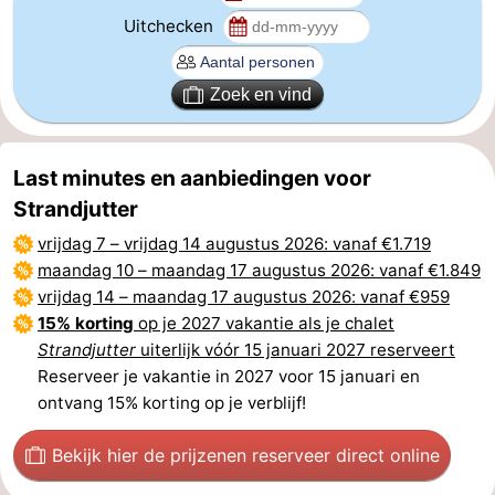
Uitchecken
Dorp
Retranchement
-
Natuur
West-
Zoek en vind
Het
Vlaanderen
-
Last minutes en aanbiedingen voor
Zwin
Brugge
-
Strandjutter
Gent
De
vrijdag 7
–
vrijdag 14 augustus 2026
: vanaf €1.719
maandag 10
–
maandag 17 augustus 2026
: vanaf €1.849
Kust
-
vrijdag 14
–
maandag 17 augustus 2026
: vanaf €959
15% korting
op je 2027 vakantie als je chalet
Knokke-
-
Strandjutter
uiterlijk vóór 15 januari 2027 reserveert
Reserveer je vakantie in 2027 voor 15 januari en
Heist
Zeebrugge
-
ontvang 15% korting op je verblijf!
Blankenberge
-
Bekijk hier de prijzen
en reserveer direct online
Wenduine
Weer