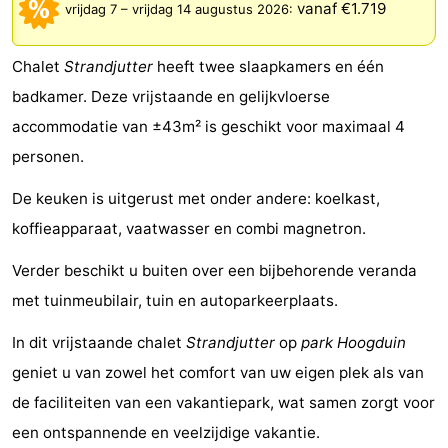
vanaf €1.719
vrijdag 7
–
vrijdag 14 augustus 2026
:
Bad
-
Chalet
Strandjutter
heeft twee slaapkamers en één
Meersee
Beach
-
badkamer. Deze vrijstaande en gelijkvloerse
Resort
De
-
accommodatie van ±43m² is geschikt voor maximaal 4
personen.
Nieuwvliet-
Meulinge
EuroParcs
-
De keuken is uitgerust met onder andere: koelkast,
Bad
Cadzand
Hoogduin
-
koffieapparaat, vaatwasser en combi magnetron.
Noordzee
-
Verder beschikt u buiten over een bijbehorende veranda
Résidence
Resort
-
met tuinmeubilair, tuin en autoparkeerplaats.
Cadzand-
Nieuwvliet-
Schoneveld
-
In dit vrijstaande chalet
Strandjutter
op
park Hoogduin
geniet u van zowel het comfort van uw eigen plek als van
Bad
Bad
Strand
-
de faciliteiten van een vakantiepark, wat samen zorgt voor
Resort
Waterdunen
-
een ontspannende en veelzijdige vakantie.