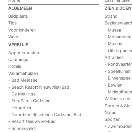
Home
Last minutes
ALGEMEEN
ZIEN & DOEN
Badplaats
Strand
Tips
Bezienswaar
Voor kinderen
- Musea
Weer
- Monumente
- Molens
VERBLIJF
- Uitkijkpunte
Appartementen
Attracties
Campings
- Rondvaarte
Hotels
- Speeltuinen
Vakantiehuizen
- Binnenspeel
- Bad Meersee
- Bowlen
- Beach Resort Nieuwvliet-Bad
- Minigolfban
- De Meulinge
Wellness cent
- EuroParcs Cadzand
Dorpen & Ste
- Hoogduin
Natuur
- Noordzee Résidence Cadzand-Bad
Sporten
- Resort Nieuwvliet-Bad
- Zwembade
- Schoneveld