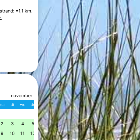
strand:
±1,1 km.
.
november 2026
december 2026
ma
di
wo
do
vr
za
zo
W
ma
di
wo
do
vr
z
1
1
2
3
4
49
2
3
4
5
6
7
8
7
8
9
10
11
1
50
9
10
11
12
13
14
15
14
15
16
17
18
1
51