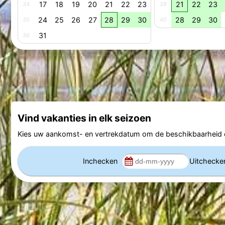
17
18
19
20
21
22
23
21
22
23
34
39
24
25
26
27
28
29
30
28
29
30
35
40
31
36
Vind vakanties in elk seizoen
Kies uw aankomst- en vertrekdatum om de beschikbaarheid e
Inchecken
Uitcheck