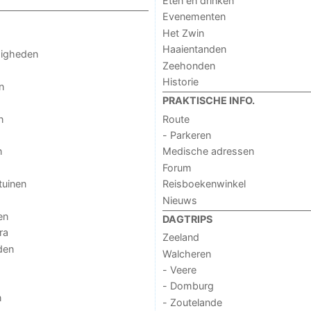
Eten en drinken
Evenementen
Het Zwin
Haaientanden
digheden
Zeehonden
Historie
n
PRAKTISCHE INFO.
n
Route
- Parkeren
n
Medische adressen
Forum
tuinen
Reisboekenwinkel
Nieuws
en
DAGTRIPS
ra
Zeeland
den
Walcheren
- Veere
- Domburg
n
- Zoutelande