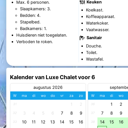
Keuken
Max. 6 personen.
Slaapkamers: 3.
Koelkast.
Bedden: 4.
Koffieapparaat.
Stapelbed.
Waterkoker.
Badkamers: 1.
Vaatwasser.
Huisdieren niet toegelaten.
Sanitair
Verboden te roken.
Douche.
Toilet.
Wastafel.
Kalender van Luxe Chalet voor 6
augustus 2026
septemb
W
ma
di
wo
do
vr
za
zo
W
ma
di
wo
1
2
1
2
31
36
3
4
5
6
7
8
9
7
8
9
32
37
10
11
12
13
14
15
16
14
15
16
33
38