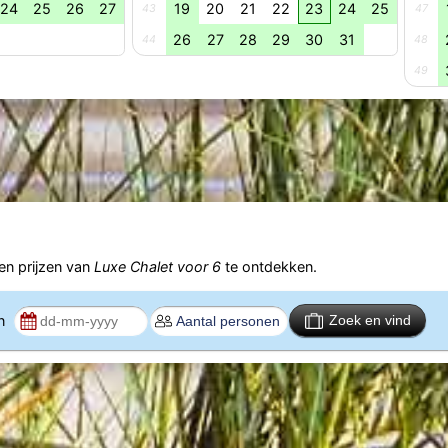
24
25
26
27
19
20
21
22
23
24
25
43
47
26
27
28
29
30
31
44
48
49
n prijzen van
Luxe Chalet voor 6
te ontdekken.
en
Zoek en vind