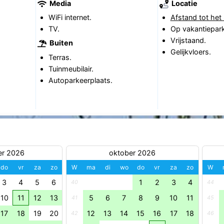
Media
Locatie
WiFi internet.
Afstand tot het 
TV.
Op vakantiepark
Vrijstaand.
Buiten
Gelijkvloers.
Terras.
Tuinmeubilair.
Autoparkeerplaats.
er 2026
oktober 2026
do
vr
za
zo
W
ma
di
wo
do
vr
za
zo
W
3
4
5
6
1
2
3
4
40
44
10
11
12
13
5
6
7
8
9
10
11
41
45
17
18
19
20
12
13
14
15
16
17
18
42
46