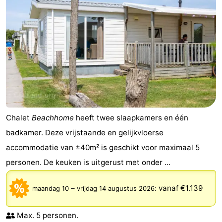
-
Rondvaarten
-
Speeltuinen
-
Binnenspeeltuinen
-
Bowlen
-
Chalet
Beachhome
heeft twee slaapkamers en één
Minigolfbanen
Wellness
badkamer. Deze vrijstaande en gelijkvloerse
accommodatie van ±40m² is geschikt voor maximaal 5
centra
Dorpen
personen. De keuken is uitgerust met onder ...
&
Natuur
–
:
vanaf €1.139
maandag 10
vrijdag 14 augustus 2026
Steden
Sporten
-
Max. 5 personen.