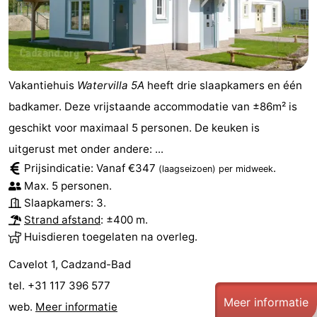
Contact
Vakantiehuis
Watervilla 5A
heeft drie slaapkamers en één
badkamer. Deze vrijstaande accommodatie van ±86m² is
geschikt voor maximaal 5 personen. De keuken is
uitgerust met onder andere: ...
Prijsindicatie: Vanaf €347
.
(laagseizoen)
per midweek
Max. 5 personen.
Slaapkamers: 3.
Strand afstand
: ±400 m.
Huisdieren toegelaten na overleg.
Cavelot 1, Cadzand-Bad
tel. +31 117 396 577
Meer informatie
web.
Meer informatie