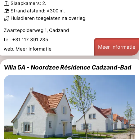
Slaapkamers: 2.
Zwembaden
-
Strand afstand
: ±300 m.
Huisdieren toegelaten na overleg.
Fietsen
-
Zwartepolderweg 1, Cadzand
Wandelen
-
tel. +31 117 391 235
Meer informatie
web.
Meer informatie
Paardrijden
-
Golfbanen
-
Villa 5A - Noordzee Résidence Cadzand-Bad
Surfen
Eten
en
Haaientanden
drinken
Zeehonden
Evenementen
Praktisch