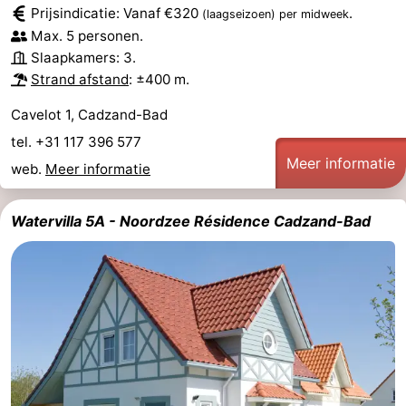
Prijsindicatie: Vanaf €320
.
(laagseizoen)
per midweek
Dorp
Retranchement
-
Max. 5 personen.
Slaapkamers: 3.
Natuur
West-
Strand afstand
: ±400 m.
Cavelot 1, Cadzand-Bad
Het
Vlaanderen
-
tel. +31 117 396 577
Zwin
Brugge
-
Meer informatie
web.
Meer informatie
Gent
De
Watervilla 5A - Noordzee Résidence Cadzand-Bad
Kust
-
Knokke-
-
Heist
Zeebrugge
-
Blankenberge
-
Wenduine
Weer