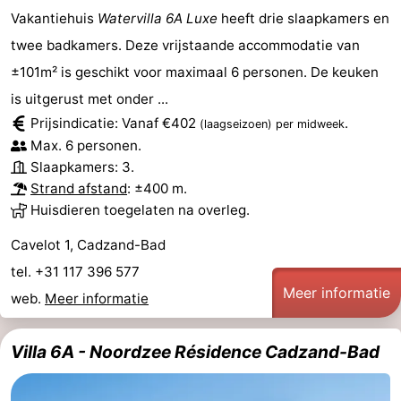
Vakantiehuis
Watervilla 6A Luxe
heeft drie slaapkamers en
twee badkamers. Deze vrijstaande accommodatie van
±101m² is geschikt voor maximaal 6 personen. De keuken
is uitgerust met onder ...
Prijsindicatie: Vanaf €402
.
(laagseizoen)
per midweek
Max. 6 personen.
Slaapkamers: 3.
Strand afstand
: ±400 m.
Huisdieren toegelaten na overleg.
Cavelot 1, Cadzand-Bad
tel. +31 117 396 577
Meer informatie
web.
Meer informatie
Villa 6A - Noordzee Résidence Cadzand-Bad