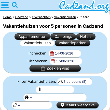
Home
Cadzand
Home
Cadzand
Overnachten
Vakantiehuizen
filterd
Vakantiehuizen voor 5 personen in Cadzand
Tips
Appartementen
Campings
Hotels
Voor
Vakantiehuizen
Vakantieparken
kinderen
Overnachten
Inchecken
Appartementen
Uitchecken
Zoek en vind
Campings
Filter Vakantiehuizen:
Hotels
Vakantiehuizen
-
Kaart weergave