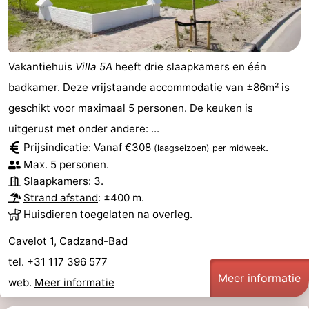
Forum
Reisboekenwinkel
Vakantiehuis
Villa 5A
heeft drie slaapkamers en één
Nieuws
badkamer. Deze vrijstaande accommodatie van ±86m² is
geschikt voor maximaal 5 personen. De keuken is
Route
uitgerust met onder andere: ...
-
Prijsindicatie: Vanaf €308
.
(laagseizoen)
per midweek
Max. 5 personen.
Parkeren
Medische
Slaapkamers: 3.
Strand afstand
: ±400 m.
adressen
Regio
Huisdieren toegelaten na overleg.
Zeeland
Cavelot 1, Cadzand-Bad
tel. +31 117 396 577
Walcheren
Meer informatie
web.
Meer informatie
-