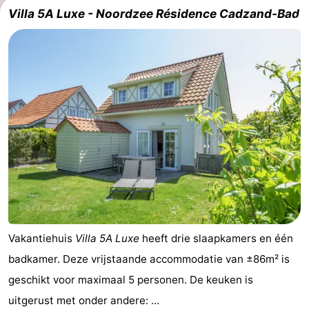
Villa 5A Luxe - Noordzee Résidence Cadzand-Bad
Veere
-
Domburg
-
Zoutelande
-
Vlissingen
-
Middelburg
Zeeuws-
Vlaanderen
-
Nieuwvliet
-
Vakantiehuis
Villa 5A Luxe
heeft drie slaapkamers en één
Breskens
-
badkamer. Deze vrijstaande accommodatie van ±86m² is
Sluis
-
geschikt voor maximaal 5 personen. De keuken is
uitgerust met onder andere: ...
Cadzand-
-