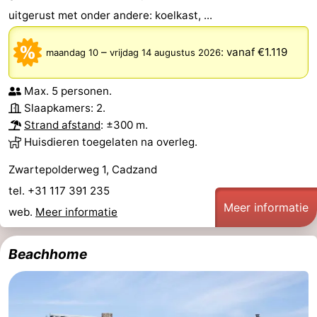
uitgerust met onder andere: koelkast, ...
Nieuwvliet-
Zonneweelde
-
Bad
Zwinhoeve
Last
–
:
vanaf €1.119
maandag 10
vrijdag 14 augustus 2026
minutes
Strand
Max. 5 personen.
Slaapkamers: 2.
Zien
Strand afstand
: ±300 m.
Huisdieren toegelaten na overleg.
&
Bezienswaardigheden
Zwartepolderweg 1, Cadzand
doen
-
tel. +31 117 391 235
Meer informatie
Musea
-
web.
Meer informatie
Monumenten
-
Beachhome
Molens
-
Uitkijkpunten
Attracties