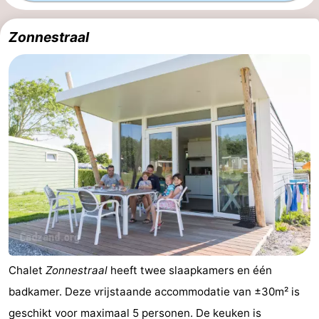
Bad
-
Zonnestraal
Meersee
Beach
-
Resort
De
-
Nieuwvliet-
Meulinge
EuroParcs
-
Bad
Cadzand
Hoogduin
-
Noordzee
-
Résidence
Resort
-
Cadzand-
Nieuwvliet-
Schoneveld
-
Chalet
Zonnestraal
heeft twee slaapkamers en één
Bad
Bad
Strand
-
badkamer. Deze vrijstaande accommodatie van ±30m² is
Resort
Waterdunen
-
geschikt voor maximaal 5 personen. De keuken is